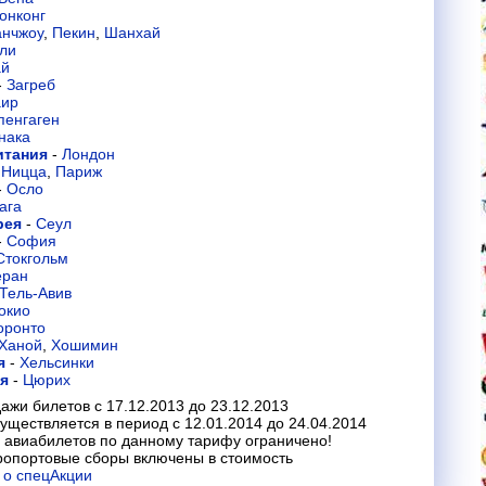
онконг
анчжоу
,
Пекин
,
Шанхай
ли
ай
-
Загреб
аир
пенгаген
нака
итания
-
Лондон
-
Ницца
,
Париж
-
Осло
ага
рея
-
Сеул
-
София
Стокгольм
еран
Тель-Авив
окио
оронто
Ханой
,
Хошимин
я
-
Хельсинки
ия
-
Цюрих
ажи билетов с 17.12.2013 до 23.12.2013
уществляется в период с 12.01.2014 до 24.04.2014
 авиабилетов по данному тарифу ограничено!
ропортовые сборы включены в стоимость
 о спецАкции