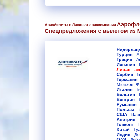
Аэрофл
Авиабилеты в Ливан от авиакомпании
Спецпредложения с вылетом из 
Нидерла
Турция
-
А
Греция
-
А
Испания
-
Ливан -
ав
Сербия
-
Б
Германия
Мюнхен
,
Ф
Италия
-
Б
Бельгия
-
Венгрия
-
Румыния
Польша
-
США
-
Ваш
Австрия
-
Гонконг
-
Г
Китай
-
Гу
Индия
-
Де
ОАЭ
-
Дуб