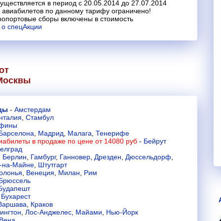
уществляется в период с 20.05.2014 до 27.07.2014
 авиабилетов по данному тарифу ограничено!
ропортовые сборы включены в стоимость
 о спецАкции
от
Москвы
нды
-
Амстердам
нталия
,
Стамбул
фины
Барселона
,
Мадрид
,
Малага
,
Тенерифе
иабилеты в продаже по цене от 14080 руб
-
Бейрут
елград
-
Берлин
,
Гамбург
,
Ганновер
,
Дрезден
,
Дюссельдорф
,
-на-Майне
,
Штутгарт
олонья
,
Венеция
,
Милан
,
Рим
Брюссель
Будапешт
-
Бухарест
Варшава
,
Краков
ингтон
,
Лос-Анджелес
,
Майами
,
Нью-Йорк
Вена