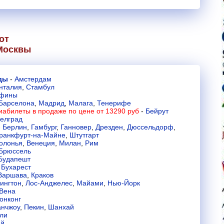
от
Москвы
нды
-
Амстердам
нталия
,
Стамбул
фины
Барселона
,
Мадрид
,
Малага
,
Тенерифе
иабилеты в продаже по цене от 13290 руб
-
Бейрут
елград
-
Берлин
,
Гамбург
,
Ганновер
,
Дрезден
,
Дюссельдорф
,
ранкфурт-на-Майне
,
Штутгарт
олонья
,
Венеция
,
Милан
,
Рим
Брюссель
Будапешт
-
Бухарест
Варшава
,
Краков
ингтон
,
Лос-Анджелес
,
Майами
,
Нью-Йорк
Вена
онконг
анчжоу
,
Пекин
,
Шанхай
ли
ай