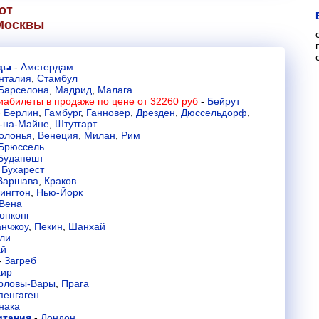
от
Москвы
нды
-
Амстердам
нталия
,
Стамбул
Барселона
,
Мадрид
,
Малага
иабилеты в продаже по цене от 32260 руб
-
Бейрут
-
Берлин
,
Гамбург
,
Ганновер
,
Дрезден
,
Дюссельдорф
,
-на-Майне
,
Штутгарт
олонья
,
Венеция
,
Милан
,
Рим
Брюссель
Будапешт
-
Бухарест
Варшава
,
Краков
ингтон
,
Нью-Йорк
Вена
онконг
анчжоу
,
Пекин
,
Шанхай
ли
ай
-
Загреб
аир
рловы-Вары
,
Прага
пенгаген
нака
итания
-
Лондон