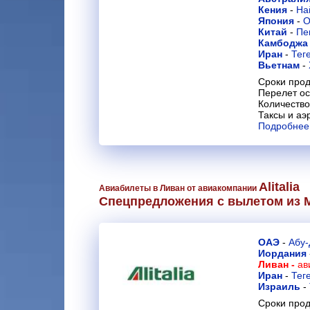
Кения
-
На
Япония
-
О
Китай
-
Пе
Камбодж
Иран
-
Тег
Вьетнам
-
Сроки прод
Перелет ос
Количество
Таксы и аэ
Подробнее
Alitalia
Авиабилеты в Ливан от авиакомпании
Спецпредложения с вылетом из 
ОАЭ
-
Абу-
Иордания
Ливан -
ав
Иран
-
Тег
Израиль
-
Сроки прод