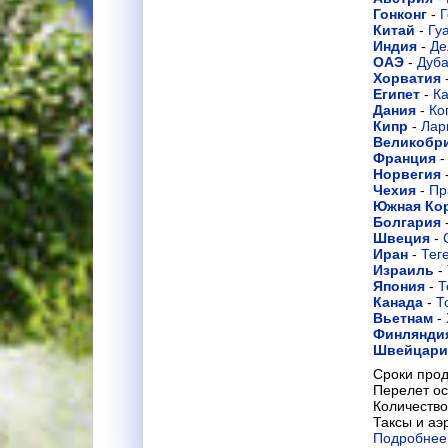
Гонконг
-
Г
Китай
-
Гу
Индия
-
Де
ОАЭ
-
Дуб
Хорватия
Египет
-
К
Дания
-
Ко
Кипр
-
Лар
Великобр
Франция
Норвегия
Чехия
-
Пр
Южная Ко
Болгария
Швеция
-
Иран
-
Тег
Израиль
-
Япония
-
Т
Канада
-
Т
Вьетнам
-
Финлянди
Швейцар
Сроки прод
Перелет ос
Количество
Таксы и аэ
Подробнее