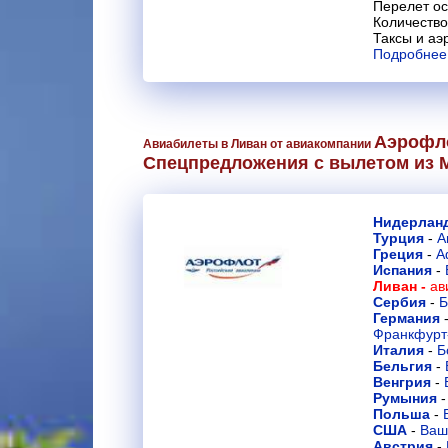
Перелет ос
Количество
Таксы и аэ
Подробнее
Аэрофл
Авиабилеты в Ливан от авиакомпании
Спецпредложения с вылетом из 
Нидерла
Турция
-
А
Греция
-
А
Испания
-
Ливан -
ав
Сербия
-
Б
Германия
Франкфурт
Италия
-
Б
Бельгия
-
Венгрия
-
Румыния
Польша
-
США
-
Ваш
Австрия
-