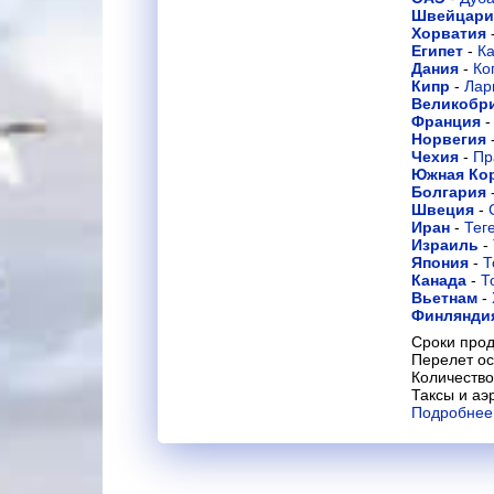
Швейцар
Хорватия
Египет
-
К
Дания
-
Ко
Кипр
-
Лар
Великобр
Франция
Норвегия
Чехия
-
Пр
Южная Ко
Болгария
Швеция
-
Иран
-
Тег
Израиль
-
Япония
-
Т
Канада
-
Т
Вьетнам
-
Финлянди
Сроки прод
Перелет ос
Количество
Таксы и аэ
Подробнее