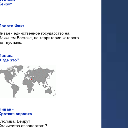
Бейрут
Просто Факт
Ливан - единственное государство на
Ближнем Востоке, на территории которого
нет пустынь.
Ливан...
А где это?
Ливан -
Краткая справка
Столица: Бейрут
Количество аэропортов: 7