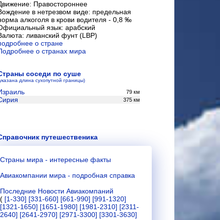
Движение: Правостороннее
Вождение в нетрезвом виде: предельная
норма алкоголя в крови водителя - 0,8 ‰
Официальный язык: арабский
Валюта: ливанский фунт (LBP)
подробнее о стране
Подробнее о странах мира
Страны соседи по суше
(указана длина сухопутной границы)
Израиль
79 км
Сирия
375 км
Справочник путешественика
Страны мира - интересные факты
Авиакомпании мира - подробная справка
Последние Новости Авиакомпаний
(
[1-330]
[331-660]
[661-990]
[991-1320]
[1321-1650]
[1651-1980]
[1981-2310]
[2311-
2640]
[2641-2970]
[2971-3300]
[3301-3630]