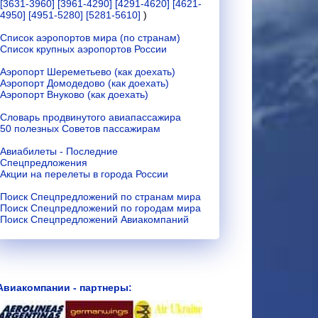
[3631-3960]
[3961-4290]
[4291-4620]
[4621-
4950]
[4951-5280]
[5281-5610]
)
Список аэропортов мира (по странам)
Список крупных аэропортов России
Аэропорт Шереметьево (как доехать)
Аэропорт Домодедово (как доехать)
Аэропорт Внуково (как доехать)
Словарь продвинутого авиапассажира
50 полезных Советов пассажирам
Авиабилеты - Последние
Спецпредложения
Акции на перелеты в города России
Поиск Спецпредложений по странам мира
Поиск Спецпредложений по городам мира
Поиск Спецпредложений Авиакомпаний
Авиакомпании - партнеры: