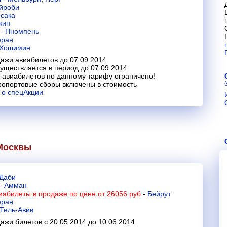
йроби
сака
кин
а
-
Пномпень
еран
Хошимин
ажи авиабилетов до 07.09.2014
уществляется в период до 07.09.2014
 авиабилетов по данному тарифу ограничено!
ропортовые сборы включены в стоимость
 о спецАкции
Москвы
Даби
-
Амман
иабилеты в продаже по цене от 26056 руб
-
Бейрут
еран
Тель-Авив
ажи билетов с 20.05.2014 до 10.06.2014