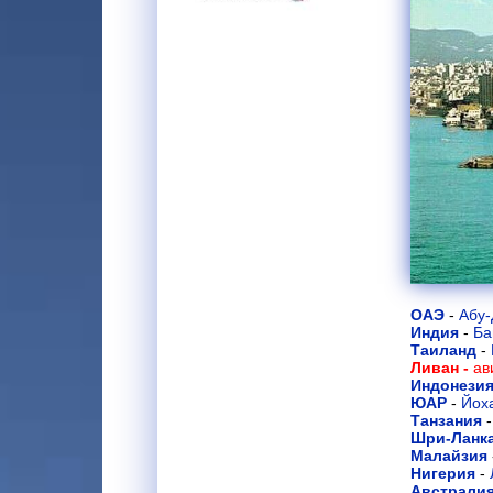
ОАЭ
-
Абу-
Индия
-
Ба
Таиланд
-
Ливан -
ав
Индонези
ЮАР
-
Йох
Танзания
Шри-Ланк
Малайзия
Нигерия
-
Австрали