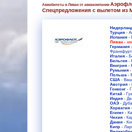
Аэрофл
Авиабилеты в Ливан от авиакомпании
Спецпредложения с вылетом из 
Нидерла
Турция
-
А
Испания
-
Ливан -
ав
Германия
Франкфурт
Италия
-
Б
Бельгия
-
Венгрия
-
Румыния
Польша
-
США
-
Ваш
Австрия
-
Гонконг
-
Г
Китай
-
Гу
Индия
-
Де
ОАЭ
-
Дуб
Хорватия
Египет
-
К
Чехия
-
Ка
Дания
-
Ко
Кипр
-
Лар
Великобр