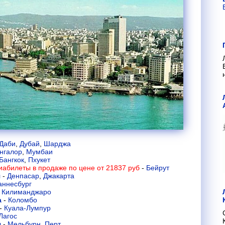
Даби
,
Дубай
,
Шарджа
нгалор
,
Мумбаи
Бангкок
,
Пхукет
иабилеты в продаже по цене от 21837 руб
-
Бейрут
я
-
Денпасар
,
Джакарта
аннесбург
-
Килиманджаро
а
-
Коломбо
-
Куала-Лумпур
Лагос
я
-
Мельбурн
,
Перт