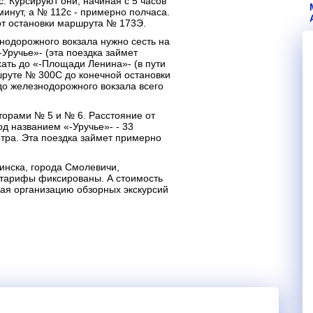
. Курсируют они, начиная с 5 часов
минут, а № 112с - примерно полчаса.
от остановки маршрута № 173Э.
знодорожного вокзала нужно сесть на
-Уручье»- (эта поездка займет
хать до «-Площади Ленина»- (в пути
шруте № 300С до конечной остановки
 до железнодорожного вокзала всего
торами № 5 и № 6. Расстояние от
д названием «-Уручье»- - 33
етра. Эта поездка займет примерно
инска, города Смолевичи,
 тарифы фиксированы. А стоимость
ая организацию обзорных экскурсий