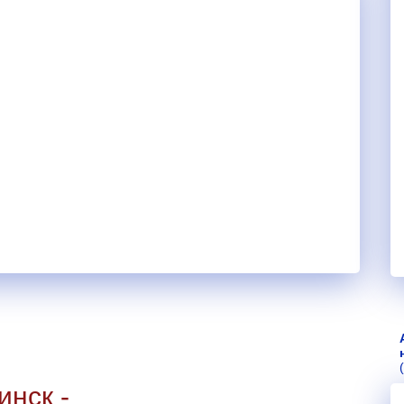
нск -