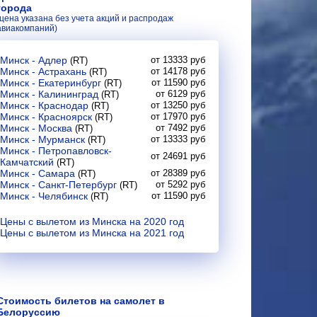
города
(цена указана без учета акций и распродаж
авиакомпаний)
Минск - Адлер
от 13333 руб
(RT)
Минск - Астрахань
от 14178 руб
(RT)
Минск - Екатеринбург
от 11590 руб
(RT)
Минск - Калининград
от 6129 руб
(RT)
Минск - Краснодар
от 13250 руб
(RT)
Минск - Красноярск
от 17970 руб
(RT)
Минск - Москва
от 7492 руб
(RT)
Минск - Мурманск
от 13333 руб
(RT)
Минск - Петропавловск-
от 24691 руб
Камчатский
(RT)
Минск - Самара
от 28389 руб
(RT)
Минск - Санкт-Петербург
от 5292 руб
(RT)
Минск - Челябинск
от 11590 руб
(RT)
Цены с вылетом из Минска на 2020 год
Цены с вылетом из Минска на 2021 год
Стоимость билетов на самолет в
Белоруссию