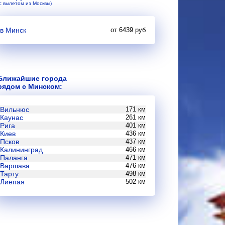
(с вылетом из Москвы)
в Минск
от 6439 руб
Ближайшие города
рядом с Минском:
Вильнюс
171 км
Каунас
261 км
Рига
401 км
Киев
436 км
Псков
437 км
Калининград
466 км
Паланга
471 км
Варшава
476 км
Тарту
498 км
Лиепая
502 км