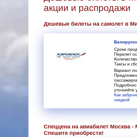
акции и распродажи
Дешевые билеты на самолет в М
Белорусс
Сроки прод
Перелет ос
Количество
Таксы и сб
Вариант по
Предложени
пассажиров
Подробност
уточняйте 
Как заброн
скидкой
Спеццена на авиабилет Москва - 
Спешите приобрести!