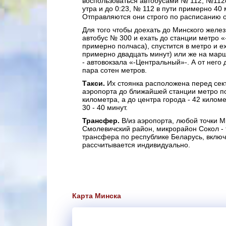
воспользоваться автобусами № 112, №112с
утра и до 0:23, № 112 в пути примерно 40 
Отправляются они строго по расписанию 
Для того чтобы доехать до Минского желе
автобус № 300 и ехать до станции метро «
примерно полчаса), спустится в метро и е
примерно двадцать минут) или же на мар
- автовокзала «-Центральный»-. А от него
пара сотен метров.
Такси.
Их стоянка расположена перед сек
аэропорта до ближайшей станции метро по
километра, а до центра города - 42 килом
30 - 40 минут.
Трансфер.
В/из аэропорта, любой точки М
Смолевичский район, микрорайон Сокол -
трансфера по республике Беларусь, включ
рассчитывается индивидуально.
Карта Минска