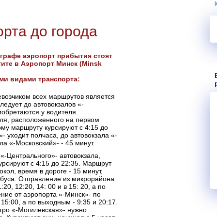
орта до города
 графе аэропорт прибытия стоят
ите в Аэропорт Минск (Minsk
ми видами транспорта:
озчиком всех маршрутов является
ледует до автовокзалов «-
иобретаются у водителя.
еля, расположенного на первом
ому маршруту курсируют с 4:15 до
»- уходит полчаса, до автовокзала «-
ла «-Московский»- - 45 минут.
-Центрального»- автовокзала,
урсируют с 4:15 до 22:35. Маршрут
кол, время в дороге - 15 минут,
обуса. Отправление из микрорайона
20, 12:20, 14: 00 и в 15: 20, а по
ение от аэропорта «-Минск»- по
 15:00, а по выходным - 9:35 и 20:17.
етро «-Могилевская»- нужно