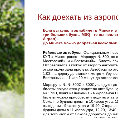
Как доехать из аэроп
Если вы купили авиабилет в Минск и в
три больших буквы MSQ - то вы прилет
Airport).
До Минска можно добраться нескольки
Рейсовые автобусы.
Официальным перев
КУП «-Минсктранс»-. Маршрут № 300, он с
Московский»- и «-Восточный»-. Билеты пр
Отправляется автобус от второго накопит
этаже около зала прилета. Автобусы по эт
1:03, на дорогу до станции метро «-Уручье
Восточный»- - 1 час 20 минут, до автовокза
Маршруты № № 300С и 300Су следуют до «
билеты покупаются у водителя автобуса, к
№ 173Э, пункт назначения - микрорайон Со
билеты можно приобрести у водителя авт
Сокол по будним дням - в 10 часов утра, 11:
выходным - 9 часов утра и 19:40. Отправл
будним дням в 11 часов утра, 12:20, 13:40,
Для того чтобы от Сокола добраться до м