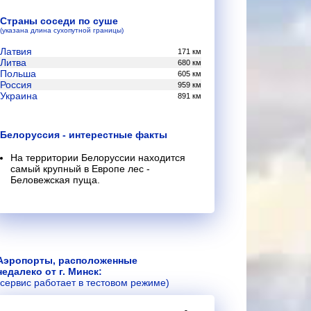
Страны соседи по суше
(указана длина сухопутной границы)
Латвия
171 км
Литва
680 км
Польша
605 км
Россия
959 км
Украина
891 км
Белоруссия - интерестные факты
На территории Белоруссии находится
самый крупный в Европе лес -
Беловежская пуща.
Аэропорты, расположенные
недалеко от г. Минск:
(сервис работает в тестовом режиме)