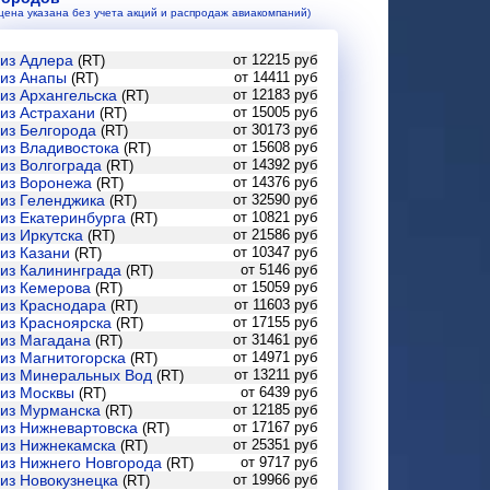
(цена указана без учета акций и распродаж авиакомпаний)
из Адлера
от 12215 руб
(RT)
из Анапы
от 14411 руб
(RT)
из Архангельска
от 12183 руб
(RT)
из Астрахани
от 15005 руб
(RT)
из Белгорода
от 30173 руб
(RT)
из Владивостока
от 15608 руб
(RT)
из Волгограда
от 14392 руб
(RT)
из Воронежа
от 14376 руб
(RT)
из Геленджика
от 32590 руб
(RT)
из Екатеринбурга
от 10821 руб
(RT)
из Иркутска
от 21586 руб
(RT)
из Казани
от 10347 руб
(RT)
из Калининграда
от 5146 руб
(RT)
из Кемерова
от 15059 руб
(RT)
из Краснодара
от 11603 руб
(RT)
из Красноярска
от 17155 руб
(RT)
из Магадана
от 31461 руб
(RT)
из Магнитогорска
от 14971 руб
(RT)
из Минеральных Вод
от 13211 руб
(RT)
из Москвы
от 6439 руб
(RT)
из Мурманска
от 12185 руб
(RT)
из Нижневартовска
от 17167 руб
(RT)
из Нижнекамска
от 25351 руб
(RT)
из Нижнего Новгорода
от 9717 руб
(RT)
из Новокузнецка
от 19966 руб
(RT)