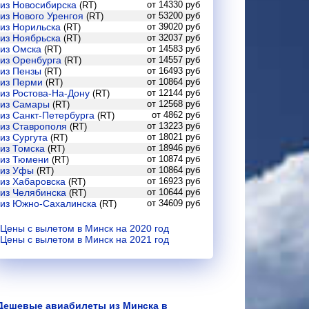
из Новосибирска
от 14330 руб
(RT)
из Нового Уренгоя
от 53200 руб
(RT)
из Норильска
от 39020 руб
(RT)
из Ноябрьска
от 32037 руб
(RT)
из Омска
от 14583 руб
(RT)
из Оренбурга
от 14557 руб
(RT)
из Пензы
от 16493 руб
(RT)
из Перми
от 10864 руб
(RT)
из Ростова-На-Дону
от 12144 руб
(RT)
из Самары
от 12568 руб
(RT)
из Санкт-Петербурга
от 4862 руб
(RT)
из Ставрополя
от 13223 руб
(RT)
из Сургута
от 18021 руб
(RT)
из Томска
от 18946 руб
(RT)
из Тюмени
от 10874 руб
(RT)
из Уфы
от 10864 руб
(RT)
из Хабаровска
от 16923 руб
(RT)
из Челябинска
от 10644 руб
(RT)
из Южно-Сахалинска
от 34609 руб
(RT)
Цены с вылетом в Минск на 2020 год
Цены с вылетом в Минск на 2021 год
Дешевые авиабилеты из Минска в