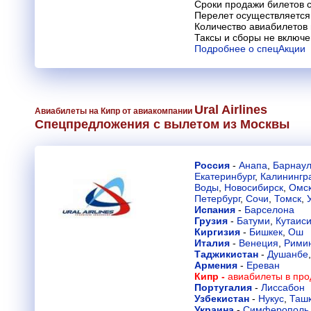
Сроки продажи билетов с
Перелет осуществляется 
Количество авиабилетов
Таксы и сборы не включ
Подробнее о спецАкции
Ural Airlines
Авиабилеты на Кипр от авиакомпании
Спецпредложения с вылетом из Москвы
Россия
-
Анапа
,
Барнау
Екатеринбург
,
Калинингр
Воды
,
Новосибирск
,
Омс
Петербург
,
Сочи
,
Томск
,
Испания
-
Барселона
Грузия
-
Батуми
,
Кутаис
Киргизия
-
Бишкек
,
Ош
Италия
-
Венеция
,
Рими
Таджикистан
-
Душанбе
Армения
-
Ереван
Кипр -
авиабилеты в про
Португалия
-
Лиссабон
Узбекистан
-
Нукус
,
Таш
Украина
-
Симферополь