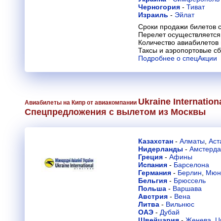
Черногория
-
Тиват
Израиль
-
Эйлат
Сроки продажи билетов с
Перелет осуществляется 
Количество авиабилетов
Таксы и аэропортовые с
Подробнее о спецАкции
Ukraine Internationa
Авиабилеты на Кипр от авиакомпании
Спецпредложения с вылетом из Москвы
Казахстан
-
Алматы
,
Аст
Нидерланды
-
Амстерд
Греция
-
Афины
Испания
-
Барселона
Германия
-
Берлин
,
Мюн
Бельгия
-
Брюссель
Польша
-
Варшава
Австрия
-
Вена
Литва
-
Вильнюс
ОАЭ
-
Дубай
Швейцария
-
Женева
,
Ц