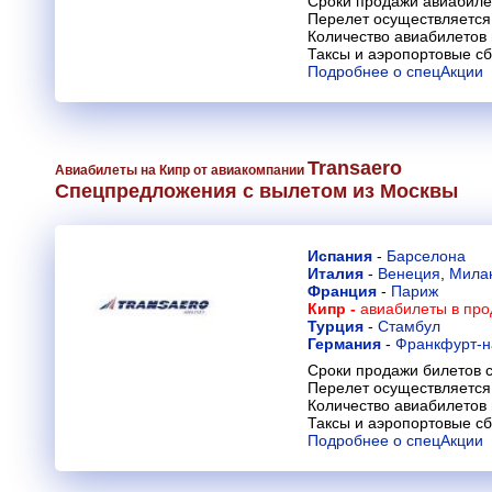
Сроки продажи авиабиле
Перелет осуществляется 
Количество авиабилетов
Таксы и аэропортовые с
Подробнее о спецАкции
Transaero
Авиабилеты на Кипр от авиакомпании
Спецпредложения с вылетом из Москвы
Испания
-
Барселона
Италия
-
Венеция
,
Мила
Франция
-
Париж
Кипр -
авиабилеты в про
Турция
-
Стамбул
Германия
-
Франкфурт-н
Сроки продажи билетов с
Перелет осуществляется 
Количество авиабилетов
Таксы и аэропортовые с
Подробнее о спецАкции