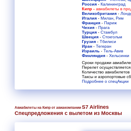
Россия
-
Калининград
Кипр -
авиабилеты в про
Великобритания
-
Лонд
Италия
-
Милан
,
Рим
Франция
-
Париж
Чехия
-
Прага
Турция
-
Стамбул
Швеция
-
Стокгольм
Грузия
-
Тбилиси
Иран
-
Тегеран
Израиль
-
Тель-Авив
Финляндия
-
Хельсинки
Сроки продажи авиабилет
Перелет осуществляется 
Количество авиабилетов
Таксы и аэропортовые с
Подробнее о спецАкции
S7 Airlines
Авиабилеты на Кипр от авиакомпании
Спецпредложения с вылетом из Москвы