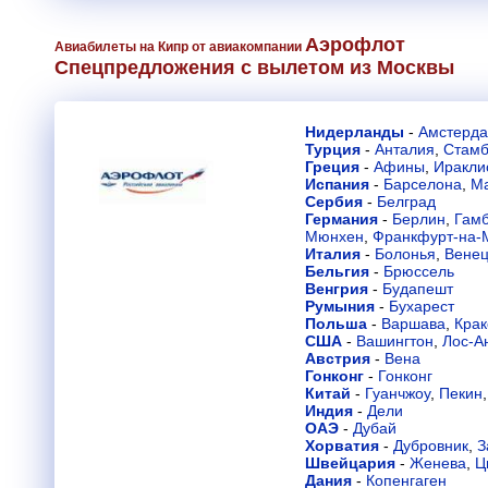
Аэрофлот
Авиабилеты на Кипр от авиакомпании
Спецпредложения с вылетом из Москвы
Нидерланды
-
Амстерд
Турция
-
Анталия
,
Стамб
Греция
-
Афины
,
Иракли
Испания
-
Барселона
,
М
Сербия
-
Белград
Германия
-
Берлин
,
Гамб
Мюнхен
,
Франкфурт-на-
Италия
-
Болонья
,
Вене
Бельгия
-
Брюссель
Венгрия
-
Будапешт
Румыния
-
Бухарест
Польша
-
Варшава
,
Крак
США
-
Вашингтон
,
Лос-А
Австрия
-
Вена
Гонконг
-
Гонконг
Китай
-
Гуанчжоу
,
Пекин
Индия
-
Дели
ОАЭ
-
Дубай
Хорватия
-
Дубровник
,
З
Швейцария
-
Женева
,
Ц
Дания
-
Копенгаген