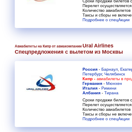
Сроки продажи билетов с
Перелет осуществляется 
Количество авиабилетов
Таксы и сборы не включ
Подробнее о спецАкции
Ural Airlines
Авиабилеты на Кипр от авиакомпании
Спецпредложения с вылетом из Москвы
Россия
-
Барнаул
,
Екате
Петербург
,
Челябинск
Кипр -
авиабилеты в про
Германия
-
Мюнхен
Италия
-
Римини
Албания
-
Тирана
Сроки продажи билетов с
Перелет осуществляется 
Количество авиабилетов
Таксы и сборы не включ
Подробнее о спецАкции