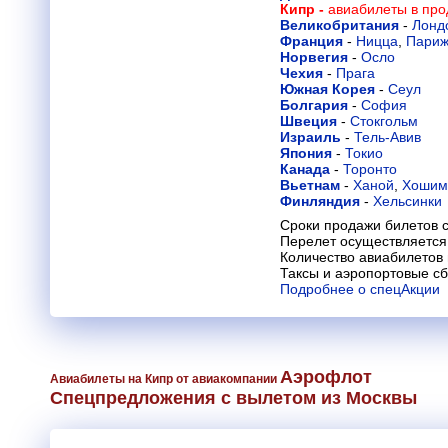
Кипр -
авиабилеты в про
Великобритания
-
Лонд
Франция
-
Ницца
,
Пари
Норвегия
-
Осло
Чехия
-
Прага
Южная Корея
-
Сеул
Болгария
-
София
Швеция
-
Стокгольм
Израиль
-
Тель-Авив
Япония
-
Токио
Канада
-
Торонто
Вьетнам
-
Ханой
,
Хошим
Финляндия
-
Хельсинки
Сроки продажи билетов с
Перелет осуществляется 
Количество авиабилетов
Таксы и аэропортовые с
Подробнее о спецАкции
Аэрофлот
Авиабилеты на Кипр от авиакомпании
Спецпредложения с вылетом из Москвы