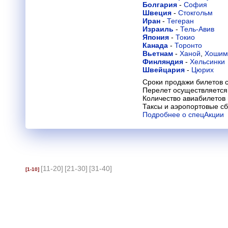
Болгария
-
София
Швеция
-
Стокгольм
Иран
-
Тегеран
Израиль
-
Тель-Авив
Япония
-
Токио
Канада
-
Торонто
Вьетнам
-
Ханой
,
Хошим
Финляндия
-
Хельсинки
Швейцария
-
Цюрих
Сроки продажи билетов с
Перелет осуществляется 
Количество авиабилетов
Таксы и аэропортовые с
Подробнее о спецАкции
[11-20]
[21-30]
[31-40]
[1-10]