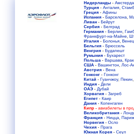
Нидерланды
-
Амстерд
Турция
-
Анталия
,
Стамб
Греция
-
Афины
Испания
-
Барселона
,
М
Ливан
-
Бейрут
Сербия
-
Белград
Германия
-
Берлин
,
Гамб
Франкфурт-на-Майне
,
Шт
Италия
-
Болонья
,
Вене
Бельгия
-
Брюссель
Венгрия
-
Будапешт
Румыния
-
Бухарест
Польша
-
Варшава
,
Крак
США
-
Вашингтон
,
Лос-А
Австрия
-
Вена
Гонконг
-
Гонконг
Китай
-
Гуанчжоу
,
Пекин
Индия
-
Дели
ОАЭ
-
Дубай
Хорватия
-
Загреб
Египет
-
Каир
Дания
-
Копенгаген
Кипр -
авиабилеты в про
Великобритания
-
Лонд
Франция
-
Ницца
,
Пари
Норвегия
-
Осло
Чехия
-
Прага
Южная Корея
-
Сеул