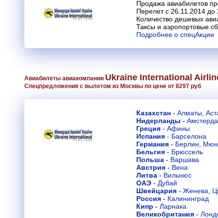
Продажа авиабилетов про
Перелет с 26.11.2014 до 
Количество дешевых ави
Таксы и аэропортовые с
Подробнее о спецАкции
Ukraine International Airli
Авиабилеты авиакомпании
Спецпредложения с вылетом из Москвы по цене от 8297 руб
Казахстан
-
Алматы
,
Аст
Нидерланды
-
Амстерд
Греция
-
Афины
Испания
-
Барселона
Германия
-
Берлин
,
Мюн
Бельгия
-
Брюссель
Польша
-
Варшава
Австрия
-
Вена
Литва
-
Вильнюс
ОАЭ
-
Дубай
Швейцария
-
Женева
,
Ц
Россия
-
Калининград
Кипр
-
Ларнака
Великобритания
-
Лонд