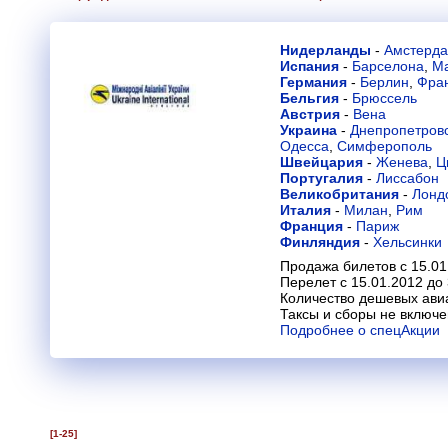
Нидерланды
-
Амстерд
Испания
-
Барселона
,
М
Германия
-
Берлин
,
Фра
Бельгия
-
Брюссель
Австрия
-
Вена
Украина
-
Днепропетров
Одесса
,
Симферополь
Швейцария
-
Женева
,
Ц
Португалия
-
Лиссабон
Великобритания
-
Лонд
Италия
-
Милан
,
Рим
Франция
-
Париж
Финляндия
-
Хельсинки
Продажа билетов с 15.01
Перелет с 15.01.2012 до
Количество дешевых ави
Таксы и сборы не включ
Подробнее о спецАкции
[1-25]