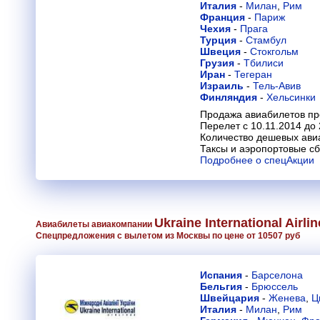
Италия
-
Милан
,
Рим
Франция
-
Париж
Чехия
-
Прага
Турция
-
Стамбул
Швеция
-
Стокгольм
Грузия
-
Тбилиси
Иран
-
Тегеран
Израиль
-
Тель-Авив
Финляндия
-
Хельсинки
Продажа авиабилетов про
Перелет с 10.11.2014 до 
Количество дешевых ави
Таксы и аэропортовые с
Подробнее о спецАкции
Ukraine International Airli
Авиабилеты авиакомпании
Спецпредложения с вылетом из Москвы по цене от 10507 руб
Испания
-
Барселона
Бельгия
-
Брюссель
Швейцария
-
Женева
,
Ц
Италия
-
Милан
,
Рим