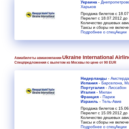
Украина
-
Днепропетров
Харьков
Продажа билетов с 18.07
Перелет с 18.07.2012 до
Количество дешевых ави
Таксы и сборы не включ
Подробнее о спецАкции
Ukraine International Airli
Авиабилеты авиакомпании
Спецпредложения с вылетом из Москвы по цене от 90 EUR
Нидерланды
-
Амстерд
Испания
-
Барселона
,
М
Португалия
-
Лиссабон
Италия
-
Милан
Франция
-
Париж
Израиль
-
Тель-Авив
Продажа билетов с 15.06
Перелет с 15.09.2012 до
Количество дешевых ави
Таксы и сборы не включ
Подробнее о спецАкции