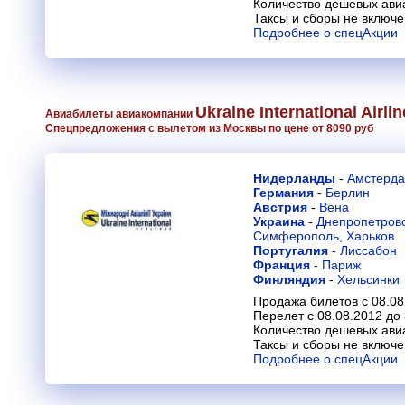
Количество дешевых ави
Таксы и сборы не включ
Подробнее о спецАкции
Ukraine International Airli
Авиабилеты авиакомпании
Спецпредложения с вылетом из Москвы по цене от 8090 руб
Нидерланды
-
Амстерд
Германия
-
Берлин
Австрия
-
Вена
Украина
-
Днепропетров
Симферополь
,
Харьков
Португалия
-
Лиссабон
Франция
-
Париж
Финляндия
-
Хельсинки
Продажа билетов с 08.08
Перелет с 08.08.2012 до
Количество дешевых ави
Таксы и сборы не включ
Подробнее о спецАкции