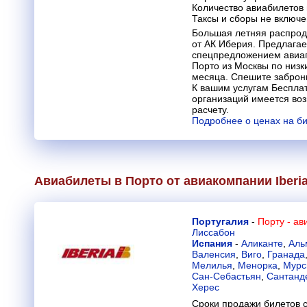
Количество авиабилетов
Таксы и сборы не включ
Большая летняя распрод
от АК Иберия. Предлага
спецпредложением авиап
Порто из Москвы по низк
месяца. Спешите заброни
К вашим услугам Бесплат
организаций имеется во
расчету.
Подробнее о ценах на би
Авиабилеты в Порто от авиакомпании
Iberi
Португалия
-
Порту - а
Лиссабон
Испания
-
Аликанте
,
Аль
Валенсия
,
Виго
,
Гранада
Мелилья
,
Менорка
,
Мурс
Сан-Себастьян
,
Сантанд
Херес
Сроки продажи билетов с