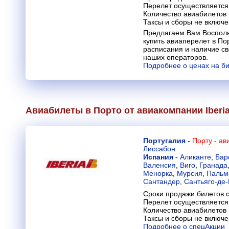
Перелет осуществляется 
Количество авиабилетов
Таксы и сборы не включ
Предлагаем Вам Восполь
купить авиаперелет в П
расписания и наличие св
наших операторов.
Подробнее о ценах на б
Авиабилеты в Порто от авиакомпании
Iberi
Португалия
-
Порту - а
Лиссабон
Испания
-
Аликанте
,
Бар
Валенсия
,
Виго
,
Гранада
Менорка
,
Мурсия
,
Пальм
Сантандер
,
Сантьяго-де
Сроки продажи билетов с
Перелет осуществляется 
Количество авиабилетов
Таксы и сборы не включ
Подробнее о спецАкции