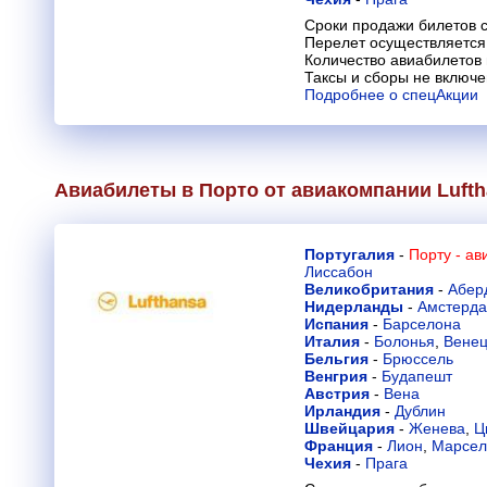
Сроки продажи билетов с
Перелет осуществляется 
Количество авиабилетов
Таксы и сборы не включ
Подробнее о спецАкции
Авиабилеты в Порто от авиакомпании
Luft
Португалия
-
Порту - а
Лиссабон
Великобритания
-
Абер
Нидерланды
-
Амстерд
Испания
-
Барселона
Италия
-
Болонья
,
Вене
Бельгия
-
Брюссель
Венгрия
-
Будапешт
Австрия
-
Вена
Ирландия
-
Дублин
Швейцария
-
Женева
,
Ц
Франция
-
Лион
,
Марсел
Чехия
-
Прага