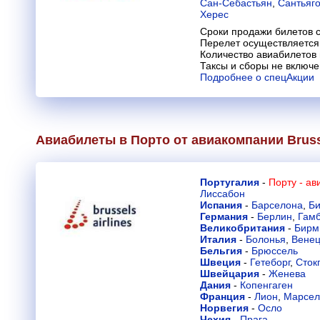
Сан-Себастьян
,
Сантьяг
Херес
Сроки продажи билетов с
Перелет осуществляется 
Количество авиабилетов
Таксы и сборы не включ
Подробнее о спецАкции
Авиабилеты в Порто от авиакомпании
Bruss
Португалия
-
Порту - а
Лиссабон
Испания
-
Барселона
,
Би
Германия
-
Берлин
,
Гамб
Великобритания
-
Бирм
Италия
-
Болонья
,
Вене
Бельгия
-
Брюссель
Швеция
-
Гетеборг
,
Сток
Швейцария
-
Женева
Дания
-
Копенгаген
Франция
-
Лион
,
Марсел
Норвегия
-
Осло
Чехия
-
Прага