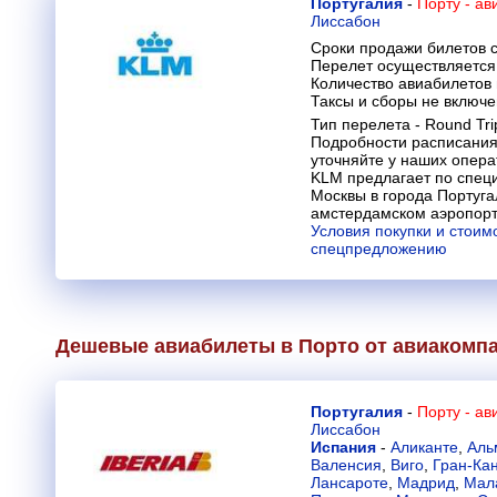
Португалия
-
Порту - а
Лиссабон
Сроки продажи билетов с
Перелет осуществляется 
Количество авиабилетов
Таксы и сборы не включ
Тип перелета - Round Trip
Подробности расписания
уточняйте у наших опера
KLM предлагает по спец
Москвы в города Португа
амстердамском аэропорт
Условия покупки и стоим
спецпредложению
Дешевые авиабилеты в Порто от авиакомп
Португалия
-
Порту - а
Лиссабон
Испания
-
Аликанте
,
Аль
Валенсия
,
Виго
,
Гран-Ка
Лансароте
,
Мадрид
,
Мал