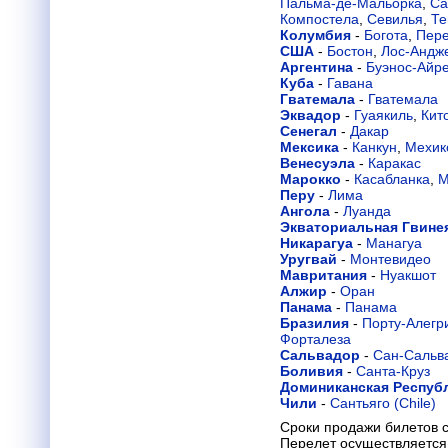
Пальма-де-Мальорка
,
Са
Компостела
,
Севилья
,
Те
Колумбия
-
Богота
,
Пер
США
-
Бостон
,
Лос-Андж
Аргентина
-
Буэнос-Айр
Куба
-
Гавана
Гватемала
-
Гватемала
Эквадор
-
Гуаякиль
,
Кит
Сенегал
-
Дакар
Мексика
-
Канкун
,
Мехик
Венесуэла
-
Каракас
Марокко
-
Касабланка
,
М
Перу
-
Лима
Ангола
-
Луанда
Экваториальная Гвине
Никарагуа
-
Манагуа
Уругвай
-
Монтевидео
Мавритания
-
Нуакшот
Алжир
-
Оран
Панама
-
Панама
Бразилия
-
Порту-Алегр
Форталеза
Сальвадор
-
Сан-Сальв
Боливия
-
Санта-Круз
Доминиканская Респуб
Чили
-
Сантьяго (Chile)
Сроки продажи билетов с
Перелет осуществляется 