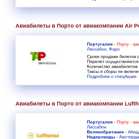
Авиабилеты в Порто от авиакомпании
Air P
Португалия
-
Порту - а
Лиссабон
,
Фаро
Сроки продажи билетов с
Перелет осуществляется 
Количество авиабилетов
Таксы и сборы не включ
Подробнее о спецАкции
Авиабилеты в Порто от авиакомпании
Luft
Португалия
-
Порту - а
Лиссабон
Великобритания
-
Абер
Нидерланды
-
Амстерд