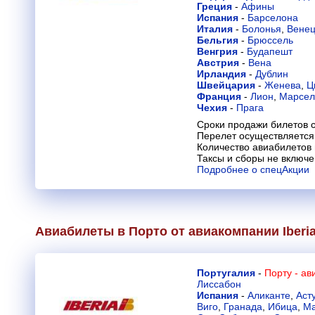
Греция
-
Афины
Испания
-
Барселона
Италия
-
Болонья
,
Вене
Бельгия
-
Брюссель
Венгрия
-
Будапешт
Австрия
-
Вена
Ирландия
-
Дублин
Швейцария
-
Женева
,
Ц
Франция
-
Лион
,
Марсел
Чехия
-
Прага
Сроки продажи билетов с
Перелет осуществляется 
Количество авиабилетов
Таксы и сборы не включ
Подробнее о спецАкции
Авиабилеты в Порто от авиакомпании
Iberi
Португалия
-
Порту - а
Лиссабон
Испания
-
Аликанте
,
Аст
Виго
,
Гранада
,
Ибица
,
М