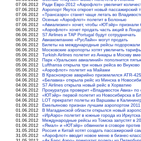
07.06.2012
Ради Евро-2012 «Аэрофлот» увеличит количес
07.06.2012
Аэропорт Якутск откроет новый пассажирский 
07.06.2012
«Трансаэро» станет чаще летать во Владивост
07.06.2012
Осенью «Аэрофлот» полетит в Болонью
07.06.2012
«Авиализинг» хочет, чтобы «ЮТэйр» признали
06.06.2012
«Аэрофлот» хочет продать часть акций в Лонд
06.06.2012
S7 Airlines и TAP Portugal будут сотрудничать
06.06.2012
Авиакомпанию «РусЛайн» могут продать
06.06.2012
Билеты на международные рейсы подорожали 
06.06.2012
Московские аэропорты хотят увеличить тарифы
05.06.2012
Turkish Airlines полетит из Анкары в Москву вм
05.06.2012
Парк «Уральских авиалиний» пополнится пять
05.06.2012
Lufthansa открыла три новых рейса во Внуково
05.06.2012
«Аэрофлот» полетит на Майами
05.06.2012
В Красноярске аварийно приземлился ATR-42
04.06.2012
«Белавиа» открыла рейс из Минска в Новосиб
04.06.2012
S7 Airlines открыла новый рейс в Хорватию
04.06.2012
Прокуратура проверит «Владивосток Авиа» по
04.06.2012
«ЮТэйр» первой полетит из Новосибирска в Б
04.06.2012
LOT прекратит полеты из Варшавы в Калининг
01.06.2012
Емельяново признан лучшим аэропортом 2011
01.06.2012
В Магаданской области открылся новый аэроп
01.06.2012
«ИрАэро» полетит в южные города из Иркутска
01.06.2012
Международные рейсы из Томска запустят в 20
01.06.2012
«Ямал» и «ЮТэйр» обвинили в сговоре против
31.05.2012
Россия и Китай хотят создать пассажирский са
31.05.2012
«Аэрофлот» вводит новое меню в бизнес-клас
31.05.2012
«Ак Барс Аэро» прекратит полеты из Петербур