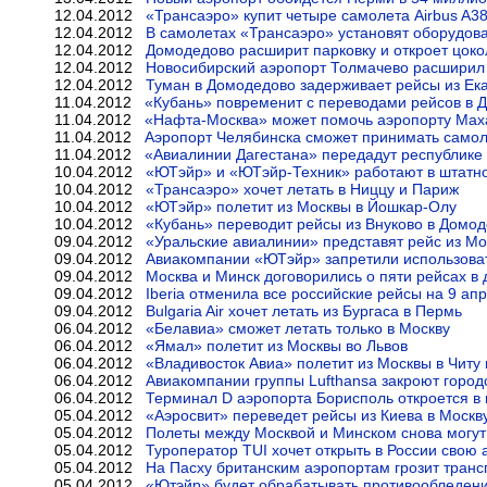
12.04.2012
«Трансаэро» купит четыре самолета Airbus A3
12.04.2012
В самолетах «Трансаэро» установят оборудова
12.04.2012
Домодедово расширит парковку и откроет цоко
12.04.2012
Новосибирский аэропорт Толмачево расширил 
12.04.2012
Туман в Домодедово задерживает рейсы из Ека
11.04.2012
«Кубань» повременит с переводами рейсов в 
11.04.2012
«Нафта-Москва» может помочь аэропорту Мах
11.04.2012
Аэропорт Челябинска сможет принимать самол
11.04.2012
«Авиалинии Дагестана» передадут республике
10.04.2012
«ЮТэйр» и «ЮТэйр-Техник» работают в штатн
10.04.2012
«Трансаэро» хочет летать в Ниццу и Париж
10.04.2012
«ЮТэйр» полетит из Москвы в Йошкар-Олу
10.04.2012
«Кубань» переводит рейсы из Внуково в Домо
09.04.2012
«Уральские авиалинии» представят рейс из Мо
09.04.2012
Авиакомпании «ЮТэйр» запретили использова
09.04.2012
Москва и Минск договорились о пяти рейсах в 
09.04.2012
Iberia отменила все российские рейсы на 9 ап
09.04.2012
Bulgaria Air хочет летать из Бургаса в Пермь
06.04.2012
«Белавиа» сможет летать только в Москву
06.04.2012
«Ямал» полетит из Москвы во Львов
06.04.2012
«Владивосток Авиа» полетит из Москвы в Читу
06.04.2012
Авиакомпании группы Lufthansa закроют город
06.04.2012
Терминал D аэропорта Борисполь откроется в
05.04.2012
«Аэросвит» переведет рейсы из Киева в Моск
05.04.2012
Полеты между Москвой и Минском снова могут
05.04.2012
Туроператор TUI хочет открыть в России свою
05.04.2012
На Пасху британским аэропортам грозит тран
05.04.2012
«Ютэйр» будет обрабатывать противообледени