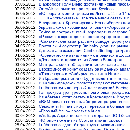
07.05.2012
В аэропорт Толмачево доставили новый пасса
07.05.2012
OrenAir вспомнила про города Кузбасса
05.05.2012
«ЮТэйр» отменяет рейсы во Львов с 11 по 14 
05.05.2012
TUI и «Когалымавиа» все же начали летать в 
05.05.2012
В аэропортах Красноярска и Новосибирска по
05.05.2012
Украина хочет избавиться от акций «Аэросвита
05.05.2012
Тайланд построит новый аэропорт на острове
04.05.2012
«Россия» откроет девять новых курортных нап
04.05.2012
«Сахалинские авиатрассы» проводят дорогую 
04.05.2012
Британский лоукостер Bmibaby уходит с рынка 
04.05.2012
Датская авиакомпания Cimber Sterling прекрат
04.05.2012
«Оренбургские авиалинии» отправятся в Дюсс
03.05.2012
«Донавиа» отправится из Сочи в Волгоград
03.05.2012
Минтранс хочет объединить московские аэроп
03.05.2012
Еврокомиссия хочет создать базу данных авиа
03.05.2012
«Трансаэро» и «Сибирь» полетят в Италию
03.05.2012
Из Красноярска можно будет вылететь в Болга
02.05.2012
В Калининградской области продают льготные
02.05.2012
Lufthansa купила первый пассажирский Boeing 
02.05.2012
Генпрокуратура: уровень подготовки гражданс
01.05.2012
Из Абакана хотят летать в Красноярск и Иркутс
01.05.2012
«ВИМ-авиа» ввела онлайн-регистрацию на все
01.05.2012
Самолеты Finnair смогут перевозить больше п
30.04.2012
«Грозный-Авиа» полетит в Киев
30.04.2012
«Ак Барс Аэро» перевезет ветеранов ВОВ бес
30.04.2012
«Ютэйр» полетит из Сургута в пять городов
28.04.2012
Lufthansa создаст бюджетную авиакомпанию
28.04.2012
Boeing выпустил первый самолет Dreamliner