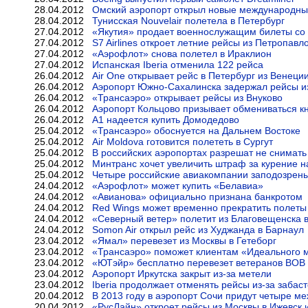
28.04.2012
Омский аэропорт открыл новые международны
28.04.2012
Тунисская Nouvelair полетела в Петербург
27.04.2012
«Якутия» продает военнослужащим билеты со
27.04.2012
S7 Airlines откроет летние рейсы из Петропавл
27.04.2012
«Аэрофлот» снова полетел в Ираклион
27.04.2012
Испанская Iberia отменила 122 рейса
26.04.2012
Air One открывает рейс в Петербург из Венеци
26.04.2012
Аэропорт Южно-Сахалинска задержал рейсы из
26.04.2012
«Трансаэро» открывает рейсы из Внуково
26.04.2012
Аэропорт Кольцово призывает обмениваться к
26.04.2012
А1 надеется купить Домодедово
25.04.2012
«Трансаэро» обоснуется на Дальнем Востоке
25.04.2012
Air Moldova готовится полететь в Сургут
25.04.2012
В российских аэропортах разрешат не снимать
25.04.2012
Минтранс хочет увеличить штраф за курение н
25.04.2012
Четыре российские авиакомпании заподозрены
24.04.2012
«Аэрофлот» может купить «Белавиа»
24.04.2012
«Авианова» официально признана банкротом
24.04.2012
Red Wings может временно прекратить полеты
24.04.2012
«Северный ветер» полетит из Благовещенска в
24.04.2012
Somon Air открыл рейс из Худжанда в Барнаул
23.04.2012
«Ямал» перевезет из Москвы в Гетеборг
23.04.2012
«Трансаэро» поможет клиентам «Идеального 
23.04.2012
«ЮТэйр» бесплатно перевезет ветеранов ВОВ
23.04.2012
Аэропорт Иркутска закрыт из-за метели
23.04.2012
Iberia продолжает отменять рейсы из-за забас
20.04.2012
В 2013 году в аэропорт Сочи придут четыре м
20.04.2012
«РусЛайн» откроет рейсы из Москвы в Ижевск 