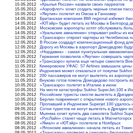
15.05.2012
«Крылья России» назвали своих лауреатов
15.05.2012
«Аэрофлот» хочет создать черные списки пасс
15.05.2012
«Якутия» полетит из Омска в Ганновер
14.05.2012
Британская компания BMI regional избежит бан
14.05.2012
«ЮТэйр» будет летать из Москвы в Белгород д
14.05.2012
Московские аэропорты хотят обслуживать бол
14.05.2012
«Уральские авиалинии» открывает рейсы из ю
12.05.2012
«Трансаэро» откроет чартеры из Челябинска н
12.05.2012
В России создадут компенсационный фонд для
12.05.2012
Дорогу из Москвы в аэропорт Домодедово буду
12.05.2012
«Нордавиа» - самая пунктуальная авиакомпан
12.05.2012
Германия позволила «Якутии» совершать чарт
11.05.2012
«Трансаэро» купила еще четыре самолета Boe
11.05.2012
Кемеровское УФАС: S7 Airlines завышала цены
11.05.2012
Индонезия может отказаться от покупки Sukhoi 
11.05.2012
200 пассажиров не могут вылететь из аэропор
11.05.2012
Внуково готов помочь Домодедово построить в
10.05.2012
«Трансаэро» полетит в Италию в июне
10.05.2012
На месте катастрофы Sukhoi SuperJet-100 в 
10.05.2012
Российские туристы смогли вылететь в Дрезде
10.05.2012
Берлин повременит с открытием нового аэроп
10.05.2012
Пропавший в Индонезии Superjet 100 удалось 
09.05.2012
Сотни туристов не могут вылететь в Дрезден и
09.05.2012
Мьянма хочет купить два самолета Sukhoi Supe
09.05.2012
«РусЛайн» станет чаще летать в Магнитогорск
08.05.2012
«Ямал» и «ЮТэйр» полетели в Ноябрьск
08.05.2012
«Японские авиалинии» начала летать из Токио
08.05.2012
«Трансаэро» проведет в самолеты бесплатный