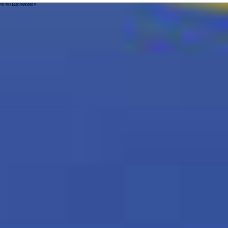
!!0.75314402580261!!