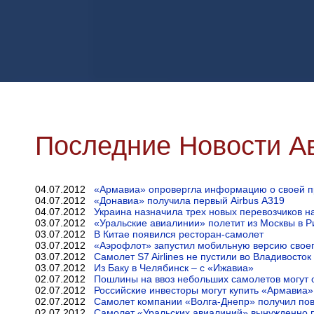
Последние Новости А
04.07.2012
«Армавиа» опровергла информацию о своей 
04.07.2012
«Донавиа» получила первый Airbus А319
04.07.2012
Украина назначила трех новых перевозчиков н
03.07.2012
«Уральские авиалинии» полетит из Москвы в 
03.07.2012
В Китае появился ресторан-самолет
03.07.2012
«Аэрофлот» запустил мобильную версию своег
03.07.2012
Самолет S7 Airlines не пустили во Владивосток
03.07.2012
Из Баку в Челябинск – с «Ижавиа»
02.07.2012
Пошлины на ввоз небольших самолетов могут 
02.07.2012
Российские инвесторы могут купить «Армавиа»
02.07.2012
Самолет компании «Волга-Днепр» получил пов
02.07.2012
Самолет «Уральских авиалиний» вынужденно 