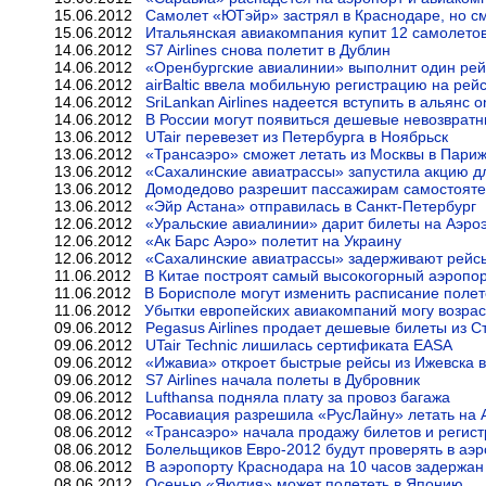
15.06.2012
Самолет «ЮТэйр» застрял в Краснодаре, но см
15.06.2012
Итальянская авиакомпания купит 12 самолето
14.06.2012
S7 Airlines снова полетит в Дублин
14.06.2012
«Оренбургские авиалинии» выполнит один рей
14.06.2012
airBaltic ввела мобильную регистрацию на рей
14.06.2012
SriLankan Airlines надеется вступить в альянс 
14.06.2012
В России могут появиться дешевые невозврат
13.06.2012
UTair перевезет из Петербурга в Ноябрьск
13.06.2012
«Трансаэро» сможет летать из Москвы в Пари
13.06.2012
«Сахалинские авиатрассы» запустила акцию д
13.06.2012
Домодедово разрешит пассажирам самостоятел
13.06.2012
«Эйр Астана» отправилась в Санкт-Петербург
12.06.2012
«Уральские авиалинии» дарит билеты на Аэро
12.06.2012
«Ак Барс Аэро» полетит на Украину
12.06.2012
«Сахалинские авиатрассы» задерживают рейсы
11.06.2012
В Китае построят самый высокогорный аэропор
11.06.2012
В Борисполе могут изменить расписание полет
11.06.2012
Убытки европейских авиакомпаний могу возраст
09.06.2012
Pegasus Airlines продает дешевые билеты из 
09.06.2012
UTair Techniс лишилась сертификата EASA
09.06.2012
«Ижавиа» откроет быстрые рейсы из Ижевска 
09.06.2012
S7 Airlines начала полеты в Дубровник
09.06.2012
Lufthansa подняла плату за провоз багажа
08.06.2012
Росавиация разрешила «РусЛайну» летать на A
08.06.2012
«Трансаэро» начала продажу билетов и регис
08.06.2012
Болельщиков Евро-2012 будут проверять в аэр
08.06.2012
В аэропорту Краснодара на 10 часов задержан
08.06.2012
Осенью «Якутия» может полететь в Японию