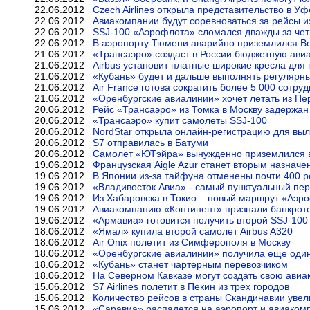
22.06.2012
Czech Airlines открыла представительство в Уф
22.06.2012
Авиакомпании будут соревноваться за рейсы и
22.06.2012
SSJ-100 «Аэрофлота» сломался дважды за че
22.06.2012
В аэропорту Тюмени аварийно приземлился B
21.06.2012
«Трансаэро» создаст в России бюджетную ав
21.06.2012
Airbus установит платные широкие кресла для
21.06.2012
«Кубань» будет и дальше выполнять регулярн
21.06.2012
Air France готова сократить более 5 000 сотру
21.06.2012
«Оренбургские авиалинии» хочет летать из Пе
20.06.2012
Рейс «Трансаэро» из Томка в Москву задержан
20.06.2012
«Трансаэро» купит самолеты SSJ-100
20.06.2012
NordStar открыла онлайн-регистрацию для вы
20.06.2012
S7 отправилась в Батуми
20.06.2012
Самолет «ЮТэйра» вынужденно приземлился 
19.06.2012
Французская Aigle Azur станет вторым назнач
19.06.2012
В Японии из-за тайфуна отменены почти 400 р
19.06.2012
«Владивосток Авиа» - самый пунктуальный пер
19.06.2012
Из Хабаровска в Токио – новый маршрут «Аэр
19.06.2012
Авиакомпанию «Континент» признали банкрот
19.06.2012
«Армавиа» готовится получить второй SSJ-100
18.06.2012
«Ямал» купила второй самолет Airbus A320
18.06.2012
Air Onix полетит из Симферополя в Москву
18.06.2012
«Оренбургские авиалинии» получила еще один
18.06.2012
«Кубань» станет чартерным перевозчиком
18.06.2012
На Северном Кавказе могут создать свою ави
15.06.2012
S7 Airlines полетит в Пекин из трех городов
15.06.2012
Количество рейсов в страны Скандинавии увел
15.06.2012
«Саравиа» распадется на аэропорт и авиако