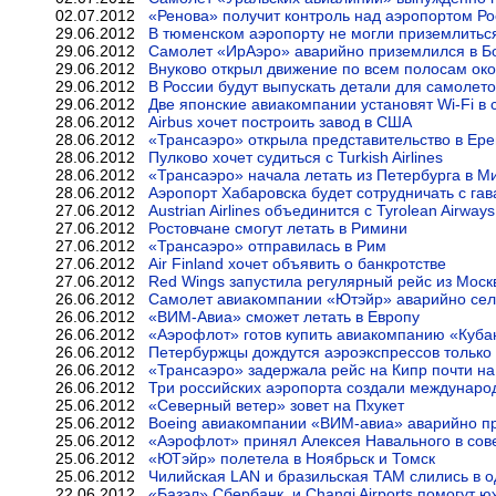
02.07.2012
«Ренова» получит контроль над аэропортом Ро
29.06.2012
В тюменском аэропорту не могли приземлитьс
29.06.2012
Самолет «ИрАэро» аварийно приземлился в Б
29.06.2012
Внуково открыл движение по всем полосам ок
29.06.2012
В России будут выпускать детали для самолето
29.06.2012
Две японские авиакомпании установят Wi-Fi в 
28.06.2012
Airbus хочет построить завод в США
28.06.2012
«Трансаэро» открыла представительство в Ер
28.06.2012
Пулково хочет судиться с Turkish Airlines
28.06.2012
«Трансаэро» начала летать из Петербурга в М
28.06.2012
Аэропорт Хабаровска будет сотрудничать с га
27.06.2012
Austrian Airlines объединится с Tyrolean Airways
27.06.2012
Ростовчане смогут летать в Римини
27.06.2012
«Трансаэро» отправилась в Рим
27.06.2012
Air Finland хочет объявить о банкротстве
27.06.2012
Red Wings запустила регулярный рейс из Моск
26.06.2012
Самолет авиакомпании «Ютэйр» аварийно сел
26.06.2012
«ВИМ-Авиа» сможет летать в Европу
26.06.2012
«Аэрофлот» готов купить авиакомпанию «Куба
26.06.2012
Петербуржцы дождутся аэроэкспрессов только 
26.06.2012
«Трансаэро» задержала рейс на Кипр почти на
26.06.2012
Три российских аэропорта создали междунар
25.06.2012
«Северный ветер» зовет на Пхукет
25.06.2012
Boeing авиакомпании «ВИМ-авиа» аварийно п
25.06.2012
«Аэрофлот» принял Алексея Навального в сов
25.06.2012
«ЮТэйр» полетела в Ноябрьск и Томск
25.06.2012
Чилийская LAN и бразильская TAM слились в 
22.06.2012
«Базэл» Сбербанк, и Changi Airports помогут