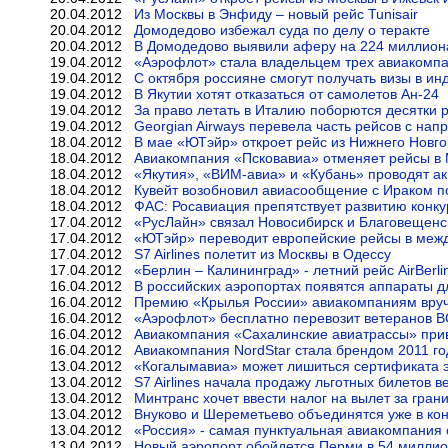
20.04.2012
Из Москвы в Энфиду – новый рейс Tunisair
20.04.2012
Домодедово избежал суда по делу о теракте
20.04.2012
В Домодедово выявили аферу на 224 миллион
19.04.2012
«Аэрофлот» стала владельцем трех авиакомп
19.04.2012
С октября россияне смогут получать визы в ин
19.04.2012
В Якутии хотят отказаться от самолетов Ан-24
19.04.2012
За право летать в Италию поборются десятки 
19.04.2012
Georgian Airways перевела часть рейсов с на
18.04.2012
В мае «ЮТэйр» откроет рейс из Нижнего Новго
18.04.2012
Авиакомпания «Псковавиа» отменяет рейсы в 
18.04.2012
«Якутия», «ВИМ-авиа» и «Кубань» проводят а
18.04.2012
Кувейт возобновил авиасообщение с Ираком п
18.04.2012
ФАС: Росавиация препятствует развитию конк
17.04.2012
«РусЛайн» связал Новосибирск и Благовещен
17.04.2012
«ЮТэйр» переводит европейские рейсы в межд
17.04.2012
S7 Airlines полетит из Москвы в Одессу
17.04.2012
«Берлин – Калининград» - летний рейс AirBerli
16.04.2012
В российских аэропортах появятся аппараты д
16.04.2012
Премию «Крылья России» авиакомпаниям вруч
16.04.2012
«Аэрофлот» бесплатно перевозит ветеранов В
16.04.2012
Авиакомпания «Сахалинские авиатрассы» прив
16.04.2012
Авиакомпания NordStar стала брендом 2011 го
13.04.2012
«Когалымавиа» может лишиться сертификата э
13.04.2012
S7 Airlines начала продажу льготных билетов
13.04.2012
Минтранс хочет ввести налог на вылет за гран
13.04.2012
Внуково и Шереметьево объединятся уже в кон
13.04.2012
«Россия» - самая пунктуальная авиакомпания 
13.04.2012
Новый аэропорт обойдется Перми в 54 миллио