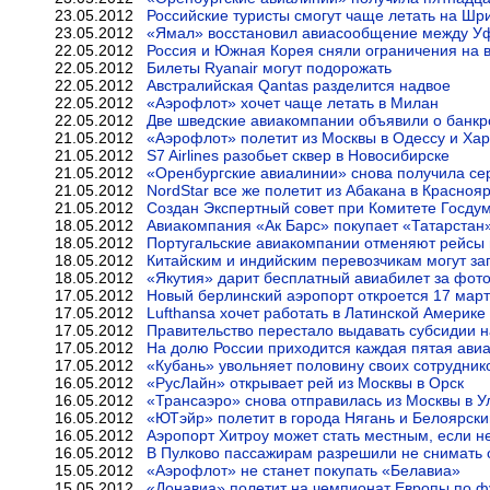
23.05.2012
Российские туристы смогут чаще летать на Шр
23.05.2012
«Ямал» восстановил авиасообщение между У
22.05.2012
Россия и Южная Корея сняли ограничения на
22.05.2012
Билеты Ryanair могут подорожать
22.05.2012
Австралийская Qantas разделится надвое
22.05.2012
«Аэрофлот» хочет чаще летать в Милан
22.05.2012
Две шведские авиакомпании объявили о банкр
21.05.2012
«Аэрофлот» полетит из Москвы в Одессу и Хар
21.05.2012
S7 Airlines разобьет сквер в Новосибирске
21.05.2012
«Оренбургские авиалинии» снова получила се
21.05.2012
NordStar все же полетит из Абакана в Красноя
21.05.2012
Создан Экспертный совет при Комитете Госду
18.05.2012
Авиакомпания «Ак Барс» покупает «Татарстан
18.05.2012
Португальские авиакомпании отменяют рейсы и
18.05.2012
Китайским и индийским перевозчикам могут зап
18.05.2012
«Якутия» дарит бесплатный авиабилет за фо
17.05.2012
Новый берлинский аэропорт откроется 17 март
17.05.2012
Lufthansa хочет работать в Латинской Америке
17.05.2012
Правительство перестало выдавать субсидии н
17.05.2012
На долю России приходится каждая пятая ави
17.05.2012
«Кубань» увольняет половину своих сотрудник
16.05.2012
«РусЛайн» открывает рей из Москвы в Орск
16.05.2012
«Трансаэро» снова отправилась из Москвы в У
16.05.2012
«ЮТэйр» полетит в города Нягань и Белоярски
16.05.2012
Аэропорт Хитроу может стать местным, если н
16.05.2012
В Пулково пассажирам разрешили не снимать 
15.05.2012
«Аэрофлот» не станет покупать «Белавиа»
15.05.2012
«Донавиа» полетит на чемпионат Европы по фу