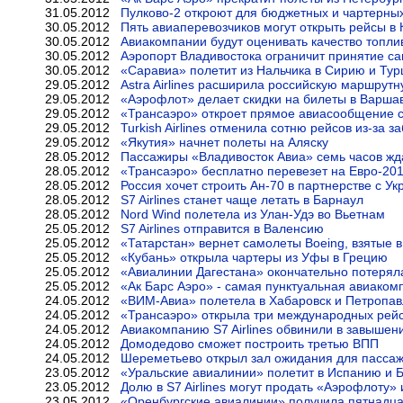
31.05.2012
Пулково-2 откроют для бюджетных и чартерны
30.05.2012
Пять авиаперевозчиков могут открыть рейсы в
30.05.2012
Авиакомпании будут оценивать качество топли
30.05.2012
Аэропорт Владивостока ограничит принятие с
30.05.2012
«Саравиа» полетит из Нальчика в Сирию и Ту
29.05.2012
Astra Airlines расширила российскую маршрутн
29.05.2012
«Аэрофлот» делает скидки на билеты в Варша
29.05.2012
«Трансаэро» откроет прямое авиасообщение 
29.05.2012
Turkish Airlines отменила сотню рейсов из-за з
29.05.2012
«Якутия» начнет полеты на Аляску
28.05.2012
Пассажиры «Владивосток Авиа» семь часов жд
28.05.2012
«Трансаэро» бесплатно перевезет на Евро-20
28.05.2012
Россия хочет строить Ан-70 в партнерстве с У
28.05.2012
S7 Airlines станет чаще летать в Барнаул
28.05.2012
Nord Wind полетела из Улан-Удэ во Вьетнам
25.05.2012
S7 Airlines отправится в Валенсию
25.05.2012
«Татарстан» вернет самолеты Boeing, взятые в л
25.05.2012
«Кубань» открыла чартеры из Уфы в Грецию
25.05.2012
«Авиалинии Дагестана» окончательно потерял
25.05.2012
«Ак Барс Аэро» - самая пунктуальная авиако
24.05.2012
«ВИМ-Авиа» полетела в Хабаровск и Петропав
24.05.2012
«Трансаэро» открыла три международных рей
24.05.2012
Авиакомпанию S7 Airlines обвинили в завышен
24.05.2012
Домодедово сможет построить третью ВПП
24.05.2012
Шереметьево открыл зал ожидания для пассаж
23.05.2012
«Уральские авиалинии» полетит в Испанию и 
23.05.2012
Долю в S7 Airlines могут продать «Аэрофлоту»
23.05.2012
«Оренбургские авиалинии» получила пятнадца