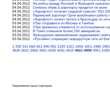
04.04.2012
На рейсы между Россией и Францией назначат
04.04.2012
Снимать обувь в аэропорту придется не всем
04.04.2012
«Аэрофлот» получил седьмой самолет SSJ-10
04.04.2012
Парижский аэропорт Орли возобновил работу п
04.04.2012
«Аэрофлот» начнет летать в Краснодар по но
03.04.2012
UTair отправится из Москвы в Тамбов
03.04.2012
UTair временно откажется от использования с
03.04.2012
В Токио отменили более 200 авиарейсов
03.04.2012
Французские авиакомпании задерживают рейсы
03.04.2012
«Руслайн» сокращает маршрутную сеть из Ека
1-330
331-660
661-990
991-1320
1321-1650
1651-1980
1981
3630
3631-3960
3961-4290
4291-4620
4621-4950
4951-5280
Предложения наших партнеров: