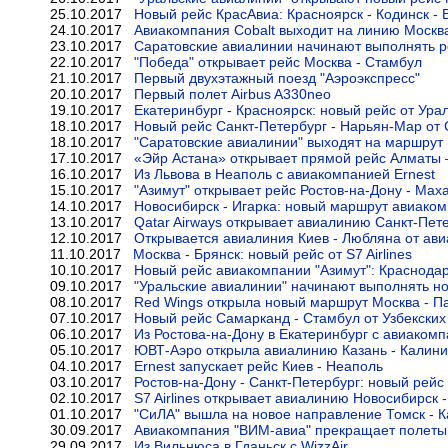
25.10.2017
Новый рейс КрасАвиа: Красноярск - Кодинск -
24.10.2017
Авиакомпания Cobalt выходит на линию Москв
23.10.2017
Саратовские авиалинии начинают выполнять 
22.10.2017
"Победа" открывает рейс Москва - Стамбул
21.10.2017
Первый двухэтажный поезд "Аэроэкспресс"
20.10.2017
Первый полет Airbus A330neo
19.10.2017
Екатеринбург - Красноярск: новый рейс от Ура
18.10.2017
Новый рейс Санкт-Петербург - Нарьян-Мар от
18.10.2017
"Саратовские авиалинии" выходят на маршрут
17.10.2017
«Эйр Астана» открывает прямой рейс Алматы
16.10.2017
Из Львова в Неаполь с авиакомпанией Ernest
15.10.2017
"Азимут" открывает рейс Ростов-на-Дону - Мах
14.10.2017
Новосибирск - Игарка: новый маршрут авиаком
13.10.2017
Qatar Airways открывает авиалинию Санкт-Пете
12.10.2017
Открывается авиалиния Киев - Любляна от ави
11.10.2017
Москва - Брянск: новый рейс от S7 Airlines
10.10.2017
Новый рейс авиакомпании "Азимут": Краснодар
09.10.2017
"Уральские авиалинии" начинают выполнять н
08.10.2017
Red Wings открыла новый маршрут Москва - П
07.10.2017
Новый рейс Самарканд - Стамбул от Узбекских
06.10.2017
Из Ростова-на-Дону в Екатеринбург с авиакомп
05.10.2017
ЮВТ-Аэро открыла авиалинию Казань - Калини
04.10.2017
Ernest запускает рейс Киев - Неаполь
03.10.2017
Ростов-на-Дону - Санкт-Петербург: новый рейс
02.10.2017
S7 Airlines открывает авиалинию Новосибирск 
01.10.2017
"СиЛА" вышла на новое направление Томск - К
30.09.2017
Авиакомпания "ВИМ-авиа" прекращает полеты
29.09.2017
Из Вильнюса в Гданьск с WizzAir