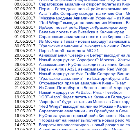
08.06.2017
Саратовские авиалинии откроет полеты из Ки
07.06.2017
Пермь - Геленджик: новый рейс авиакомпании
06.06.2017
Avia Traffic Company выходит на линию Ош - М
05.06.2017
"Международные Авиалинии Украины" - из Кие
04.06.2017
"Red Wings" выходит на авиалинию Москва - Б
03.06.2017
ИрАэро: новый рейс Иркутск-Красноярск-Баку
02.06.2017
Белавиа полетит из Витебска в Калининград
01.06.2017
Саратовские авиалинии полетят из Кирова в С
31.05.2017
Из Москвы в Тиват - новый маршрут авиакомпа
30.05.2017
"Уральские авиалинии" выходят на линию Омс
29.05.2017
Первый полёт самолета МС-21
28.05.2017
Авиакомпания "Северный Ветер" выходит на 
27.05.2017
Новый маршрут от "Аэрофлот": Москва - Хант
26.05.2017
Авиакомпания FlyOne выходит на линию Киши
25.05.2017
Первый Airbus A321 авиакомпании Red Wings
24.05.2017
Новый маршрут от Avia Traffic Company: Бишке
23.05.2017
"Уральские авиалинии" - из Екатеринбурга в К
22.05.2017
Открывается прямая авиалиния Киев - Тиват
21.05.2017
Из Санкт-Петербурга в Берген - новый маршру
20.05.2017
Новый маршрут от AirBaltic: Рига - Гетеборг
19.05.2017
"ЮВТ-Аэро" будет летать из Казани в Геленджи
19.05.2017
"Аэрофлот" будет летать из Москвы в Салехар
18.05.2017
"Red Wings" выходит на линию Москва - Калин
17.05.2017
Саратовские авиалинии - из Оренбурга в Сочи
16.05.2017
FlyOne запускает нровый рейс Кишинев - Вале
15.05.2017
"Нордавиа" начинает выполнять новый рейс Мо
14.05.2017
Вопросы авиапассажиров - новый раздел на сайт
13.05.2017
Аэрофлот открывает сразу два рейса Москва -