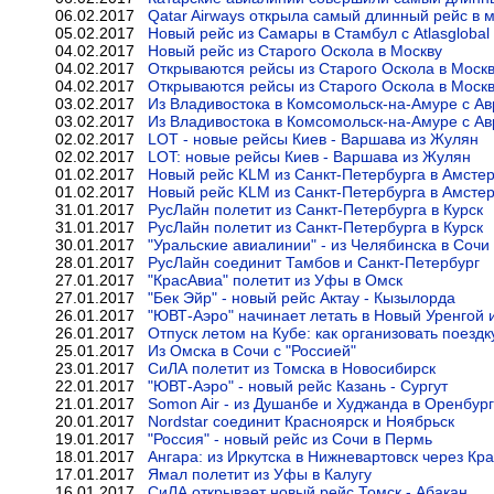
06.02.2017
Qatar Airways открыла самый длинный рейс в 
05.02.2017
Новый рейс из Самары в Стамбул с Atlasglobal
04.02.2017
Новый рейс из Старого Оскола в Москву
04.02.2017
Открываются рейсы из Старого Оскола в Моск
04.02.2017
Открываются рейсы из Старого Оскола в Моск
03.02.2017
Из Владивостока в Комсомольск-на-Амуре с А
03.02.2017
Из Владивостока в Комсомольск-на-Амуре с А
02.02.2017
LOT - новые рейсы Киев - Варшава из Жулян
02.02.2017
LOT: новые рейсы Киев - Варшава из Жулян
01.02.2017
Новый рейс KLM из Санкт-Петербурга в Амсте
01.02.2017
Новый рейс KLM из Санкт-Петербурга в Амсте
31.01.2017
РусЛайн полетит из Санкт-Петербурга в Курск
31.01.2017
РусЛайн полетит из Санкт-Петербурга в Курск
30.01.2017
"Уральские авиалинии" - из Челябинска в Соч
28.01.2017
РусЛайн соединит Тамбов и Санкт-Петербург
27.01.2017
"КрасАвиа" полетит из Уфы в Омск
27.01.2017
"Бек Эйр" - новый рейс Актау - Кызылорда
26.01.2017
"ЮВТ-Аэро" начинает летать в Новый Уренгой 
26.01.2017
Отпуск летом на Кубе: как организовать поездк
25.01.2017
Из Омска в Сочи с "Россией"
23.01.2017
СиЛА полетит из Томска в Новосибирск
22.01.2017
"ЮВТ-Аэро" - новый рейс Казань - Сургут
21.01.2017
Somon Air - из Душанбе и Худжанда в Оренбург
20.01.2017
Nordstar соединит Красноярск и Ноябрьск
19.01.2017
"Россия" - новый рейс из Сочи в Пермь
18.01.2017
Ангара: из Иркутска в Нижневартовск через Кр
17.01.2017
Ямал полетит из Уфы в Калугу
16.01.2017
СиЛА открывает новый рейс Томск - Абакан