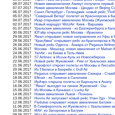
08.07.2017
Новая авиакомпания Азимут получила первый
07.07.2017
Новая авиалиния Москва - Циндао от Beijing Capi
06.07.2017
Санкт-Петербург - Геленджик: новый рейс "По
05.07.2017
"Северный Ветер" полетит из Красноярска в Ба
04.07.2017
Икар открывает авиалинию Москва (Жуковский)
02.07.2017
Новый маршрут WizzAir: Киев - Варшава
01.07.2017
Уральские авиалинии - из Екатеринбурга в Кал
30.06.2017
ЮТэйр открыла рейс Москва - Ираклион
29.06.2017
Ямал открывает новое направление из Уфы в 
28.06.2017
"КрасАвиа" открывает рейс из Красноярска в Я
26.06.2017
Новый рейс Одесса - Анкара от Pegasus Airline
25.06.2017
Москва - Мешхед: новая авиалиния от Mahan A
24.06.2017
YanAir - из Киева в Тель-Авив
23.06.2017
S7 Airlines: в Иссык-Куль из Новосибирска
22.06.2017
Новый рейс Жуковский - Рим от Уральских ави
21.06.2017
Аэрофлот откроет полеты из Москвы в Лиссаб
20.06.2017
Из Тбилиси в Бахрейн с Gulf Air
19.06.2017
Pegasus открывает авиалинию Самара - Стам
18.06.2017
Ellinair - из Тюмени в Салоники
17.06.2017
ИрАэро открыла полеты из Барнаула в Анапу
16.06.2017
"Ямал" выходит на линию Жуковский - Ош
15.06.2017
Из Москвы в Куньмин с Lucky Air
14.06.2017
Новая авиалиния Львов - Познань
13.06.2017
Hunnu Air запускает новый рейс Улан-Удэ - Ул
12.06.2017
Flydubai открывает новую авиалинию Батуми -
11.06.2017
В Симферополь из Жуковского с Уральскими 
10.06.2017
МАУ: из Запорожья в Батуми
09.06.2017
Wizz Air открывает новую авиалинию Кутаиси -