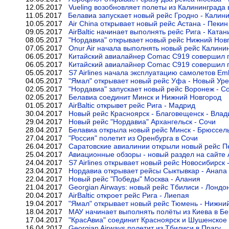
12.05.2017
Vueling возобновляет полеты из Калининграда
11.05.2017
Белавиа запускает новый рейс Гродно - Калин
10.05.2017
Air China открывает новый рейс Астана - Пекин
09.05.2017
AirBaltic начинает выполнять рейс Рига - Катан
08.05.2017
"Нордавиа" открывает новый рейс Нижний Новг
07.05.2017
Onur Air начала выполнять новый рейс Калинин
06.05.2017
Китайский авиалайнер Comac C919 совершил 
06.05.2017
Китайский авиалайнер Comac C919 совершил 
05.05.2017
S7 Airlines начала эксплуатацию самолетов Em
04.05.2017
"Ямал" открывает новый рейс Уфа - Новый Уре
02.05.2017
"Нордавиа" запускает новый рейс Воронеж - С
02.05.2017
Белавиа соединит Минск и Нижний Новгород
01.05.2017
AirBaltic открывет рейс Рига - Мадрид
30.04.2017
Новый рейс Красноярск - Благовещенск - Влад
29.04.2017
Новый рейс "Нордавиа" Архангельск - Сочи
28.04.2017
Белавиа открыла новый рейс Минск - Брюссел
27.04.2017
"Россия" полетит из Оренбурга в Сочи
26.04.2017
Саратовские авиалинии открыли новый рейс 
25.04.2017
Авиационные обзоры - новый раздел на сайте Ai
24.04.2017
S7 Airlines открывает новый рейс Новосибирск 
23.04.2017
Нордавиа открывает рейсы Сыктывкар - Анапа
22.04.2017
Новый рейс "Победы" Москва - Алания
21.04.2017
Georgian Airways: новый рейс Тбилиси - Лондо
20.04.2017
AirBaltic откроет рейс Рига - Лиепая
19.04.2017
"Ямал" открывает новый рейс Тюмень - Нижни
18.04.2017
МАУ начинает выполнять полёты из Киева в Б
17.04.2017
"КрасАвиа" соединит Красноярск и Шушенское
16.04.2017
Georgian Airways полетит из Тбилиси в Прагу