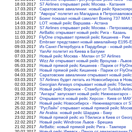
18.03.2017
S7 Airlines открывает рейс Москва - Катания
17.03.2017
Саратовские авиалинии: новый рейс Краснояр
16.03.2017
"Аврора" полетит из Магадана в Петропавловс
15.03.2017
Боинг показал новый самолет Boeing 737 MAX 
14.03.2017
LOT: новый рейс Варшава - Астана
13.03.2017
S7 Airlines открывает рейс Москва - Петрозавод
12.03.2017
AirBaltic открывает новый рейс Рига - Казань
11.03.2017
FlyOne открывает прямой рейс Кишинев - Рим
10.03.2017
Embraer представил новый авиалайнер E195-
09.03.2017
Из Санкт-Петербурга в Пардубице - новый рей
08.03.2017
YanAir полетит из Киева в Батуми
07.03.2017
Новый рейс Москва - Милан от S7 Airlines
06.03.2017
Wizz Air открывает новый рейс Вроцлав - Львов
05.03.2017
Новый прямой рейс Кишинев - Париж от FlyOn
05.03.2017
Новый прямой рейс Кишинев - Париж от FlyOn
04.03.2017
Саратовские авиалинии открывают новый рейс 
03.03.2017
S7 Airlines будет летать из Новосибирска в Но
02.03.2017
Georgian Airways открывает новый рейс Тбилис
01.03.2017
Новый рейс Воронеж - Стамбул от Turkish Airlin
28.02.2017
"Ангара" запускает новый рейс Нижнеангарск -
27.02.2017
Открывается новый рейс Херсон - Киев от МАУ
26.02.2017
Новый рейс Новосибирск - Нижневартовск от S7 
25.02.2017
"РусЛайн" открывает новый прямой рейс Москв
24.02.2017
Air Arabia: новый рейс Шарджа - Баку
23.02.2017
Новый прямой рейс из Тбилиси в Киев от Georg
22.02.2017
Новый рейс Windrose Львов - Брешиа
21.02.2017
AirBaltic: новый прямой рейс Рига - Тампере
20.02.2017
Новый рейс Ижевск - Пенза от авиакомпании D