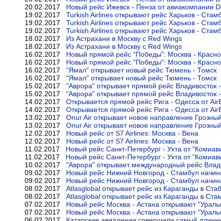
20.02.2017
Новый рейс Ижевск - Пенза от авиакомпании D
19.02.2017
Turkish Airlines открывают рейс Харьков - Стам
19.02.2017
Turkish Airlines открывают рейс Харьков - Стам
19.02.2017
Turkish Airlines открывают рейс Харьков - Стам
18.02.2017
Из Астрахани в Москву с Red Wings
18.02.2017
Из Астрахани в Москву с Red Wings
16.02.2017
Новый прямой рейс "Победы": Москва - Красно
16.02.2017
Новый прямой рейс "Победы": Москва - Красно
16.02.2017
"Ямал" открывает новый рейс Тюмень - Томск
16.02.2017
"Ямал" открывает новый рейс Тюмень - Томск
15.02.2017
"Аврора" открывает прямой рейс Владивосток 
15.02.2017
"Аврора" открывает прямой рейс Владивосток 
14.02.2017
Открывается прямой рейс Рига - Одесса от AirB
14.02.2017
Открывается прямой рейс Рига - Одесса от AirB
13.02.2017
Onur Air открывает новое направление Грозны
13.02.2017
Onur Air открывает новое направление Грозны
12.02.2017
Новый рейс от S7 Airlines: Москва - Вена
12.02.2017
Новый рейс от S7 Airlines: Москва - Вена
11.02.2017
Новый рейс Санкт-Петербург - Ухта от "Комиав
11.02.2017
Новый рейс Санкт-Петербург - Ухта от "Комиав
10.02.2017
"Аврора" открывает международный рейс Влади
09.02.2017
Новый рейс Нижний Новгород - Стамбул начина
09.02.2017
Новый рейс Нижний Новгород - Стамбул начина
08.02.2017
Atlasglobal открывает рейс из Караганды в Ста
08.02.2017
Atlasglobal открывает рейс из Караганды в Ста
07.02.2017
Новый рейс Москва - Астана открывают "Ураль
07.02.2017
Новый рейс Москва - Астана открывают "Ураль
06.02.2017
Катарские авиалинии совершили самый длинн