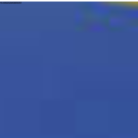
!!0.60620284080505!!