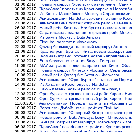
31.08.2017
Новый маршрут "Уральских авиалиний": Санкт-
30.08.2017
"КрасАвиа" полетит из Красноярска в Новосиб
29.08.2017
Из Ханты-Мансийска в Москву с Саратовскими
28.08.2017
Авиакомпании Nordstar выходит на линию Крас
27.08.2017
Авиакомпания WizzAir открыла рейс из Киева 
26.08.2017
Новый рейс Казань - Ноябрьск от авиакомпан
25.08.2017
Саратовские авиалинии открывают рейс Москв
24.08.2017
Из Баку в Москву с Buta Airways
23.08.2017
Flydubai полетит в Махачкалу
22.08.2017
Qazaq Air выходит на новый маршрут Астана –
21.08.2017
Красноярск - Братск - Чита: новый маршрут ав
20.08.2017
"Комиавиатранс" открыла новое направление 
19.08.2017
Buta Airways полетит из Баку в Тегеран
18.08.2017
МАУ запускает новое направление Киев - Эйла
17.08.2017
Новый маршрут Липецк - Москва от Саратовск
16.08.2017
Новый рейс Qazaq Air: Астана - Жезказган
15.08.2017
Авиакомпания "Оренбуржье" полетит из Перми
14.08.2017
Из Хатанги в Красноярск с Nordstar
13.08.2017
Баку - Казань: новый рейс от Buta Airways
12.08.2017
Оренбуржье открывает новый рейс Киров - Ни
12.08.2017
Оренбуржье открывает новый рейс Киров - Ни
11.08.2017
Авиакомпания "Победа" полетит из Москвы в 
10.08.2017
Воронеж - Дубай: новый рейс от Flydubai
09.08.2017
Авиакомпания "Северный Ветер" открывает ре
08.08.2017
Новый рейс от Buta Airways: Баку - Минераль
07.08.2017
"Ангара" открывает маршрут Новосибирск - Ко
06.08.2017
"КрасАвиа" возобновляет рейс из Красноярска
05.08.2017
Баку - Анталья: новый рейс от Buta Airways