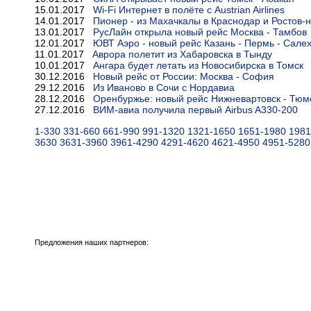
15.01.2017
Wi-Fi Интернет в полёте с Austrian Airlines
14.01.2017
Пионер - из Махачкалы в Краснодар и Ростов-
13.01.2017
РусЛайн открыла новый рейс Москва - Тамбов
12.01.2017
ЮВТ Аэро - новый рейс Казань - Пермь - Сале
11.01.2017
Аврора полетит из Хабаровска в Тынду
10.01.2017
Ангара будет летать из Новосибирска в Томск
30.12.2016
Новый рейс от России: Москва - София
29.12.2016
Из Иваново в Сочи с Нордавиа
28.12.2016
Оренбуржье: новый рейс Нижневартовск - Тюме
27.12.2016
ВИМ-авиа получила первый Airbus A330-200
1-330
331-660
661-990
991-1320
1321-1650
1651-1980
1981
3630
3631-3960
3961-4290
4291-4620
4621-4950
4951-5280
Предложения наших партнеров: