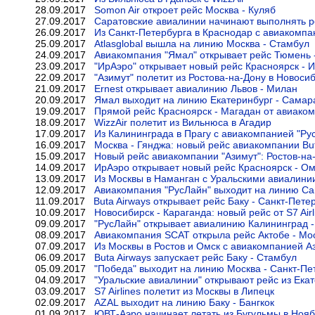
28.09.2017
Somon Air откроет рейс Москва - Куляб
27.09.2017
Саратовские авиалинии начинают выполнять ре
26.09.2017
Из Санкт-Петербурга в Краснодар с авиакомпа
25.09.2017
Atlasglobal вышла на линию Москва - Стамбул
24.09.2017
Авиакомпания "Ямал" открывает рейс Тюмень -
23.09.2017
"ИрАэро" открывает новый рейс Красноярск - И
22.09.2017
"Азимут" полетит из Ростова-на-Дону в Новоси
21.09.2017
Ernest открывает авиалинию Львов - Милан
20.09.2017
Ямал выходит на линию Екатеринбург - Самар
19.09.2017
Прямой рейс Красноярск - Магадан от авиако
18.09.2017
WizzAir полетит из Вильнюса в Агадир
17.09.2017
Из Калининграда в Прагу с авиакомпанией "Ру
16.09.2017
Москва - Гянджа: новый рейс авиакомпании But
15.09.2017
Новый рейс авиакомпании "Азимут": Ростов-на
14.09.2017
ИрАэро открывает новый рейс Красноярск - Ом
13.09.2017
Из Москвы в Наманган с Уральскими авиалин
12.09.2017
Авиакомпания "РусЛайн" выходит на линию Са
11.09.2017
Buta Airways открывает рейс Баку - Санкт-Пете
10.09.2017
Новосибирск - Караганда: новый рейс от S7 Airl
09.09.2017
"РусЛайн" открывает авиалинию Калининград 
08.09.2017
Авиакомпания SCAT открыла рейс Актобе - Мо
07.09.2017
Из Москвы в Ростов и Омск с авиакомпанией А
06.09.2017
Buta Airways запускает рейс Баку - Стамбул
05.09.2017
"Победа" выходит на линию Москва - Санкт-Пе
04.09.2017
"Уральские авиалинии" открывают рейс из Ека
03.09.2017
S7 Airlines полетит из Москвы в Липецк
02.09.2017
AZAL выходит на линию Баку - Бангкок
01.09.2017
ЮВТ-Аэро начинает летать из Бугульмы в Нояб