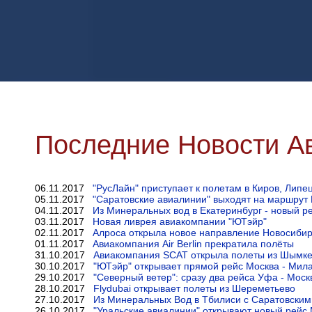
Последние Новости А
06.11.2017
"РусЛайн" приступает к полетам в Киров, Липе
05.11.2017
"Саратовские авиалинии" выходят на маршрут
04.11.2017
Из Минеральных вод в Екатеринбург - новый р
03.11.2017
Новая ливрея авиакомпании "ЮТэйр"
02.11.2017
Алроса открыла новое направление Новосибир
01.11.2017
Авиакомпания Air Berlin прекратила полёты
31.10.2017
Авиакомпания SCAT открыла полеты из Шымке
30.10.2017
"ЮТэйр" открывает прямой рейс Москва - Мил
29.10.2017
"Северный ветер": сразу два рейса Уфа - Моск
28.10.2017
Flydubai открывает полеты из Шереметьево
27.10.2017
Из Минеральных Вод в Тбилиси с Саратовски
26.10.2017
"Уральские авиалинии" открывают новый рейс 