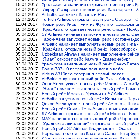
15.04.2017
Уральские авиалинии открывают новый рейс Кр
14.04.2017
"Аврора" открывает новый рейс Кавалерово - 
13.04.2017
AirBaltic соединит Казань и Ригу
12.04.2017
Turkish Airlines открыла новый рейс Самара - 
11.04.2017
Новый рейс Киев - Рим из Жулян от авиакомпани
10.04.2017
"КрасАвиа" открывает новый рейс Омск - Нояб
09.04.2017
S7 Airlines начинает выполнять новый рейс Са
08.04.2017
Тарон-Авиа запускает новый рейс Ростов-на-Д
07.04.2017
AirBaltic начинает выполнять новый рейс Рига 
06.04.2017
"КрасАвиа" открыла новый рейс Новосибирск -
05.04.2017
Uzbekistan Airways начинает выполнение рейса
04.04.2017
"Ямал" откроет рейс Калуга - Екатеринбург
03.04.2017
Уральские авиалинии: новый рейс Санкт-Петер
02.04.2017
Боинг-787-10 впервые поднялся в небо
01.04.2017
Airbus A319neo совершил первый полет
31.03.2017
AirBaltic открывает новый рейс Рига - Абердин
30.03.2017
Onur Air запускает новый рейс Москва - Стамб
29.03.2017
"Ямал" начинает выполнять новый рейс Тюмен
28.03.2017
Новый рейс Москва - Урумчи от S7 Airlines
27.03.2017
AirBaltic запустила новый рейс Вильнюс - Пари
26.03.2017
Qazaq Air запускает новый рейс Астана - Шымк
25.03.2017
Новый рейс Сочи - Тель-Авив от авиакомпании
24.03.2017
S7 Airlines открывает новый рейс Москва - Кос
23.03.2017
МАУ начинает выполнять новый рейс Черновц
22.03.2017
"Уральские авиалинии" открывают новый рейс 
21.03.2017
Новый рейс S7 Airlines Владивосток - Осака
20.03.2017
Нордавиа полетит из Казани в Санкт-Петербур
19.03.2017
Windrose открывает регулярный рейс Киев - Л