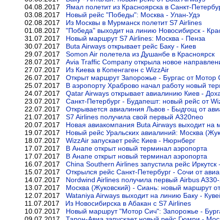
04.08.2017
Ямал полетит из Красноярска в Санкт-Петербу
03.08.2017
Новый рейс "Победы": Москва - Улан-Удэ
02.08.2017
Из Москвы в Мурманск полетит S7 Airlines
01.08.2017
"Победа" выходит на линию Новосибирск - Кра
31.07.2017
Новый маршрут S7 Airlines: Москва - Пенза
30.07.2017
Buta Airways открывает рейс Баку - Киев
29.07.2017
Somon Air полетела из Душанбе в Красноярск
28.07.2017
Avia Traffic Company открыла новое направлен
27.07.2017
Из Киева в Копенгаген с WizzAir
26.07.2017
Открыт маршрут Запорожье - Бургас от Мотор 
25.07.2017
В аэропорту Храброво начал работу новый те
24.07.2017
Qatar Airways открывает авиалинию Киев - Дох
23.07.2017
Санкт-Петербург - Будапешт: новый рейс от Wi
22.07.2017
Открывается авиалиния Львов - Быдгощ от ав
21.07.2017
S7 Airlines получила свой первый A320neo
20.07.2017
Новая авиакомпания Buta Airways выходит на 
19.07.2017
Новый рейс Уральских авиалиний: Москва (Жук
18.07.2017
WizzAir запускает рейс Киев - Нюрнберг
17.07.2017
В Анапе открыт новый терминал аэропорта
17.07.2017
В Анапе открыт новый терминал аэропорта
16.07.2017
China Southern Airlines запустила рейс Иркутск
15.07.2017
Открылся рейс Санкт-Петербург - Сочи от ави
14.07.2017
Nordwind Airlines получила первый Airbus A330
13.07.2017
Москва (Жуковский) - Сиань: новый маршрут о
12.07.2017
Wataniya Airways выходит на линию Баку - Куве
11.07.2017
Из Новосибирска в Абакан с S7 Airlines
10.07.2017
Новый маршрут "Мотор Сич": Запорожье - Бург
09.07.2017
Тарон-Авиа запускает новый рейс Гюмри - Мос