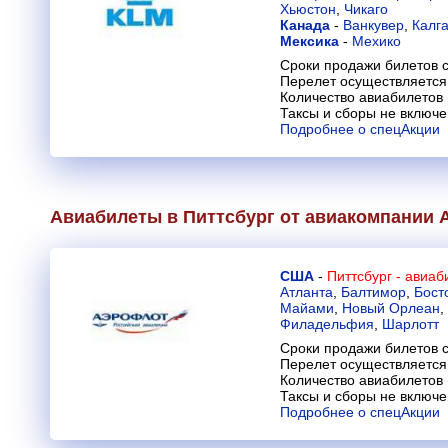
Хьюстон
,
Чикаго
Канада
-
Ванкувер
,
Калг
Мексика
-
Мехико
Сроки продажи билетов с
Перелет осуществляется 
Количество авиабилетов
Таксы и сборы не включ
Подробнее о спецАкции
Авиабилеты в Питтсбург от авиакомпании
США
-
Питтсбург - авиа
Атланта
,
Балтимор
,
Бост
Майами
,
Новый Орлеан
,
Филадельфия
,
Шарлотт
Сроки продажи билетов с
Перелет осуществляется 
Количество авиабилетов
Таксы и сборы не включ
Подробнее о спецАкции