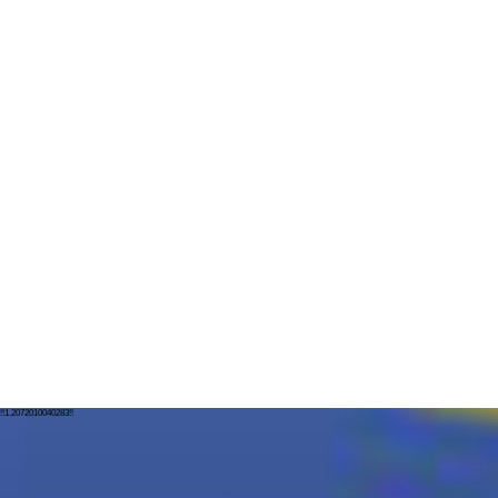
!!1.2072010040283!!