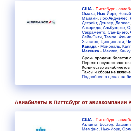
США
-
Питтсбург - авиа
Омаха
,
Нью-Йорк
,
Новый
Майами
,
Лос-Анджелес
,
Детройт
,
Денвер
,
Даллас
Анкоридж
,
Альбукерке
,
О
Сакраменто
,
Сан-Диего
,
Лейк-Сити
,
Тампа
,
Финик
Хьюстон
,
Цинциннати
,
Чи
Канада
-
Монреаль
,
Кал
Мексика
-
Мехико
,
Канку
Сроки продажи билетов с
Перелет осуществляется 
Количество авиабилетов
Таксы и сборы не включ
Подробнее о ценах на б
Авиабилеты в Питтсбург от авиакомпании
США
-
Питтсбург - авиа
Атланта
,
Бостон
,
Вашинг
Мемфис
,
Нью-Йорк
,
Орл