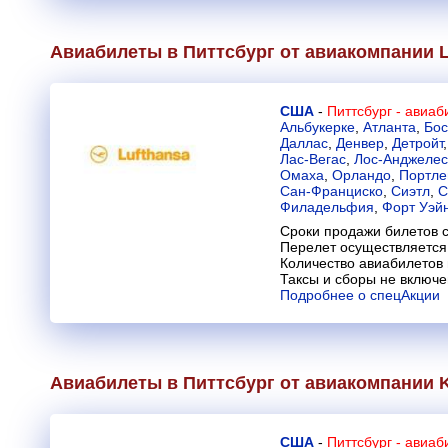
Авиабилеты в Питтсбург от авиакомпании
США
-
Питтсбург - авиа
Альбукерке
,
Атланта
,
Бос
Даллас
,
Денвер
,
Детройт
Лас-Вегас
,
Лос-Анджелес
Омаха
,
Орландо
,
Портле
Сан-Франциско
,
Сиэтл
,
С
Филадельфия
,
Форт Уэй
Сроки продажи билетов с
Перелет осуществляется 
Количество авиабилетов
Таксы и сборы не включ
Подробнее о спецАкции
Авиабилеты в Питтсбург от авиакомпании
США
-
Питтсбург - авиа