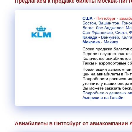
Предлагаем к продаже билеты Москва-Питт
США
-
Питтсбург - авиа
Бостон
,
Вашингтон
,
Гоно
Вегас
,
Лос-Анджелес
,
Ма
Сан-Франциско
,
Сиэтл
,
Ф
Канада
-
Ванкувер
,
Калг
Мексика
-
Мехико
Сроки продажи билетов с
Перелет осуществляется 
Количество авиабилетов
Таксы и аэропортовые с
Новая акция авиакомпан
цен на авиабилеты в Питт
Подробности расписания
уточните у наших операт
Вы можете заказать бесп
Подробнее о дешевых ав
Америки и на Гавайи
Авиабилеты в Питтсбург от авиакомпании
A