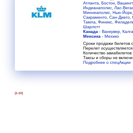
Атланта
,
Бостон
,
Вашинг
Индианаполис
,
Лас-Вега
Миннеаполис
,
Нью-Йорк
Сакраменто
,
Сан-Диего
,
Тампа
,
Финикс
,
Филадел
Шарлотт
Канада
-
Ванкувер
,
Калг
Мексика
-
Мехико
Сроки продажи билетов с
Перелет осуществляется 
Количество авиабилетов
Таксы и сборы не включ
Подробнее о спецАкции
[1-10]