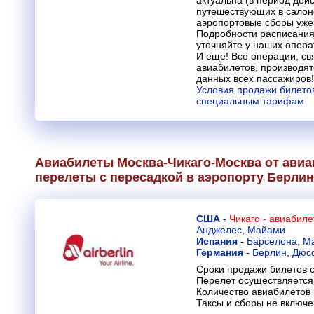
путешествующих в салон
аэропортовые сборы уже
Подробности расписания
уточняйте у наших опера
И еще! Все операции, св
авиабилетов, производят
данных всех пассажиров!
Условия продажи билетов
специальным тарифам
Авиабилеты Москва-Чикаго-Москва от ави
перелеты с пересадкой в аэропорту Берли
США
-
Чикаго - авиабил
Анджелес
,
Майами
Испания
-
Барселона
,
М
Германия
-
Берлин
,
Дюс
Сроки продажи билетов с
Перелет осуществляется 
Количество авиабилетов
Таксы и сборы не включ