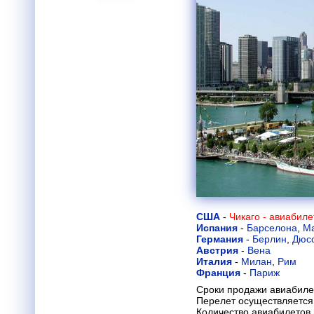
США
-
Чикаго - авиабил
Испания
-
Барселона
,
М
Германия
-
Берлин
,
Дюс
Австрия
-
Вена
Италия
-
Милан
,
Рим
Франция
-
Париж
Сроки продажи авиабиле
Перелет осуществляется 
Количество авиабилетов