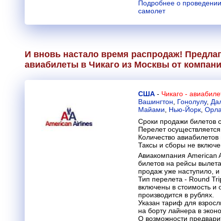
Подробнее о проведении
самолет
И вновь настало время распродаж! Предлаг
авиабилеты в Чикаго из Москвы от компан
США
-
Чикаго - авиабил
Вашингтон
,
Гонолулу
,
Да
Майами
,
Нью-Йорк
,
Орл
Сроки продажи билетов с
Перелет осуществляется 
Количество авиабилетов
Таксы и сборы не включ
Авиакомпания American A
билетов на рейсы вылет
продаж уже наступило, и
Тип перелета - Round Tri
включены в стоимость и 
производится в рублях.
Указан тариф для взрос
на борту лайнера в эконо
О возможности предвари