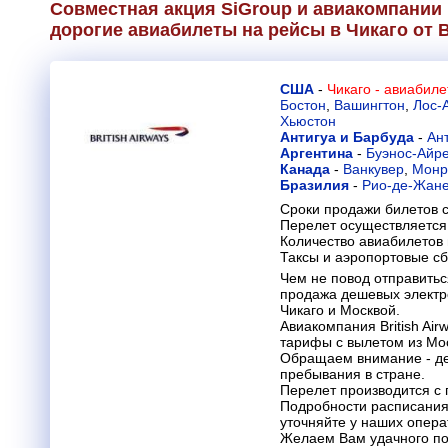
Совместная акция SiGroup и авиакомпании 
дорогие авиабилеты на рейсы в Чикаго от
B
США
-
Чикаго - авиабил
Бостон
,
Вашингтон
,
Лос-
Хьюстон
Антигуа и Барбуда
-
Ан
Аргентина
-
Буэнос-Айр
Канада
-
Ванкувер
,
Монр
Бразилия
-
Рио-де-Жан
Сроки продажи билетов с
Перелет осуществляется 
Количество авиабилетов
Таксы и аэропортовые с
Чем не повод отправитьс
продажа дешевых электр
Чикаго и Москвой.
Авиакомпания British Ai
тарифы с вылетом из Мос
Обращаем внимание - де
пребывания в стране.
Перелет производится с 
Подробности расписания
уточняйте у наших опера
Желаем Вам удачного по