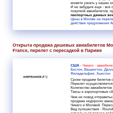
можете узнать у наших о
И не забудьте еще - все
покупкой авиабилетов, п
паспортных данных вс
Цены в Москве на перел
действия предложения Am
Открыта продажа дешевых авиабилетов Мо
France
, перелет с пересадкой в Париже
США
-
Чикаго - авиабил
Бостон
,
Вашингтон
,
Далл
Филадельфия
,
Хьюстон
Сроки продажи билетов с
Перелет осуществляется 
Количество авиабилетов
Таксы и аэропортовые с
Чем не повод отправитьс
продажа недорогих авиа
Чикаго и Москвой. Перес
Вид путешествия - Round 
актуальна (в период дей