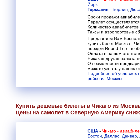
Йорк
Германия
-
Берлин
,
Дюс
Сроки продажи авиабилет
Перелет осуществляется 
Количество авиабилетов
Таксы и аэропортовые с
Предлагаем Вам Восполь
купить билет Москва - Ч
поездки Round Trip - в о
Оплата в нашем агентств
Никакая другая валюта н
О возможности предвари
можете узнать у наших о
Подробнее об условиях 
рейсе из Москвы.
Купить дешевые билеты в Чикаго из Москв
Цены на самолет в Северную Америку сни
США
-
Чикаго - авиабил
Бостон
,
Даллас
,
Денвер
,