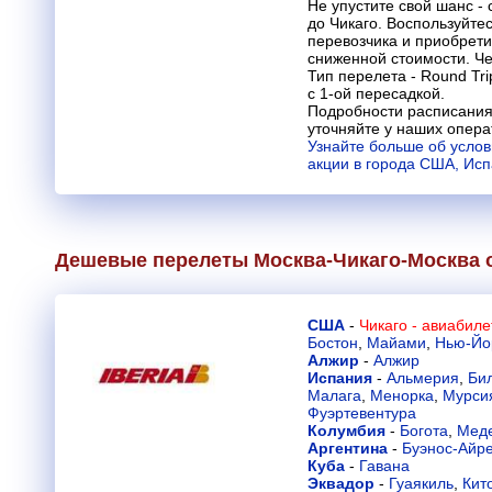
Не упустите свой шанс -
до Чикаго. Воспользуйт
перевозчика и приобрети
сниженной стоимости. Че
Тип перелета - Round Tri
с 1-ой пересадкой.
Подробности расписания
уточняйте у наших опера
Узнайте больше об усло
акции в города США, Ис
Дешевые перелеты Москва-Чикаго-Москва 
США
-
Чикаго - авиабил
Бостон
,
Майами
,
Нью-Йо
Алжир
-
Алжир
Испания
-
Альмерия
,
Би
Малага
,
Менорка
,
Мурси
Фуэртевентура
Колумбия
-
Богота
,
Мед
Аргентина
-
Буэнос-Айр
Куба
-
Гавана
Эквадор
-
Гуаякиль
,
Кит