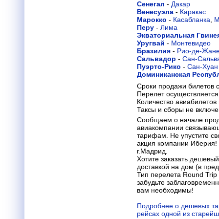
Сенегал
-
Дакар
Венесуэла
-
Каракас
Марокко
-
Касабланка
,
М
Перу
-
Лима
Экваториальная Гвине
Уругвай
-
Монтевидео
Бразилия
-
Рио-де-Жан
Сальвадор
-
Сан-Сальв
Пуэрто-Рико
-
Сан-Хуан
Доминиканская Респуб
Сроки продажи билетов с
Перелет осуществляется 
Количество авиабилетов
Таксы и сборы не включ
Сообщаем о начале прод
авиакомпании связывающ
тарифам. Не упустите св
акция компании Иберия! 
г.Мадрид.
Хотите заказать дешевый
доставкой на дом (в пре
Тип перелета Round Trip 
забудьте заблаговремен
вам необходимы!
Подробнее о дешевых та
рейсах одной из старей