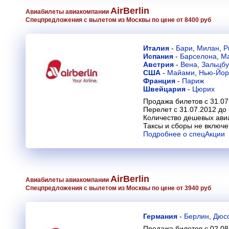
AirBerlin
Авиабилеты авиакомпании
Спецпредложения с вылетом из Москвы по цене от 8400 руб
Италия
-
Бари
,
Милан
,
Р
Испания
-
Барселона
,
М
Австрия
-
Вена
,
Зальцбу
США
-
Майами
,
Нью-Йор
Франция
-
Париж
Швейцария
-
Цюрих
Продажа билетов с 31.07
Перелет с 31.07.2012 до
Количество дешевых ави
Таксы и сборы не включ
Подробнее о спецАкции
AirBerlin
Авиабилеты авиакомпании
Спецпредложения с вылетом из Москвы по цене от 3940 руб
Германия
-
Берлин
,
Дюс
Продажа билетов с 02.08