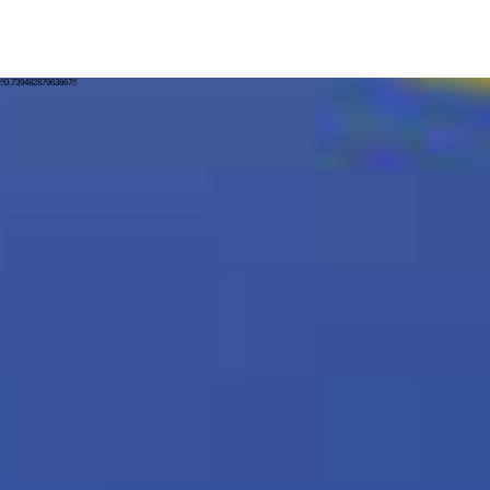
!!0.73948287963867!!