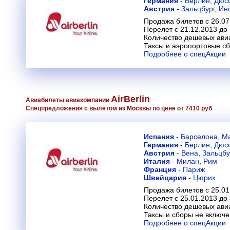
Германия
-
Берлин
,
Дюс
Австрия
-
Зальцбург
,
Ин
Продажа билетов с 26.07
Перелет с 21.12.2013 до
Количество дешевых ави
Таксы и аэропортовые с
Подробнее о спецАкции
AirBerlin
Авиабилеты авиакомпании
Спецпредложения с вылетом из Москвы по цене от 7410 руб
Испания
-
Барселона
,
М
Германия
-
Берлин
,
Дюс
Австрия
-
Вена
,
Зальцбу
Италия
-
Милан
,
Рим
Франция
-
Париж
Швейцария
-
Цюрих
Продажа билетов с 25.01
Перелет с 25.01.2013 до
Количество дешевых ави
Таксы и сборы не включ
Подробнее о спецАкции