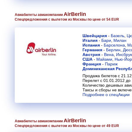
AirBerlin
Авиабилеты авиакомпании
Спецпредложения с вылетом из Москвы по цене от 54 EUR
Швейцария
-
Базель
,
Цю
Италия
-
Бари
,
Милан
Испания
-
Барселона
,
М
Германия
-
Берлин
,
Дюс
Австрия
-
Вена
,
Инсбрук
США
-
Майами
,
Нью-Йор
Франция
-
Париж
Доминиканская Респуб
Продажа билетов с 21.12
Перелет с 01.01.2012 до
Количество дешевых ави
Таксы и сборы не включ
Подробнее о спецАкции
AirBerlin
Авиабилеты авиакомпании
Спецпредложения с вылетом из Москвы по цене от 49 EUR