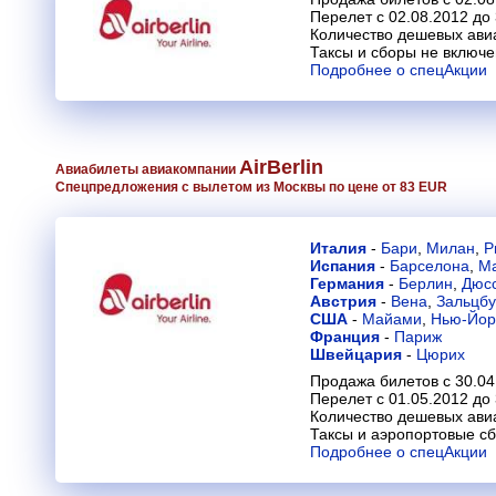
Перелет с 02.08.2012 до
Количество дешевых ави
Таксы и сборы не включ
Подробнее о спецАкции
AirBerlin
Авиабилеты авиакомпании
Спецпредложения с вылетом из Москвы по цене от 83 EUR
Италия
-
Бари
,
Милан
,
Р
Испания
-
Барселона
,
М
Германия
-
Берлин
,
Дюс
Австрия
-
Вена
,
Зальцбу
США
-
Майами
,
Нью-Йор
Франция
-
Париж
Швейцария
-
Цюрих
Продажа билетов с 30.04
Перелет с 01.05.2012 до
Количество дешевых ави
Таксы и аэропортовые с
Подробнее о спецАкции