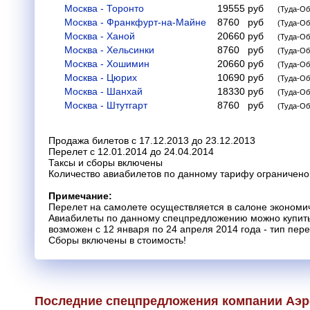
Москва - Торонто
19555
руб
(Туда-Об
Москва - Франкфурт-на-Майне
8760
руб
(Туда-Об
Москва - Ханой
20660
руб
(Туда-Об
Москва - Хельсинки
8760
руб
(Туда-Об
Москва - Хошимин
20660
руб
(Туда-Об
Москва - Цюрих
10690
руб
(Туда-Об
Москва - Шанхай
18330
руб
(Туда-Об
Москва - Штутгарт
8760
руб
(Туда-Об
Продажа билетов с 17.12.2013 до 23.12.2013
Перелет с 12.01.2014 до 24.04.2014
Таксы и сборы включены
Количество авиабилетов по данному тарифу ограничено
Примечание:
Перелет на самолете осуществляется в салоне экономич
Авиабилеты по данному спецпредложению можно купить с
возможен с 12 января по 24 апреля 2014 года - тип пере
Сборы включены в стоимость!
Последние спецпредложения компании Аэ