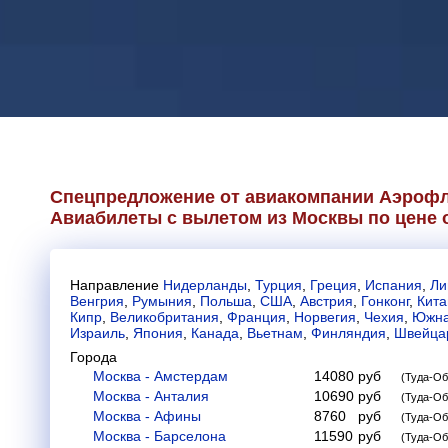
Спецпредложение от авиакомпании
Аэрофл
Авиабилеты с вылетом из Москвы по цене о
Направление
Нидерланды
,
Турция
,
Греция
,
Испания
,
Ли
Венгрия
,
Румыния
,
Польша
,
США
,
Австрия
,
Гонконг
,
Кита
Кипр
,
Великобритания
,
Франция
,
Норвегия
,
Чехия
,
Южна
Израиль
,
Япония
,
Канада
,
Вьетнам
,
Финляндия
,
Швейца
Города
Москва - Амстердам
14080
руб
(Туда-Об
Москва - Анталия
10690
руб
(Туда-Об
Москва - Афины
8760
руб
(Туда-Об
Москва - Барселона
11590
руб
(Туда-Об