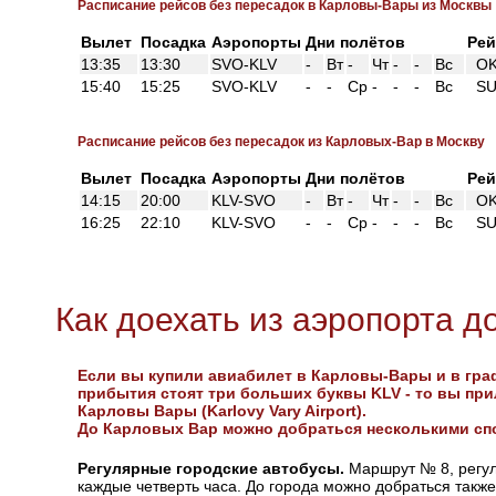
Расписание рейсов без пересадок в Карловы-Вары из Москвы
Вылет
Посадка
Аэропорты
Дни полётов
Ре
13:35
13:30
SVO-KLV
-
Вт
-
Чт
-
-
Вс
OK
15:40
15:25
SVO-KLV
-
-
Ср
-
-
-
Вс
SU
Расписание рейсов без пересадок из Карловых-Вар в Москву
Вылет
Посадка
Аэропорты
Дни полётов
Ре
14:15
20:00
KLV-SVO
-
Вт
-
Чт
-
-
Вс
OK
16:25
22:10
KLV-SVO
-
-
Ср
-
-
-
Вс
SU
Как доехать из аэропорта д
Если вы купили авиабилет в Карловы-Вары и в гра
прибытия стоят три больших буквы KLV - то вы при
Карловы Вары (Karlovy Vary Airport).
До Карловых Вар можно добраться несколькими сп
Регулярные городские автобусы.
Маршрут № 8, регул
каждые четверть часа. До города можно добраться также 