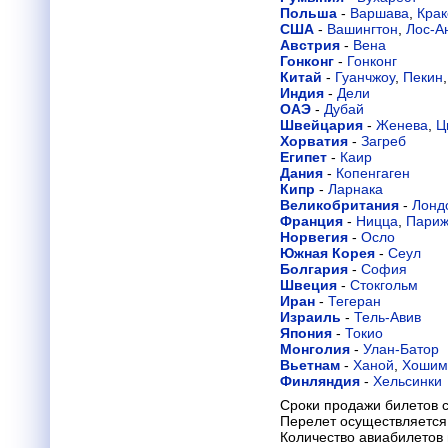
Польша
-
Варшава
,
Крак
США
-
Вашингтон
,
Лос-А
Австрия
-
Вена
Гонконг
-
Гонконг
Китай
-
Гуанчжоу
,
Пекин
Индия
-
Дели
ОАЭ
-
Дубай
Швейцария
-
Женева
,
Ц
Хорватия
-
Загреб
Египет
-
Каир
Дания
-
Копенгаген
Кипр
-
Ларнака
Великобритания
-
Лонд
Франция
-
Ницца
,
Пари
Норвегия
-
Осло
Южная Корея
-
Сеул
Болгария
-
София
Швеция
-
Стокгольм
Иран
-
Тегеран
Израиль
-
Тель-Авив
Япония
-
Токио
Монголия
-
Улан-Батор
Вьетнам
-
Ханой
,
Хошим
Финляндия
-
Хельсинки
Сроки продажи билетов с
Перелет осуществляется 
Количество авиабилетов