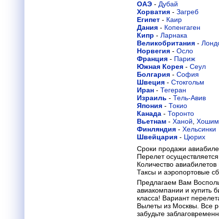
ОАЭ
-
Дубай
Хорватия
-
Загреб
Египет
-
Каир
Дания
-
Копенгаген
Кипр
-
Ларнака
Великобритания
-
Лонд
Норвегия
-
Осло
Франция
-
Париж
Южная Корея
-
Сеул
Болгария
-
София
Швеция
-
Стокгольм
Иран
-
Тегеран
Израиль
-
Тель-Авив
Япония
-
Токио
Канада
-
Торонто
Вьетнам
-
Ханой
,
Хошим
Финляндия
-
Хельсинки
Швейцария
-
Цюрих
Сроки продажи авиабиле
Перелет осуществляется 
Количество авиабилетов
Таксы и аэропортовые с
Предлагаем Вам Воспол
авиакомпании и купить б
класса! Вариант перелета
Вылеты из Москвы. Все р
забудьте заблаговремен