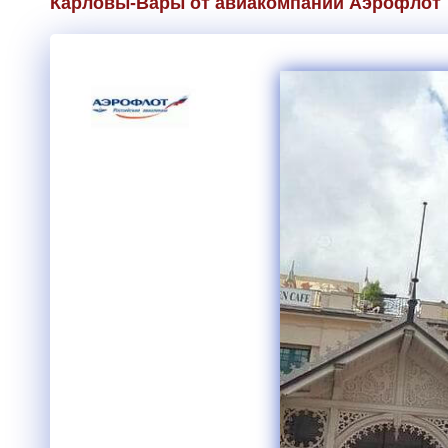
Карловы-Вары от авиакомпании Аэрофлот