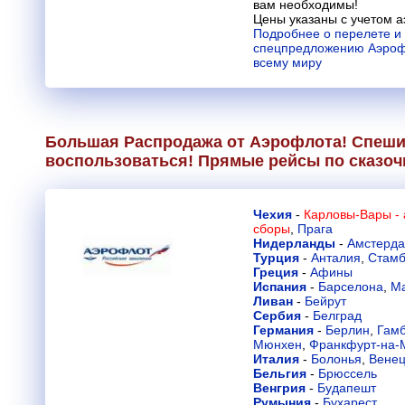
вам необходимы!
Цены указаны с учетом а
Подробнее о перелете и
спецпредложению Аэрофл
всему миру
Большая Распродажа от Аэрофлота! Спешит
воспользоваться! Прямые рейсы по сказочн
Чехия
-
Карловы-Вары -
сборы
,
Прага
Нидерланды
-
Амстерд
Турция
-
Анталия
,
Стамб
Греция
-
Афины
Испания
-
Барселона
,
М
Ливан
-
Бейрут
Сербия
-
Белград
Германия
-
Берлин
,
Гамб
Мюнхен
,
Франкфурт-на-
Италия
-
Болонья
,
Вене
Бельгия
-
Брюссель
Венгрия
-
Будапешт
Румыния
-
Бухарест