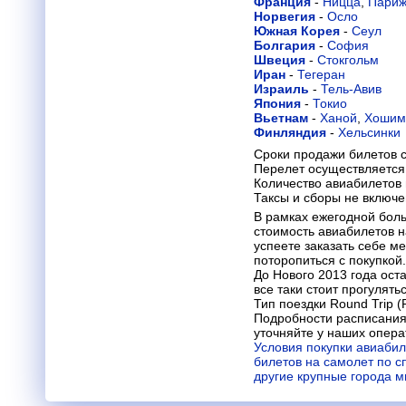
Франция
-
Ницца
,
Пари
Норвегия
-
Осло
Южная Корея
-
Сеул
Болгария
-
София
Швеция
-
Стокгольм
Иран
-
Тегеран
Израиль
-
Тель-Авив
Япония
-
Токио
Вьетнам
-
Ханой
,
Хошим
Финляндия
-
Хельсинки
Сроки продажи билетов с
Перелет осуществляется 
Количество авиабилетов
Таксы и сборы не включ
В рамках ежегодной бол
стоимость авиабилетов 
успеете заказать себе м
поторопиться с покупкой.
До Нового 2013 года ост
все таки стоит прогулят
Тип поездки Round Trip (
Подробности расписания
уточняйте у наших опера
Условия покупки авиабил
билетов на самолет по с
другие крупные города 