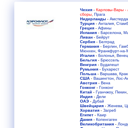
Чехия
-
Карловы-Вары -
сборы
,
Прага
Нидерланды
-
Амстерд
Турция
-
Анталия
,
Стамб
Греция
-
Афины
Испания
-
Барселона
,
М
Ливан
-
Бейрут
Сербия
-
Белград
Германия
-
Берлин
,
Гамб
Мюнхен
,
Франкфурт-на-
Италия
-
Болонья
,
Вене
Бельгия
-
Брюссель
Венгрия
-
Будапешт
Румыния
-
Бухарест
Польша
-
Варшава
,
Крак
США
-
Вашингтон
,
Лос-А
Австрия
-
Вена
Гонконг
-
Гонконг
Китай
-
Гуанчжоу
,
Пекин
Индия
-
Дели
ОАЭ
-
Дубай
Швейцария
-
Женева
,
Ц
Хорватия
-
Загреб
Египет
-
Каир
Дания
-
Копенгаген
Великобритания
-
Лонд