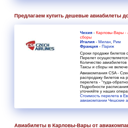
Предлагаем купить дешевые авиабилеты д
Чехия
-
Карловы-Вары -
сборы
Италия
-
Милан
,
Рим
Франция
-
Париж
Сроки продажи билетов с
Перелет осуществляется 
Количество авиабилетов
Таксы и сборы не включ
Авиакомпания CSA - Czec
распродажу билетов на 
перелета - "туда-обратно
Подробности расписания
уточняйте у наших опера
Стоимость перелета в Ев
авиакомпании Чешские 
Авиабилеты в Карловы-Вары от авиакомп