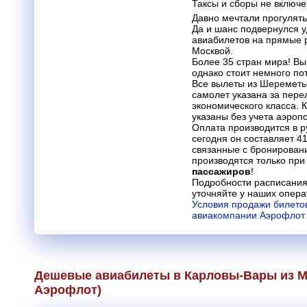
Таксы и сборы не включ
Давно мечтали прогулят
Да и шанс подвернулся 
авиабилетов на прямые
Москвой.
Более 35 стран мира! Вы
однако стоит немного по
Все вылеты из Шереметье
самолет указана за пере
экономического класса. 
указаны без учета аэроп
Оплата производится в р
сегодня он составляет 41
связанные с бронировани
производятся только пр
пассажиров
!
Подробности расписания
уточняйте у наших опера
Условия продажи билетов
авиакомпании Аэрофлот 
Дешевые авиабилеты в Карловы-Вары из М
Аэрофлот
)