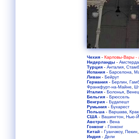
Чехия
-
Карловы-Вары -
Нидерланды
-
Амстерд
Турция
-
Анталия
,
Стамб
Испания
-
Барселона
,
М
Ливан
-
Бейрут
Германия
-
Берлин
,
Гамб
Франкфурт-на-Майне
,
Шт
Италия
-
Болонья
,
Вене
Бельгия
-
Брюссель
Венгрия
-
Будапешт
Румыния
-
Бухарест
Польша
-
Варшава
,
Крак
США
-
Вашингтон
,
Нью-Й
Австрия
-
Вена
Гонконг
-
Гонконг
Китай
-
Гуанчжоу
,
Пекин
Индия
-
Дели