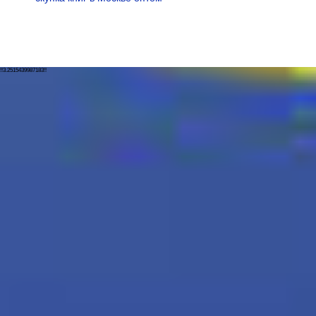
!!3.2515439987183!!