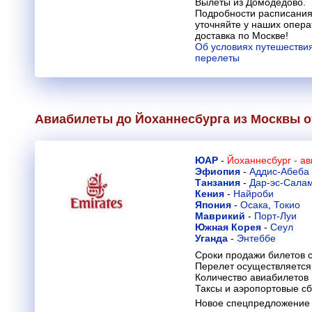
Вылеты из Домодедово.
Подробности расписания
уточняйте у наших опера
доставка по Москве!
Об условиях путешествия
перелеты
Авиабилеты до Йоханнесбурга из Москвы 
ЮАР
-
Йоханнесбург - а
Эфиопия
-
Аддис-Абеба
Танзания
-
Дар-эс-Сала
Кения
-
Найроби
Япония
-
Осака
,
Токио
Маврикий
-
Порт-Луи
Южная Корея
-
Сеул
Уганда
-
Энтеббе
Сроки продажи билетов с
Перелет осуществляется 
Количество авиабилетов
Таксы и аэропортовые с
Новое спецпредложение 