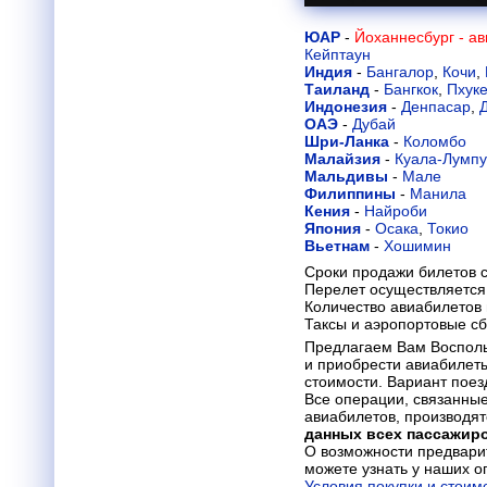
ЮАР
-
Йоханнесбург - а
Кейптаун
Индия
-
Бангалор
,
Кочи
,
Таиланд
-
Бангкок
,
Пхуке
Индонезия
-
Денпасар
,
ОАЭ
-
Дубай
Шри-Ланка
-
Коломбо
Малайзия
-
Куала-Лумп
Мальдивы
-
Мале
Филиппины
-
Манила
Кения
-
Найроби
Япония
-
Осака
,
Токио
Вьетнам
-
Хошимин
Сроки продажи билетов с
Перелет осуществляется 
Количество авиабилетов
Таксы и аэропортовые с
Предлагаем Вам Восполь
и приобрести авиабилет
стоимости. Вариант поезд
Все операции, связанные
авиабилетов, производят
данных всех пассажир
О возможности предвари
можете узнать у наших о
Условия покупки и стоим