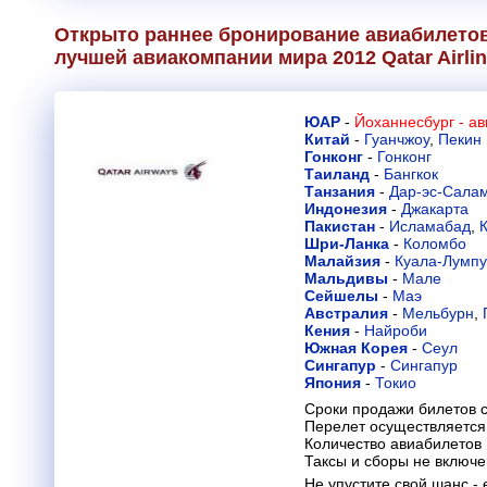
Открыто раннее бронирование авиабилетов
лучшей авиакомпании мира 2012
Qatar Airli
ЮАР
-
Йоханнесбург - а
Китай
-
Гуанчжоу
,
Пекин
Гонконг
-
Гонконг
Таиланд
-
Бангкок
Танзания
-
Дар-эс-Сала
Индонезия
-
Джакарта
Пакистан
-
Исламабад
,
Шри-Ланка
-
Коломбо
Малайзия
-
Куала-Лумп
Мальдивы
-
Мале
Сейшелы
-
Маэ
Австралия
-
Мельбурн
,
Кения
-
Найроби
Южная Корея
-
Сеул
Сингапур
-
Сингапур
Япония
-
Токио
Сроки продажи билетов с
Перелет осуществляется 
Количество авиабилетов
Таксы и сборы не включ
Не упустите свой шанс 