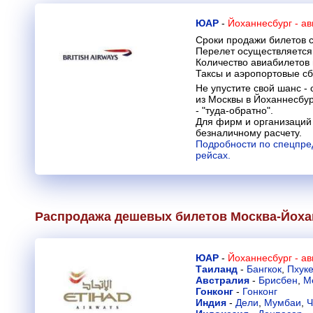
ЮАР
-
Йоханнесбург - а
Сроки продажи билетов с
Перелет осуществляется 
Количество авиабилетов
Таксы и аэропортовые с
Не упустите свой шанс -
из Москвы в Йоханнесбург
- "туда-обратно".
Для фирм и организаций
безналичному расчету.
Подробности по спецпре
рейсах.
Распродажа дешевых билетов Москва-Йоха
ЮАР
-
Йоханнесбург - а
Таиланд
-
Бангкок
,
Пхуке
Австралия
-
Брисбен
,
М
Гонконг
-
Гонконг
Индия
-
Дели
,
Мумбаи
,
Ч