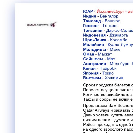
ЮАР
-
Йоханнесбург - а
Индия
-
Бангалор
Таиланд
-
Бангкок
Гонконг
-
Гонконг
Танзания
-
Дар-эс-Сала
Индонезия
-
Джакарта
Шри-Ланка
-
Коломбо
Малайзия
-
Куала-Лумп
Мальдивы
-
Мале
Оман
-
Маскат
Сейшелы
-
Маэ
Австралия
-
Мельбурн
,
Кения
-
Найроби
Япония
-
Токио
Вьетнам
-
Хошимин
Сроки продажи билетов с
Перелет осуществляется 
Количество авиабилетов
Таксы и сборы не включ
Предлагаем Вам Воспол
Qatar Airways и заказать
Давно хотели купить ави
низким ценам - думаем 
Рейсы проходят с одной 
на одного взрослого пасс