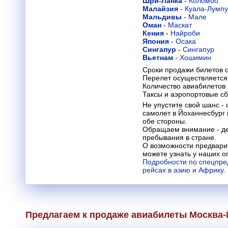
Шри-Ланка
-
Коломбо
Малайзия
-
Куала-Лумп
Мальдивы
-
Мале
Оман
-
Маскат
Кения
-
Найроби
Япония
-
Осака
Сингапур
-
Сингапур
Вьетнам
-
Хошимин
Сроки продажи билетов с
Перелет осуществляется 
Количество авиабилетов
Таксы и аэропортовые с
Не упустите свой шанс -
самолет в Йоханнесбург и
обе стороны.
Обращаем внимание - де
пребывания в стране.
О возможности предвари
можете узнать у наших о
Подробности по спецпре
рейсах в азию и Африку.
Предлагаем к продаже авиабилеты Москва-