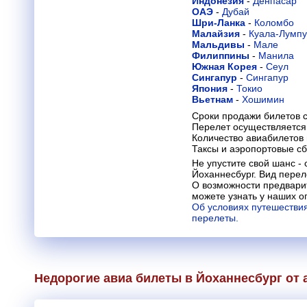
Индонезия
-
Денпасар
ОАЭ
-
Дубай
Шри-Ланка
-
Коломбо
Малайзия
-
Куала-Лумп
Мальдивы
-
Мале
Филиппины
-
Манила
Южная Корея
-
Сеул
Сингапур
-
Сингапур
Япония
-
Токио
Вьетнам
-
Хошимин
Сроки продажи билетов с
Перелет осуществляется 
Количество авиабилетов
Таксы и аэропортовые с
Не упустите свой шанс -
Йоханнесбург. Вид переле
О возможности предвари
можете узнать у наших о
Об условиях путешествия
перелеты.
Недорогие авиа билеты в Йоханнесбург от