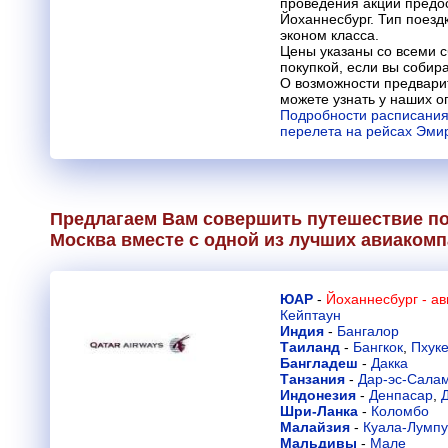
проведения акции предос
Йоханнесбург. Тип поездк
эконом класса.
Цены указаны со всеми с
покупкой, если вы собир
О возможности предвари
можете узнать у наших о
Подробности расписания
перелета на рейсах Эми
Предлагаем Вам совершить путешествие по
Москва вместе с одной из лучших авиакомп
ЮАР
-
Йоханнесбург - а
Кейптаун
Индия
-
Бангалор
Таиланд
-
Бангкок
,
Пхуке
Бангладеш
-
Дакка
Танзания
-
Дар-эс-Сала
Индонезия
-
Денпасар
,
Шри-Ланка
-
Коломбо
Малайзия
-
Куала-Лумп
Мальдивы
-
Мале