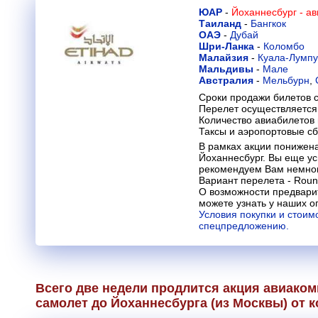
ЮАР
-
Йоханнесбург - а
Таиланд
-
Бангкок
ОАЭ
-
Дубай
Шри-Ланка
-
Коломбо
Малайзия
-
Куала-Лумп
Мальдивы
-
Мале
Австралия
-
Мельбурн
,
Сроки продажи билетов с
Перелет осуществляется 
Количество авиабилетов
Таксы и аэропортовые с
В рамках акции понижена
Йоханнесбург. Вы еще ус
рекомендуем Вам немног
Вариант перелета - Round
О возможности предвари
можете узнать у наших о
Условия покупки и стоим
спецпредложению.
Всего две недели продлится акция авиако
самолет до Йоханнесбурга (из Москвы) от 