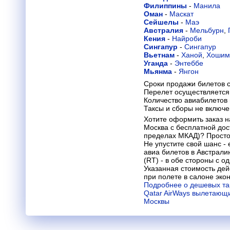
Филиппины
-
Манила
Оман
-
Маскат
Сейшелы
-
Маэ
Австралия
-
Мельбурн
,
Кения
-
Найроби
Сингапур
-
Сингапур
Вьетнам
-
Ханой
,
Хошим
Уганда
-
Энтеббе
Мьянма
-
Янгон
Сроки продажи билетов с
Перелет осуществляется 
Количество авиабилетов
Таксы и сборы не включ
Хотите оформить заказ н
Москва с бесплатной дос
пределах МКАД)? Просто
Не упустите свой шанс -
авиа билетов в Австрали
(RT) - в обе стороны с о
Указанная стоимость дей
при полете в салоне эко
Подробнее о дешевых та
Qatar AirWays вылетающи
Москвы