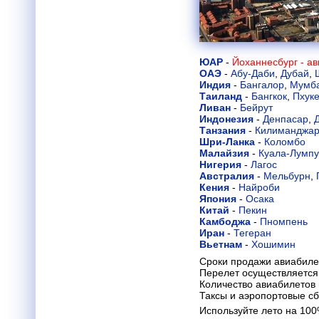
ЮАР
-
Йоханнесбург - а
ОАЭ
-
Абу-Даби
,
Дубай
,
Индия
-
Бангалор
,
Мумб
Таиланд
-
Бангкок
,
Пхуке
Ливан
-
Бейрут
Индонезия
-
Денпасар
,
Танзания
-
Килиманджа
Шри-Ланка
-
Коломбо
Малайзия
-
Куала-Лумп
Нигерия
-
Лагос
Австралия
-
Мельбурн
,
Кения
-
Найроби
Япония
-
Осака
Китай
-
Пекин
Камбоджа
-
Пномпень
Иран
-
Тегеран
Вьетнам
-
Хошимин
Сроки продажи авиабиле
Перелет осуществляется 
Количество авиабилетов
Таксы и аэропортовые с
Используйте лето на 10