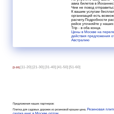
авиа билетов в Йоханнес
Чем не повод отправитьс
К вашим услугам бесплат
организаций есть возмо
расчету.Подробности рас
рейсе уточняйте у наших
Trip - в оба конца.
Цены в Москве на переле
действия предложения от
Австралию
[11-20]
[21-30]
[31-40]
[41-50]
[51-60]
[1-10]
Предложения наших партнеров:
Резиновая плит
Плитка для садовых дорожек из резиновой крошки цена.
скупка книг в Москве оптом