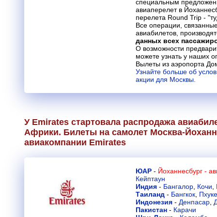
специальным предложен
авиаперелет в Йоханнесб
перелета Round Trip - "т
Все операции, связанные
авиабилетов, производят
данных всех пассажир
О возможности предвари
можете узнать у наших о
Вылеты из аэропорта До
Узнайте больше об усло
акции для Москвы.
У Emirates стартовала распродажа авиабил
Африки. Билеты на самолет Москва-Йоханне
авиакомпании
Emirates
ЮАР
-
Йоханнесбург - а
Кейптаун
Индия
-
Бангалор
,
Кочи
,
Таиланд
-
Бангкок
,
Пхуке
Индонезия
-
Денпасар
,
Пакистан
-
Карачи