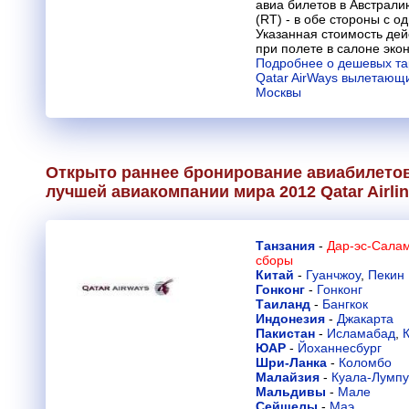
авиа билетов в Австрали
(RT) - в обе стороны с о
Указанная стоимость дей
при полете в салоне эко
Подробнее о дешевых та
Qatar AirWays вылетающи
Москвы
Открыто раннее бронирование авиабилетов
лучшей авиакомпании мира 2012
Qatar Airli
Танзания
-
Дар-эс-Салам
сборы
Китай
-
Гуанчжоу
,
Пекин
Гонконг
-
Гонконг
Таиланд
-
Бангкок
Индонезия
-
Джакарта
Пакистан
-
Исламабад
,
ЮАР
-
Йоханнесбург
Шри-Ланка
-
Коломбо
Малайзия
-
Куала-Лумп
Мальдивы
-
Мале
Сейшелы
-
Маэ