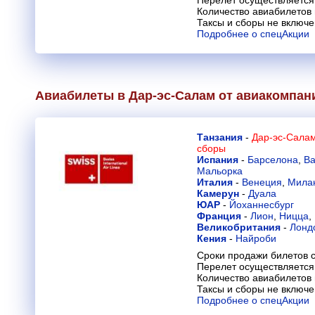
Перелет осуществляется 
Количество авиабилетов
Таксы и сборы не включ
Подробнее о спецАкции
Авиабилеты в Дар-эс-Салам от авиакомпа
Танзания
-
Дар-эс-Салам
сборы
Испания
-
Барселона
,
Ва
Мальорка
Италия
-
Венеция
,
Мила
Камерун
-
Дуала
ЮАР
-
Йоханнесбург
Франция
-
Лион
,
Ницца
,
Великобритания
-
Лонд
Кения
-
Найроби
Сроки продажи билетов с
Перелет осуществляется 
Количество авиабилетов
Таксы и сборы не включ
Подробнее о спецАкции