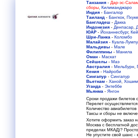
Танзания
-
Дар-эс-Салам
сборы
,
Килиманджаро
Индия
-
Бангалор
Таиланд
-
Бангкок
,
Пхуке
Бангладеш
-
Дакка
Индонезия
-
Денпасар
,
ЮАР
-
Йоханнесбург
,
Кей
Шри-Ланка
-
Коломбо
Малайзия
-
Куала-Лумп
Мальдивы
-
Мале
Филиппины
-
Манила
Оман
-
Маскат
Сейшелы
-
Маэ
Австралия
-
Мельбурн
,
Кения
-
Найроби
Сингапур
-
Сингапур
Вьетнам
-
Ханой
,
Хошим
Уганда
-
Энтеббе
Мьянма
-
Янгон
Сроки продажи билетов с
Перелет осуществляется 
Количество авиабилетов
Таксы и сборы не включ
Хотите оформить заказ н
Москва с бесплатной дос
пределах МКАД)? Просто
Не упустите свой шанс -