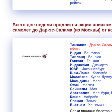
рейсах.
Всего две недели продлится акция авиако
самолет до Дар-эс-Салама (из Москвы) от 
Танзания
-
Дар-эс-Салам
сборы
Индия
-
Бангалор
Таиланд
-
Бангкок
Гонконг
-
Гонконг
Индонезия
-
Джакарта
ЮАР
-
Йоханнесбург
Шри-Ланка
-
Коломбо
Малайзия
-
Куала-Лумп
Мальдивы
-
Мале
Оман
-
Маскат
Сейшелы
-
Маэ
Австралия
-
Мельбурн
,
Кения
-
Найроби
Япония
-
Токио
Вьетнам
-
Хошимин
Сроки продажи билетов с