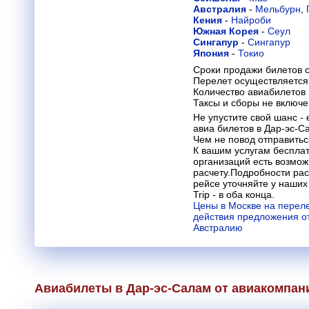
Австралия
-
Мельбурн
,
Кения
-
Найроби
Южная Корея
-
Сеул
Сингапур
-
Сингапур
Япония
-
Токио
Сроки продажи билетов с
Перелет осуществляется 
Количество авиабилетов
Таксы и сборы не включ
Не упустите свой шанс 
авиа билетов в Дар-эс-С
Чем не повод отправитьс
К вашим услугам бесплат
организаций есть возмо
расчету.Подробности рас
рейсе уточняйте у наших
Trip - в оба конца.
Цены в Москве на переле
действия предложения от
Австралию
Авиабилеты в Дар-эс-Салам от авиакомпа