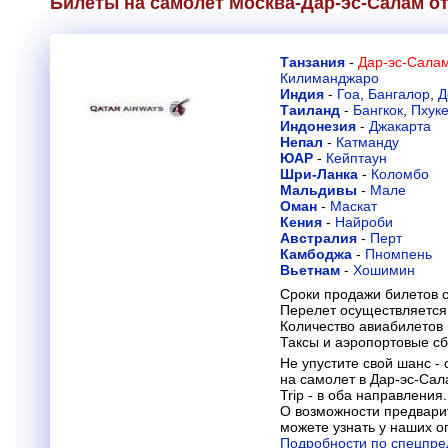
Билеты на самолет Москва-Дар-эс-Салам о
Танзания
-
Дар-эс-Салам
Килиманджаро
Индия
-
Гоа
,
Бангалор
,
Д
Таиланд
-
Бангкок
,
Пхуке
Индонезия
-
Джакарта
Непал
-
Катманду
ЮАР
-
Кейптаун
Шри-Ланка
-
Коломбо
Мальдивы
-
Мале
Оман
-
Маскат
Кения
-
Найроби
Австралия
-
Перт
Камбоджа
-
Пномпень
Вьетнам
-
Хошимин
Сроки продажи билетов с
Перелет осуществляется 
Количество авиабилетов
Таксы и аэропортовые с
Не упустите свой шанс -
на самолет в Дар-эс-Сал
Trip - в оба направления.
О возможности предвари
можете узнать у наших о
Подробности по спецпре