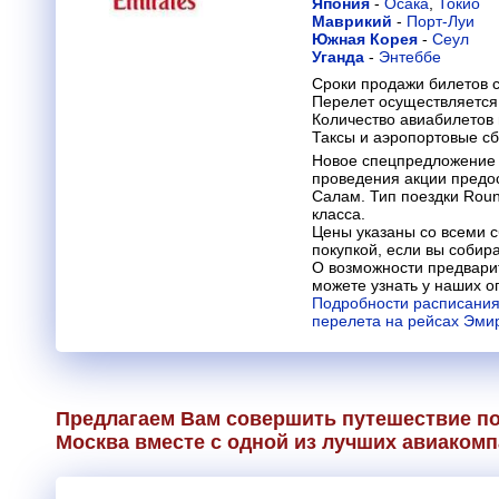
Япония
-
Осака
,
Токио
Маврикий
-
Порт-Луи
Южная Корея
-
Сеул
Уганда
-
Энтеббе
Сроки продажи билетов с
Перелет осуществляется 
Количество авиабилетов
Таксы и аэропортовые с
Новое спецпредложение 
проведения акции предос
Салам. Тип поездки Round
класса.
Цены указаны со всеми с
покупкой, если вы собир
О возможности предвари
можете узнать у наших о
Подробности расписания
перелета на рейсах Эми
Предлагаем Вам совершить путешествие по
Москва вместе с одной из лучших авиакомп