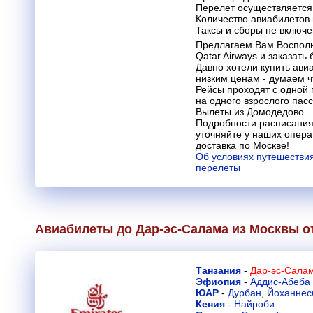
Перелет осуществляется 
Количество авиабилетов
Таксы и сборы не включ
Предлагаем Вам Воспол
Qatar Airways и заказать
Давно хотели купить ави
низким ценам - думаем 
Рейсы проходят с одной 
на одного взрослого пасс
Вылеты из Домодедово.
Подробности расписания
уточняйте у наших опера
доставка по Москве!
Об условиях путешествия
перелеты
Авиабилеты до Дар-эс-Салама из Москвы 
Танзания
-
Дар-эс-Салам
Эфиопия
-
Аддис-Абеба
ЮАР
-
Дурбан
,
Йоханнес
Кения
-
Найроби