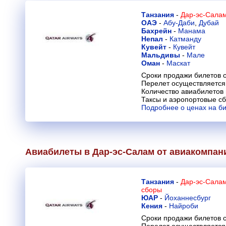
Танзания
-
Дар-эс-Салам
ОАЭ
-
Абу-Даби
,
Дубай
Бахрейн
-
Манама
Непал
-
Катманду
Кувейт
-
Кувейт
Мальдивы
-
Мале
Оман
-
Маскат
Сроки продажи билетов с
Перелет осуществляется 
Количество авиабилетов
Таксы и аэропортовые с
Подробнее о ценах на б
Авиабилеты в Дар-эс-Салам от авиакомпа
Танзания
-
Дар-эс-Салам
сборы
ЮАР
-
Йоханнесбург
Кения
-
Найроби
Сроки продажи билетов с