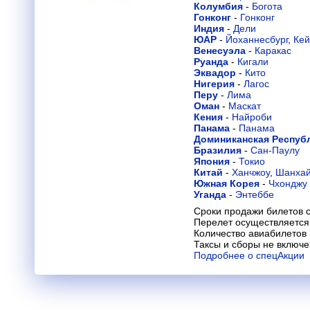
Колумбия
-
Богота
Гонконг
-
Гонконг
Индия
-
Дели
ЮАР
-
Йоханнесбург
,
Кей
Венесуэла
-
Каракас
Руанда
-
Кигали
Эквадор
-
Кито
Нигерия
-
Лагос
Перу
-
Лима
Оман
-
Маскат
Кения
-
Найроби
Панама
-
Панама
Доминиканская Респуб
Бразилия
-
Сан-Паулу
Япония
-
Токио
Китай
-
Ханчжоу
,
Шанха
Южная Корея
-
Чхонджу
Уганда
-
Энтеббе
Сроки продажи билетов с
Перелет осуществляется 
Количество авиабилетов
Таксы и сборы не включ
Подробнее о спецАкции