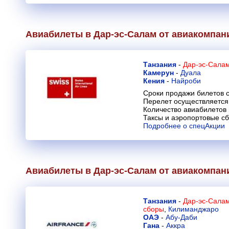
Авиабилеты в Дар-эс-Салам от авиакомпа
Танзания
-
Дар-эс-Салам
Камерун
-
Дуала
Кения
-
Найроби
Сроки продажи билетов с
Перелет осуществляется 
Количество авиабилетов
Таксы и аэропортовые с
Подробнее о спецАкции
Авиабилеты в Дар-эс-Салам от авиакомпа
Танзания
-
Дар-эс-Салам
сборы
,
Килиманджаро
ОАЭ
-
Абу-Даби
Гана
-
Аккра