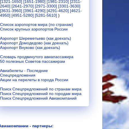
[1321-1650]
[1651-1980]
[1981-2310]
[2311-
2640]
[2641-2970]
[2971-3300]
[3301-3630]
[3631-3960]
[3961-4290]
[4291-4620]
[4621-
4950]
[4951-5280]
[5281-5610]
)
Список аэропортов мира (по странам)
Список крупных аэропортов России
Аэропорт Шереметьево (как доехать)
Аэропорт Домодедово (как доехать)
Аэропорт Внуково (как доехать)
Словарь продвинутого авиапассажира
50 полезных Советов пассажирам
Авиабилеты - Последние
Спецпредложения
Акции на перелеты в города России
Поиск Спецпредложений по странам мира
Поиск Спецпредложений по городам мира
Поиск Спецпредложений Авиакомпаний
Авиакомпании - партнеры: