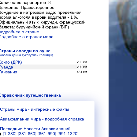
Количество аэропортов: 8
Движение: Правостороннее
Вождение в нетрезвом виде: предельная
норма алкоголя в крови водителя - 1 ‰
Официальный язык: кирунди, французский
Валюта: бурундийский франк (BIF)
подробнее о стране
Подробнее о странах мира
Страны соседи по суше
(указана длина сухопутной границы)
Конго (ДРК)
233 км
Руанда
290 км
Танзания
451 км
Справочник путешественика
Страны мира - интересные факты
Авиакомпании мира - подробная справка
Последние Новости Авиакомпаний
(
[1-330]
[331-660]
[661-990]
[991-1320]