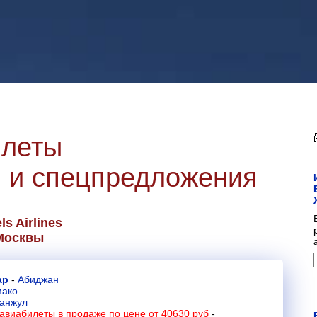
илеты
 и спецпредложения
ls Airlines
Москвы
ар
-
Абиджан
мако
анжул
авиабилеты в продаже по цене от 40630 руб
-