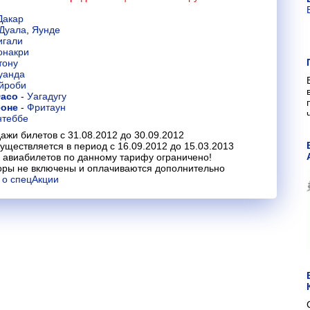
Дакар
Дуала
,
Яунде
игали
онакри
тону
уанда
йроби
Фасо
-
Уагадугу
еоне
-
Фритаун
нтеббе
ажи билетов с 31.08.2012 до 30.09.2012
уществляется в период с 16.09.2012 до 15.03.2013
 авиабилетов по данному тарифу ограничено!
оры не включены и оплачиваются дополнительно
 о спецАкции