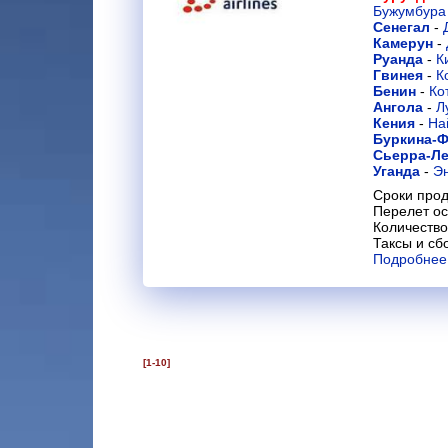
Бужумбура
Сенегал
-
Камерун
-
Руанда
-
К
Гвинея
-
К
Бенин
-
Ко
Ангола
-
Л
Кения
-
На
Буркина-
Сьерра-Л
Уганда
-
Э
Сроки прод
Перелет ос
Количество
Таксы и сб
Подробнее
[1-10]