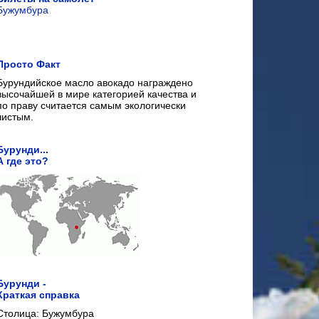
Бужумбура
Просто Факт
Бурундийское масло авокадо награждено
высочайшей в мире категорией качества и
по праву считается самым экологически
чистым.
Бурунди...
А где это?
Бурунди -
Краткая справка
Столица: Бужумбура