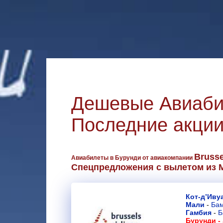
Дешевые Авиаб
Последние акции
Brusse
Авиабилеты в Бурунди от авиакомпании
Спецпредложения с вылетом из 
Кот-д’Иву
Мали
-
Ба
Гамбия
-
Б
Бурунди -