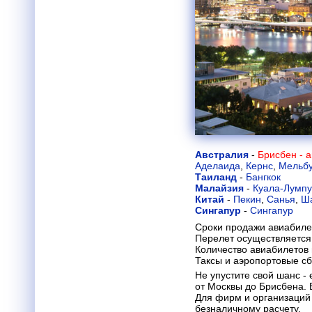
Австралия
-
Брисбен - 
Аделаида
,
Кернс
,
Мельб
Таиланд
-
Бангкок
Малайзия
-
Куала-Лумп
Китай
-
Пекин
,
Санья
,
Ш
Сингапур
-
Сингапур
Сроки продажи авиабиле
Перелет осуществляется 
Количество авиабилетов
Таксы и аэропортовые с
Не упустите свой шанс -
от Москвы до Брисбена. В
Для фирм и организаций
безналичному расчету.