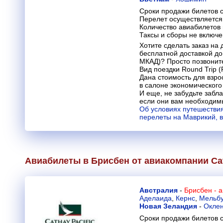
Сроки продажи билетов с
Перелет осуществляется 
Количество авиабилетов
Таксы и сборы не включ
Хотите сделать заказ на
бесплатной доставкой до
МКАД)? Просто позвонит
Вид поездки Round Trip (R
Дана стоимость для взр
в салоне экономического
И еще, не забудьте заб
если они вам необходим
Об условиях путешествия
перелеты на Маврикий, 
Авиабилеты в Брисбен от авиакомпании
Ca
Австралия
-
Брисбен - 
Аделаида
,
Кернс
,
Мельб
Новая Зеландия
-
Окле
Сроки продажи билетов с