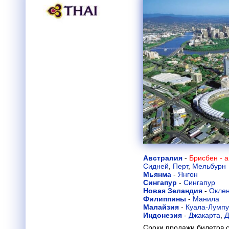
Австралия
-
Брисбен - 
Сидней
,
Перт
,
Мельбурн
Мьянма
-
Янгон
Сингапур
-
Сингапур
Новая Зеландия
-
Окле
Филиппины
-
Манила
Малайзия
-
Куала-Лумп
Индонезия
-
Джакарта
,
Д
Сроки продажи билетов с