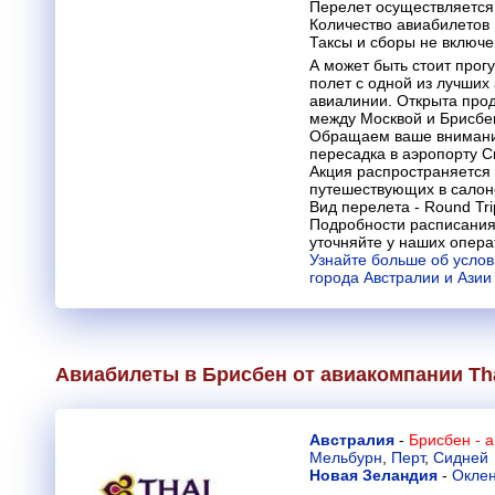
Перелет осуществляется 
Количество авиабилетов
Таксы и сборы не включ
А может быть стоит прог
полет с одной из лучших
авиалинии. Открыта про
между Москвой и Брисбе
Обращаем ваше внимание
пересадка в аэропорту С
Акция распространяется 
путешествующих в салоне
Вид перелета - Round Tri
Подробности расписания
уточняйте у наших опера
Узнайте больше об услов
города Австралии и Азии
Авиабилеты в Брисбен от авиакомпании
Th
Австралия
-
Брисбен - 
Мельбурн
,
Перт
,
Сидней
Новая Зеландия
-
Окле