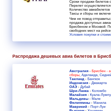
Сроки продажи билетов с
Перелет осуществляется 
Количество авиабилетов
Таксы и сборы не включ
Чем не повод отправитьс
продажа доступных авиа
Брисбеном и Москвой. П
свободних мест на рейсе
Условия покупки и стоим
Распродажа дешевых авиа билетов в Брис
Австралия
-
Брисбен - 
сборы
,
Аделаида
,
Сидне
Таиланд
-
Бангкок
Индонезия
-
Джакарта
ОАЭ
-
Дубай
Шри-Ланка
-
Коломбо
Малайзия
-
Куала-Лумп
Мальдивы
-
Мале
Филиппины
-
Манила
Маврикий
-
Порт-Луи
Вьетнам
-
Хошимин