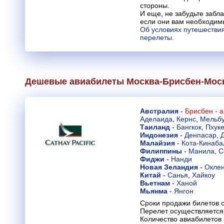
стороны.
И еще, не забудьте заб
если они вам необходим
Об условиях путешествия
перелеты.
Дешевые авиабилеты Москва-Брисбен-Мос
Австралия
-
Брисбен - 
Аделаида
,
Кернс
,
Мельб
Таиланд
-
Бангкок
,
Пхуке
Индонезия
-
Денпасар
,
Малайзия
-
Кота-Кинаба
Филиппины
-
Манила
,
С
Фиджи
-
Нанди
Новая Зеландия
-
Окле
Китай
-
Санья
,
Хайкоу
Вьетнам
-
Ханой
Мьянма
-
Янгон
Сроки продажи билетов с
Перелет осуществляется 
Количество авиабилетов