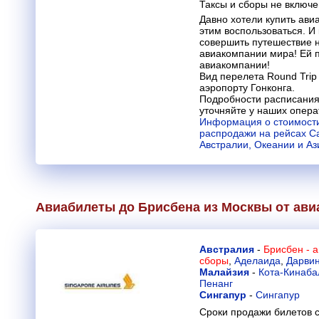
Таксы и сборы не включ
Давно хотели купить ави
этим воспользоваться. И
совершить путешествие 
авиакомпании мира! Ей п
авиакомпании!
Вид перелета Round Trip 
аэропорту Гонконга.
Подробности расписания
уточняйте у наших опера
Информация о стоимости
распродажи на рейсах Cat
Австралии, Океании и Аз
Авиабилеты до Брисбена из Москвы от ав
Австралия
-
Брисбен - 
сборы
,
Аделаида
,
Дарви
Малайзия
-
Кота-Кинаба
Пенанг
Сингапур
-
Сингапур
Сроки продажи билетов с