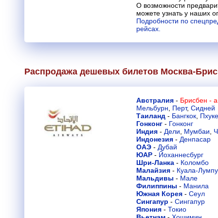
О возможности предвари
можете узнать у наших о
Подробности по спецпре
рейсах.
Распродажа дешевых билетов Москва-Брис
Австралия
-
Брисбен - 
Мельбурн
,
Перт
,
Сидней
Таиланд
-
Бангкок
,
Пхуке
Гонконг
-
Гонконг
Индия
-
Дели
,
Мумбаи
,
Ч
Индонезия
-
Денпасар
ОАЭ
-
Дубай
ЮАР
-
Йоханнесбург
Шри-Ланка
-
Коломбо
Малайзия
-
Куала-Лумп
Мальдивы
-
Мале
Филиппины
-
Манила
Южная Корея
-
Сеул
Сингапур
-
Сингапур
Япония
-
Токио
Вьетнам
-
Хошимин