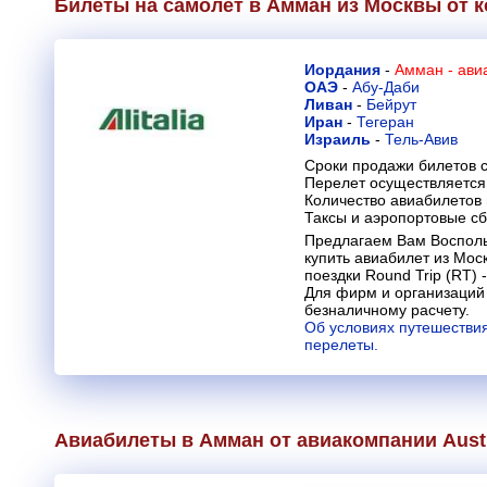
Билеты на самолет в Амман из Москвы от 
Иордания
-
Амман - ави
ОАЭ
-
Абу-Даби
Ливан
-
Бейрут
Иран
-
Тегеран
Израиль
-
Тель-Авив
Сроки продажи билетов с
Перелет осуществляется 
Количество авиабилетов
Таксы и аэропортовые с
Предлагаем Вам Восполь
купить авиабилет из Мос
поездки Round Trip (RT) -
Для фирм и организаций
безналичному расчету.
Об условиях путешествия
перелеты.
Авиабилеты в Амман от авиакомпании
Aust