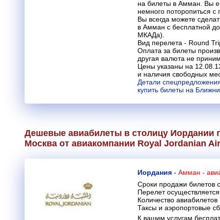
на билеты в Амман. Вы е
немного поторопиться с 
Вы всегда можете сделат
в Амман с бесплатной до
МКАДа).
Вид перелета - Round Tri
Оплата за билеты произв
другая валюта не приним
Цены указаны на 12.08.1
и наличия свободных мес
Детали спецпредложения 
купить билеты на Ближни
Дешевые авиабилеты в столицу Иордании 
Москва от авиакомпании
Royal Jordanian Air
Иордания
-
Амман - ави
Сроки продажи билетов с
Перелет осуществляется 
Количество авиабилетов
Таксы и аэропортовые с
К вашим услугам бесплат