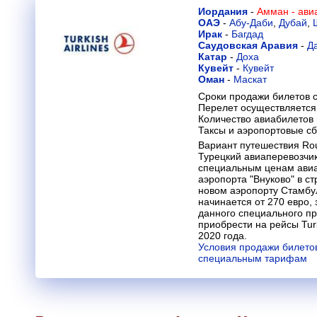
Иордания
-
Амман - ави
ОАЭ
-
Абу-Даби
,
Дубай
,
Ирак
-
Багдад
Саудовская Аравия
-
Д
Катар
-
Доха
Кувейт
-
Кувейт
Оман
-
Маскат
Сроки продажи билетов с
Перелет осуществляется 
Количество авиабилетов
Таксы и аэропортовые с
Вариант путешествия Rou
Турецкий авиаперевозчик 
специальным ценам авиа
аэропорта "Внуково" в с
новом аэропорту Стамбул
начинается от 270 евро, 
данного специального п
приобрести на рейсы Turk
2020 года.
Условия продажи билетов
специальным тарифам