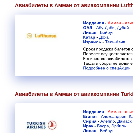
Авиабилеты в Амман от авиакомпании
Luft
Иордания
-
Амман - ави
ОАЭ
-
Абу-Даби
,
Дубай
Ливан
-
Бейрут
Катар
-
Доха
Израиль
-
Тель-Авив
Сроки продажи билетов с
Перелет осуществляется 
Количество авиабилетов
Таксы и сборы не включ
Подробнее о спецАкции
Авиабилеты в Амман от авиакомпании
Turk
Иордания
-
Амман - ави
Египет
-
Александрия
,
К
Сирия
-
Алеппо
,
Дамаск
Ирак
-
Басра
,
Эрбиль
Ливан
-
Бейрут