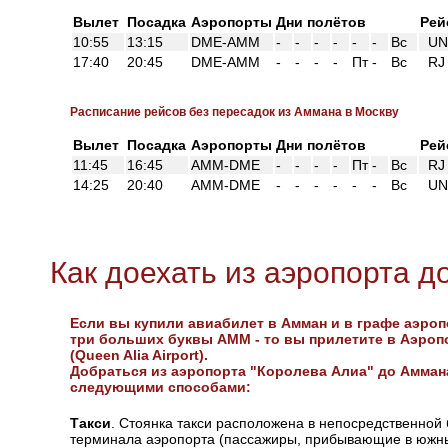
Вылет
Посадка
Аэропорты
Дни полётов
Рей
10:55
13:15
DME-AMM
-
-
-
-
-
-
Вс
UN 
17:40
20:45
DME-AMM
-
-
-
-
Пт
-
Вс
RJ 
Расписание рейсов без пересадок из Аммана в Москву
Вылет
Посадка
Аэропорты
Дни полётов
Рей
11:45
16:45
AMM-DME
-
-
-
-
Пт
-
Вс
RJ 
14:25
20:40
AMM-DME
-
-
-
-
-
-
Вс
UN 
Как доехать из аэропорта д
Если вы купили авиабилет в Амман и в графе аэроп
три больших буквы AMM - то вы прилетите в Аэроп
(Queen Alia Airport).
Добраться из аэропорта "Королева Алиа" до Амман
следующими способами:
Такси
. Стоянка такси расположена в непосредственной 
терминала аэропорта (пассажиры, прибывающие в южны