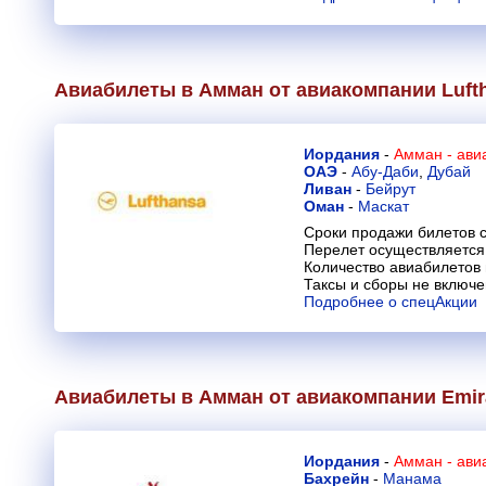
Авиабилеты в Амман от авиакомпании
Luft
Иордания
-
Амман - ави
ОАЭ
-
Абу-Даби
,
Дубай
Ливан
-
Бейрут
Оман
-
Маскат
Сроки продажи билетов с
Перелет осуществляется 
Количество авиабилетов
Таксы и сборы не включ
Подробнее о спецАкции
Авиабилеты в Амман от авиакомпании
Emir
Иордания
-
Амман - ави
Бахрейн
-
Манама