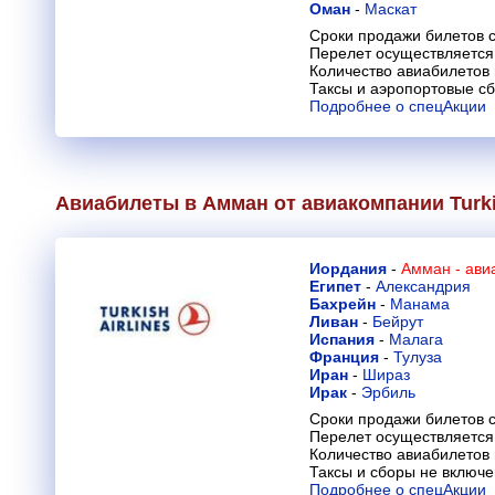
Оман
-
Маскат
Сроки продажи билетов с
Перелет осуществляется 
Количество авиабилетов
Таксы и аэропортовые с
Подробнее о спецАкции
Авиабилеты в Амман от авиакомпании
Turk
Иордания
-
Амман - ави
Египет
-
Александрия
Бахрейн
-
Манама
Ливан
-
Бейрут
Испания
-
Малага
Франция
-
Тулуза
Иран
-
Шираз
Ирак
-
Эрбиль
Сроки продажи билетов с
Перелет осуществляется 
Количество авиабилетов
Таксы и сборы не включ
Подробнее о спецАкции