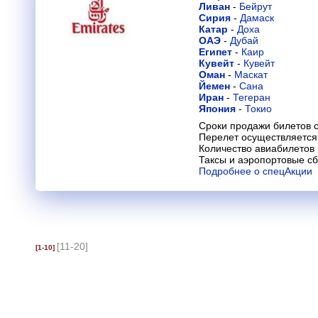
Ливан
-
Бейрут
Сирия
-
Дамаск
Катар
-
Доха
ОАЭ
-
Дубай
Египет
-
Каир
Кувейт
-
Кувейт
Оман
-
Маскат
Йемен
-
Сана
Иран
-
Тегеран
Япония
-
Токио
Сроки продажи билетов с
Перелет осуществляется 
Количество авиабилетов
Таксы и аэропортовые с
Подробнее о спецАкции
[11-20]
[1-10]