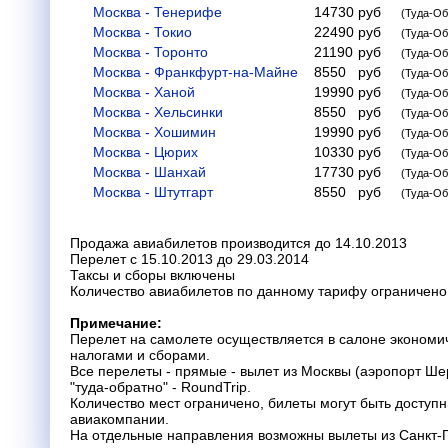
Москва - Тенерифе
14730
руб
(Туда-Об
Москва - Токио
22490
руб
(Туда-Об
Москва - Торонто
21190
руб
(Туда-Об
Москва - Франкфурт-на-Майне
8550
руб
(Туда-Об
Москва - Ханой
19990
руб
(Туда-Об
Москва - Хельсинки
8550
руб
(Туда-Об
Москва - Хошимин
19990
руб
(Туда-Об
Москва - Цюрих
10330
руб
(Туда-Об
Москва - Шанхай
17730
руб
(Туда-Об
Москва - Штутгарт
8550
руб
(Туда-Об
Продажа авиабилетов производится до 14.10.2013
Перелет с 15.10.2013 до 29.03.2014
Таксы и сборы включены
Количество авиабилетов по данному тарифу ограничено
Примечание:
Перелет на самолете осуществляется в салоне экономич
налогами и сборами.
Все перелеты - прямые - вылет из Москвы (аэропорт Ше
"туда-обратно" - RoundTrip.
Количество мест ограничено, билеты могут быть доступн
авиакомпании.
На отдельные направления возможны вылеты из Санкт-П