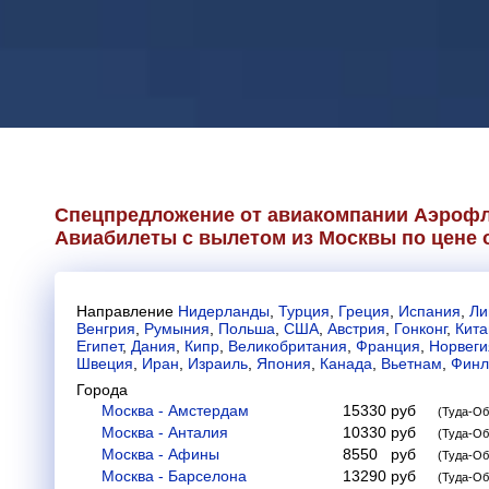
Спецпредложение от авиакомпании
Аэрофл
Авиабилеты с вылетом из Москвы по цене о
Направление
Нидерланды
,
Турция
,
Греция
,
Испания
,
Ли
Венгрия
,
Румыния
,
Польша
,
США
,
Австрия
,
Гонконг
,
Кита
Египет
,
Дания
,
Кипр
,
Великобритания
,
Франция
,
Норвеги
Швеция
,
Иран
,
Израиль
,
Япония
,
Канада
,
Вьетнам
,
Финл
Города
Москва - Амстердам
15330
руб
(Туда-Об
Москва - Анталия
10330
руб
(Туда-Об
Москва - Афины
8550
руб
(Туда-Об
Москва - Барселона
13290
руб
(Туда-Об