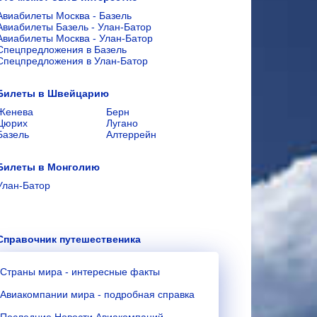
Авиабилеты Москва - Базель
Авиабилеты Базель - Улан-Батор
Авиабилеты Москва - Улан-Батор
Спецпредложения в Базель
Спецпредложения в Улан-Батор
Билеты в Швейцарию
Женева
Берн
Цюрих
Лугано
Базель
Алтеррейн
Билеты в Монголию
Улан-Батор
Справочник путешественика
Страны мира - интересные факты
Авиакомпании мира - подробная справка