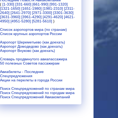
Последние Новости Авиакомпаний
(
[1-330]
[331-660]
[661-990]
[991-1320]
[1321-1650]
[1651-1980]
[1981-2310]
[2311-
2640]
[2641-2970]
[2971-3300]
[3301-3630]
[3631-3960]
[3961-4290]
[4291-4620]
[4621-
4950]
[4951-5280]
[5281-5610]
)
Список аэропортов мира (по странам)
Список крупных аэропортов России
Аэропорт Шереметьево (как доехать)
Аэропорт Домодедово (как доехать)
Аэропорт Внуково (как доехать)
Словарь продвинутого авиапассажира
50 полезных Советов пассажирам
Авиабилеты - Последние
Спецпредложения
Акции на перелеты в города России
Поиск Спецпредложений по странам мира
Поиск Спецпредложений по городам мира
Поиск Спецпредложений Авиакомпаний