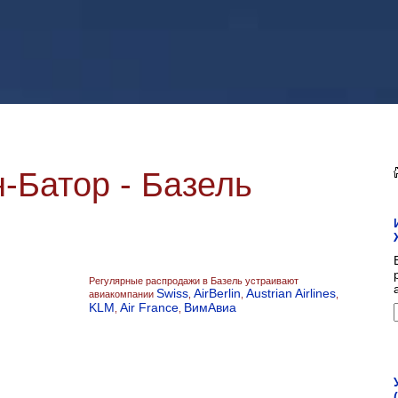
-Батор - Базель
Регулярные распродажи в Базель устраивают
Swiss
AirBerlin
Austrian Airlines
авиакомпании
,
,
,
KLM
Air France
ВимАвиа
,
,