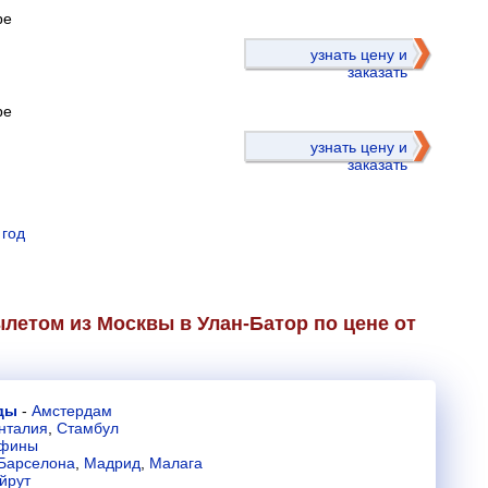
ре
)
узнать цену и
заказать
ре
узнать цену и
заказать
 год
летом из Москвы в Улан-Батор по цене от
ды
-
Амстердам
нталия
,
Стамбул
фины
Барселона
,
Мадрид
,
Малага
йрут