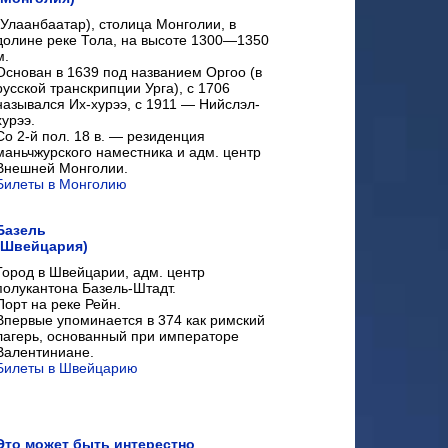
(Улаанбаатар), столица Монголии, в
долине реке Тола, на высоте 1300—1350
м.
Основан в 1639 под названием Оргоо (в
русской транскрипции Урга), с 1706
назывался Их-хурээ, с 1911 — Нийслэл-
хурээ.
Со 2-й пол. 18 в. — резиденция
маньчжурского наместника и адм. центр
Внешней Монголии.
Билеты в Монголию
Базель
(Швейцария)
Город в Швейцарии, адм. центр
полукантона Базель-Штадт.
Порт на реке Рейн.
Впервые упоминается в 374 как римский
лагерь, основанный при императоре
Валентиниане.
Билеты в Швейцарию
Это может быть интерестно