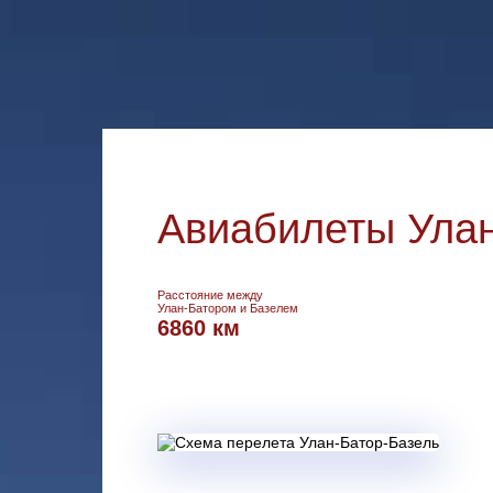
Авиабилеты Улан
Расстояние между
Улан-Батором и Базелем
6860 км