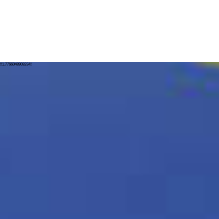
!!1.7766048908234!!