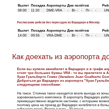
Вылет
Посадка
Аэропорты
Дни полётов
Рей
08:00
11:20
DME-VRA
-
Вт
-
-
Пт
-
-
UN 
Расписание рейсов без пересадок из Варадеро в Москву
Вылет
Посадка
Аэропорты
Дни полётов
Рей
14:00
09:55
VRA-DME
-
Вт
-
-
Пт
-
-
UN 
Как доехать из аэропорта д
Если вы купили авиабилет в Варадеро и в графе а
стоят три больших буквы VRA - то вы прилетите в 
Хуан Гуальберто Гомес (Varadero Juan Gualberto Gome
Добраться до Варадеро из аэропорта "Хуан Гуальб
следующими способами:
На такси. Стоянка такси находится возле выхода из зоны
аэровокзального комплекса. В аэропорту Варадеро раб
преимущественно водители-частники, с которыми можно
поэтому цена на проезд до Варадеро колеблется в боль
кубинских песо). Время в пути - 20 минут.