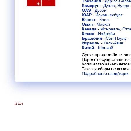
Танзания
-
Дар-эс-Сала
Камерун
-
Дуала
,
Яунде
ОАЭ
-
Дубай
ЮАР
-
Йоханнесбург
Египет
-
Каир
Оман
-
Маскат
Канада
-
Монреаль
,
Отт
Кения
-
Найроби
Бразилия
-
Сан-Паулу
Израиль
-
Тель-Авив
Китай
-
Шанхай
Сроки продажи билетов с
Перелет осуществляется 
Количество авиабилетов
Таксы и сборы не включ
Подробнее о спецАкции
[1-10]