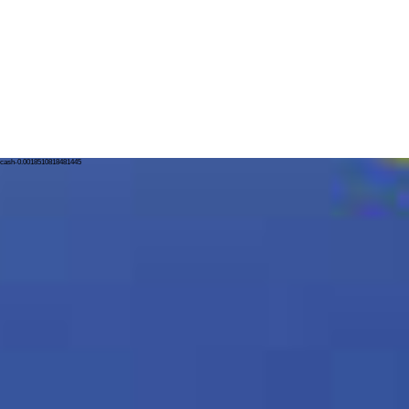
cash-0.0018510818481445