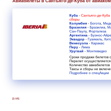
Авиабилеты в Сантьяго-де-Куба от авиако
Куба
-
Сантьяго-де-Куба
сборы
Колумбия
-
Богота
,
Мед
Бразилия
-
Бразилиа
,
М
Сан-Паулу
,
Форталеза
Аргентина
-
Буэнос-Айр
Эквадор
-
Гуаякиль
,
Кит
Венесуэла
-
Каракас
Перу
-
Лима
Уругвай
-
Монтевидео
Сроки продажи билетов с
Перелет осуществляется 
Количество авиабилетов
Таксы и сборы не включ
Подробнее о спецАкции
[1-10]