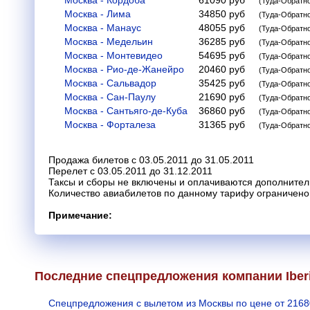
Москва - Кордоба
61090
руб
(Туда-Обратн
Москва - Лима
34850
руб
(Туда-Обратн
Москва - Манаус
48055
руб
(Туда-Обратн
Москва - Медельин
36285
руб
(Туда-Обратн
Москва - Монтевидео
54695
руб
(Туда-Обратн
Москва - Рио-де-Жанейро
20460
руб
(Туда-Обратн
Москва - Сальвадор
35425
руб
(Туда-Обратн
Москва - Сан-Паулу
21690
руб
(Туда-Обратн
Москва - Сантьяго-де-Куба
36860
руб
(Туда-Обратн
Москва - Форталеза
31365
руб
(Туда-Обратн
Продажа билетов с 03.05.2011 до 31.05.2011
Перелет с 03.05.2011 до 31.12.2011
Таксы и сборы не включены и оплачиваются дополнител
Количество авиабилетов по данному тарифу ограничено
Примечание:
Последние спецпредложения компании Iber
Спецпредложения с вылетом из Москвы по цене от 2168