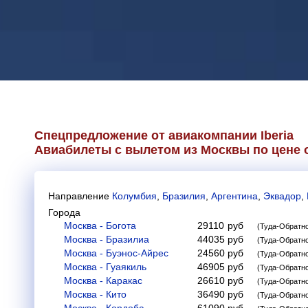
Спецпредложение от авиакомпании
Iberia
Авиабилеты с вылетом из Москвы по цене о
Направление
Колумбия
,
Бразилия
,
Аргентина
,
Эквадор
,
Города
Москва - Богота
29110
руб
(Туда-Обратн
Москва - Бразилиа
44035
руб
(Туда-Обратн
Москва - Буэнос-Айрес
24560
руб
(Туда-Обратн
Москва - Гуаякиль
46905
руб
(Туда-Обратн
Москва - Каракас
26610
руб
(Туда-Обратн
Москва - Кито
36490
руб
(Туда-Обратн