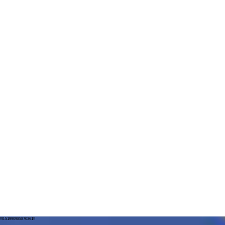
!!0.51990985870361!!