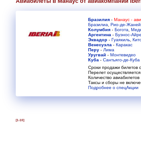
Авиабилеты в Манаус от авиакомпании
Iber
Бразилия
-
Манаус - ав
Бразилиа
,
Рио-де-Жаней
Колумбия
-
Богота
,
Мед
Аргентина
-
Буэнос-Айр
Эквадор
-
Гуаякиль
,
Кит
Венесуэла
-
Каракас
Перу
-
Лима
Уругвай
-
Монтевидео
Куба
-
Сантьяго-де-Куба
Сроки продажи билетов с
Перелет осуществляется 
Количество авиабилетов
Таксы и сборы не включ
Подробнее о спецАкции
[1-10]