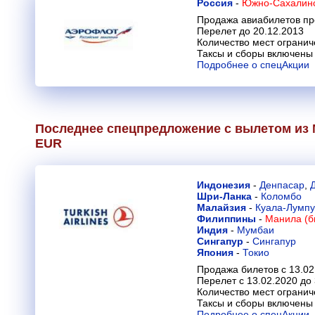
Россия
-
Южно-Сахалинск
Продажа авиабилетов пр
Перелет до 20.12.2013
Количество мест огранич
Таксы и сборы включены 
Подробнее о спецАкции
Последнее спецпредложение с вылетом из 
EUR
Индонезия
-
Денпасар
,
Шри-Ланка
-
Коломбо
Малайзия
-
Куала-Лумп
Филиппины
-
Манила (б
Индия
-
Мумбаи
Сингапур
-
Сингапур
Япония
-
Токио
Продажа билетов с 13.02
Перелет с 13.02.2020 до
Количество мест огранич
Таксы и сборы включены 
Подробнее о спецАкции