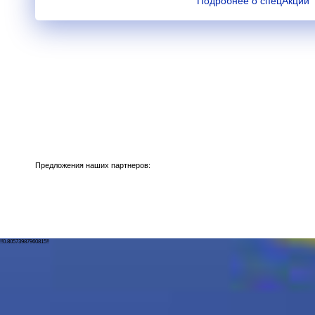
Подробнее о спецАкции
Предложения наших партнеров:
!!0.80573987960815!!