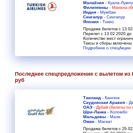
Малайзия
-
Куала-Лумп
Филиппины
-
Манила (б
Индия
-
Мумбаи
Сингапур
-
Сингапур
Япония
-
Токио
Продажа билетов с 13.02
Перелет с 13.02.2020 до
Количество мест огранич
Таксы и сборы включены 
Подробнее о спецАкции
Последнее спецпредложение с вылетом из М
руб
Таиланд
-
Бангкок
Саудовская Аравия
-
Д
ОАЭ
-
Дубай (билеты по 
Шри-Ланка
-
Коломбо
Мальдивы
-
Мале
Оман
-
Маскат
Продажа билетов с 25.02