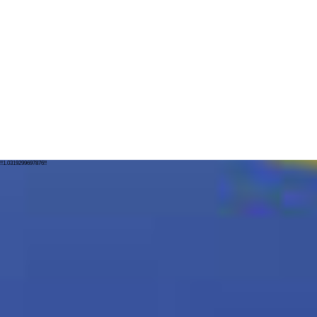
!!1.0319299697876!!