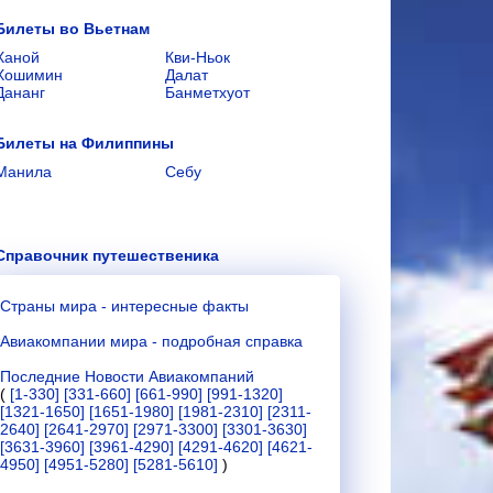
Билеты во Вьетнам
Ханой
Кви-Ньок
Хошимин
Далат
Дананг
Банметхуот
Билеты на Филиппины
Манила
Себу
Справочник путешественика
Страны мира - интересные факты
Авиакомпании мира - подробная справка
Последние Новости Авиакомпаний
(
[1-330]
[331-660]
[661-990]
[991-1320]
[1321-1650]
[1651-1980]
[1981-2310]
[2311-
2640]
[2641-2970]
[2971-3300]
[3301-3630]
[3631-3960]
[3961-4290]
[4291-4620]
[4621-
4950]
[4951-5280]
[5281-5610]
)