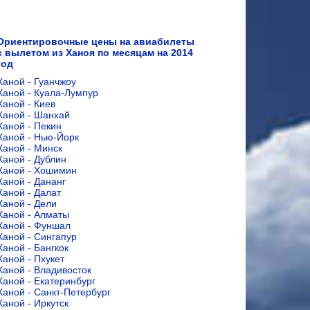
Ориентировочные цены на авиабилеты
с вылетом из Ханоя по месяцам на 2014
год
Ханой - Гуанчжоу
Ханой - Куала-Лумпур
Ханой - Киев
Ханой - Шанхай
Ханой - Пекин
Ханой - Нью-Йорк
Ханой - Минск
Ханой - Дублин
Ханой - Хошимин
Ханой - Дананг
Ханой - Далат
Ханой - Дели
Ханой - Алматы
Ханой - Фуншал
Ханой - Сингапур
Ханой - Бангкок
Ханой - Пхукет
Ханой - Владивосток
Ханой - Екатеринбург
Ханой - Санкт-Петербург
Ханой - Иркутск