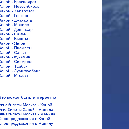
Ханой - Красноярск
Ханой - Новосибирск
Ханой - Хабаровск
Ханой - Гонконг
Ханой - Джакарта
Ханой - Манила
Ханой - Денпасар
Ханой - Самуи
Ханой - Вьентьян
Ханой - Янгон
Ханой - Пномпень
Ханой - Санья
Ханой - Куньмин
Ханой - Сиемреап
Ханой - Тайбэй
Ханой - Луангпхабанг
Ханой - Москва
Это может быть интерестно
Авиабилеты Москва - Ханой
Авиабилеты Ханой - Манила
Авиабилеты Москва - Манила
Спецпредложения в Ханой
Спецпредложения в Манилу