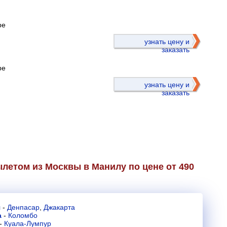
ре
)
узнать цену и
заказать
ре
узнать цену и
заказать
летом из Москвы в Манилу по цене от 490
я
-
Денпасар
,
Джакарта
а
-
Коломбо
-
Куала-Лумпур