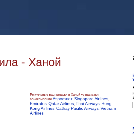
ила - Ханой
Регулярные распродажи в Ханой устраивают
Аэрофлот
Singapore Airlines
авиакомпании
,
,
Emirates
Qatar Airlines
Thai Airways
Hong
,
,
,
Kong Airlines
Cathay Pacific Airways
Vietnam
,
,
Airlines