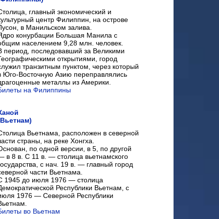
Столица, главный экономический и
культурный центр Филиппин, на острове
Лусон, в Манильском залива.
Ядро конурбации Большая Манила с
общим населением 9,28 млн. человек.
В период, последовавший за Великими
Географическими открытиями, город
служил транзитным пунктом, через который
в Юго-Восточную Азию переправлялись
драгоценные металлы из Америки.
Билеты на Филиппины
Ханой
(Вьетнам)
Cтолица Вьетнама, расположен в северной
части страны, на реке Хонгха.
Основан, по одной версии, в 5, по другой
— в 8 в. С 11 в. — столица вьетнамского
государства, с нач. 19 в. — главный город
северной части Вьетнама.
С 1945 до июля 1976 — столица
Демократической Республики Вьетнам, с
июля 1976 — Северной Республики
Вьетнам.
Билеты во Вьетнам