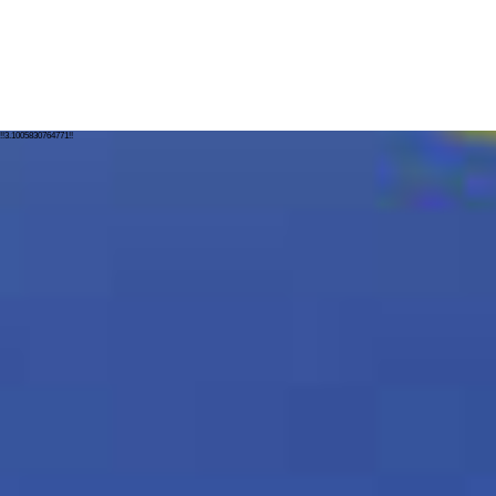
!!3.1005830764771!!