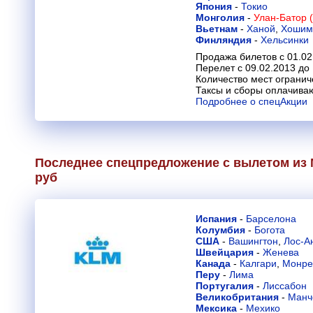
Япония
-
Токио
Монголия
-
Улан-Батор 
Вьетнам
-
Ханой
,
Хошим
Финляндия
-
Хельсинки
Продажа билетов с 01.02
Перелет с 09.02.2013 до
Количество мест огранич
Таксы и сборы оплачива
Подробнее о спецАкции
Последнее спецпредложение с вылетом из М
руб
Испания
-
Барселона
Колумбия
-
Богота
США
-
Вашингтон
,
Лос-А
Швейцария
-
Женева
Канада
-
Калгари
,
Монре
Перу
-
Лима
Португалия
-
Лиссабон
Великобритания
-
Манч
Мексика
-
Мехико