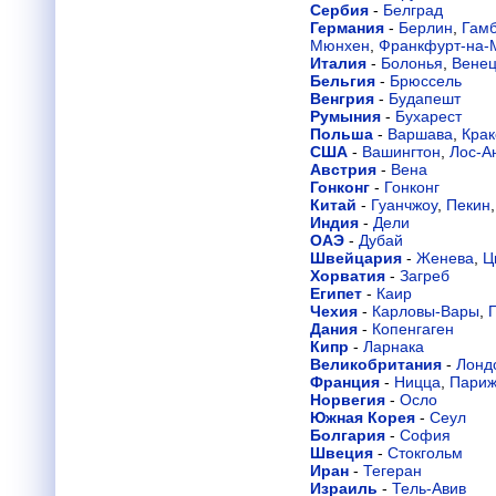
Сербия
-
Белград
Германия
-
Берлин
,
Гамб
Мюнхен
,
Франкфурт-на-
Италия
-
Болонья
,
Вене
Бельгия
-
Брюссель
Венгрия
-
Будапешт
Румыния
-
Бухарест
Польша
-
Варшава
,
Крак
США
-
Вашингтон
,
Лос-А
Австрия
-
Вена
Гонконг
-
Гонконг
Китай
-
Гуанчжоу
,
Пекин
Индия
-
Дели
ОАЭ
-
Дубай
Швейцария
-
Женева
,
Ц
Хорватия
-
Загреб
Египет
-
Каир
Чехия
-
Карловы-Вары
,
Дания
-
Копенгаген
Кипр
-
Ларнака
Великобритания
-
Лонд
Франция
-
Ницца
,
Пари
Норвегия
-
Осло
Южная Корея
-
Сеул
Болгария
-
София
Швеция
-
Стокгольм
Иран
-
Тегеран
Израиль
-
Тель-Авив