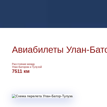
Авиабилеты Улан-Бато
Расстояние между
Улан-Батором и Тулузой
7511 км