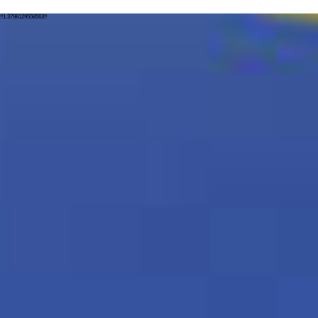
!!1.3798129558563!!