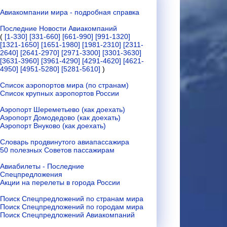
Авиакомпании мира - подробная справка
Последние Новости Авиакомпаний
(
[1-330]
[331-660]
[661-990]
[991-1320]
[1321-1650]
[1651-1980]
[1981-2310]
[2311-
2640]
[2641-2970]
[2971-3300]
[3301-3630]
[3631-3960]
[3961-4290]
[4291-4620]
[4621-
4950]
[4951-5280]
[5281-5610]
)
Список аэропортов мира (по странам)
Список крупных аэропортов России
Аэропорт Шереметьево (как доехать)
Аэропорт Домодедово (как доехать)
Аэропорт Внуково (как доехать)
Словарь продвинутого авиапассажира
50 полезных Советов пассажирам
Авиабилеты - Последние
Спецпредложения
Акции на перелеты в города России
Поиск Спецпредложений по странам мира
Поиск Спецпредложений по городам мира
Поиск Спецпредложений Авиакомпаний