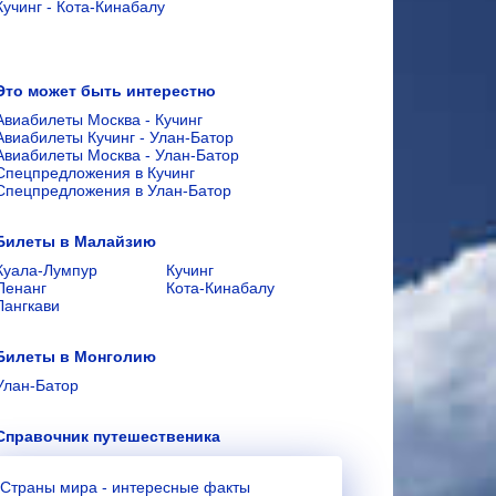
Кучинг - Кота-Кинабалу
Это может быть интерестно
Авиабилеты Москва - Кучинг
Авиабилеты Кучинг - Улан-Батор
Авиабилеты Москва - Улан-Батор
Спецпредложения в Кучинг
Спецпредложения в Улан-Батор
Билеты в Малайзию
Куала-Лумпур
Кучинг
Пенанг
Кота-Кинабалу
Лангкави
Билеты в Монголию
Улан-Батор
Справочник путешественика
Страны мира - интересные факты