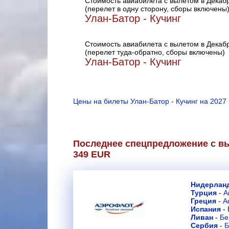
Стоимость авиабилета с вылетом в Декаб
(перелет в одну сторону, сборы включены
Улан-Батор - Кучинг
Стоимость авиабилета с вылетом в Декаб
(перелет туда-обратно, сборы включены)
Улан-Батор - Кучинг
Цены на билеты Улан-Батор - Кучинг на 2027 
Последнее спецпредложение с вы
349 EUR
Нидерлан
Турция
-
А
Греция
-
А
Испания
-
Ливан
-
Бе
Сербия
-
Б