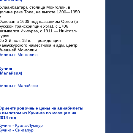
(Улаанбаатар), столица Монголии, в
долине реке Тола, на высоте 1300—1350
м.
Основан в 1639 под названием Оргоо (в
русской транскрипции Урга), с 1706
назывался Их-хурээ, с 1911 — Нийслэл-
хурээ.
Со 2-й пол. 18 в. — резиденция
маньчжурского наместника и адм. центр
Внешней Монголии.
Билеты в Монголию
Кучинг
(Малайзия)
—
Билеты в Малайзию
Ориентировочные цены на авиабилеты
с вылетом из Кучинга по месяцам на
2014 год
Кучинг - Куала-Лумпур
Кучинг - Сингапур