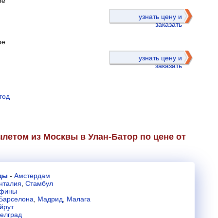
ре
)
узнать цену и
заказать
ре
узнать цену и
заказать
год
летом из Москвы в Улан-Батор по цене от
ды
-
Амстердам
нталия
,
Стамбул
фины
Барселона
,
Мадрид
,
Малага
йрут
елград