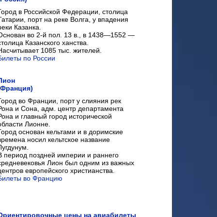
Город в Российской Федерации, столица
Татарии, порт на реке Волга, у впадения
реки Казанка.
Основан во 2-й пол. 13 в., в 1438—1552 —
столица Казанского ханства.
Насчитывает 1085 тыс. жителей.
Билеты по России
Лион
(Франция)
Город во Франции, порт у слияния рек
Рона и Сона, адм. центр департамента
Рона и главный город исторической
области Лионне.
Город основан кельтами и в доримские
времена носил кельтское название
Лугдунум.
В период поздней империи и раннего
средневековья Лион был одним из важных
центров европейского христианства.
Билеты во Францию
Ориентировочные цены на авиабилеты