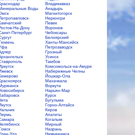
Краснодар
Владикавказ
Минеральные Воды
Анадырь
Омск
Магнитогорск
Петропавловск-
Нерюнгри
Камчатский
Певек
Ростов-На-Дону
Воронеж
Санкт-Петербург
Чебоксары
Сургут
Белоярский
Тюмень
Ханты-Мансийск
Уфа
Петрозаводск
Адлер
Грозный
Архангельск
Усинск
Ставрополь
Тамбов
Иркутск
Комсомольск-на-Амуре
Ижевск
Набережные Челны
Кемерово
Йошкар-Ола
Красноярск
Махачкала
Мурманск
Воркута
Новосибирск
Нарьян-Мар
Хабаровск
Курск
Чита
Бугульма
Якутск
Горно-Алтайск
Нальчик
Киров
Пермь
Апатиты
Самара
Когалым
Челябинск
Мирный
Томск
Назрань
Улан-Удэ
Нижнекамск