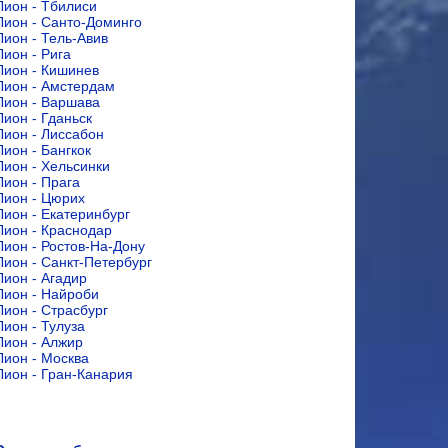
Лион - Тбилиси
Лион - Санто-Доминго
Лион - Тель-Авив
Лион - Рига
Лион - Кишинев
Лион - Амстердам
Лион - Варшава
Лион - Гданьск
Лион - Лиссабон
Лион - Бангкок
Лион - Хельсинки
Лион - Прага
Лион - Цюрих
Лион - Екатеринбург
Лион - Краснодар
Лион - Ростов-На-Дону
Лион - Санкт-Петербург
Лион - Агадир
Лион - Найроби
Лион - Страсбург
Лион - Тулуза
Лион - Алжир
Лион - Москва
Лион - Гран-Канария