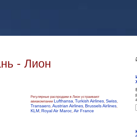
нь - Лион
Регулярные распродажи в Лион устраивают
Lufthansa
Turkish Airlines
Swiss
авиакомпании
,
,
,
Transaero
Austrian Airlines
Brussels Airlines
,
,
,
KLM
Royal Air Maroc
Air France
,
,