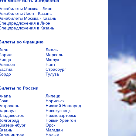
Это может быть интерестно
Авиабилеты Москва - Лион
Авиабилеты Лион - Казань
Авиабилеты Москва - Казань
Спецпредложения в Лион
Спецпредложения в Казань
Билеты во Францию
Лион
Лилль
Париж
Марсель
Ницца
Мюлуз
Авиньон
Нант
Бастиа
Страсбург
Бордо
Тулуза
Билеты по России
Анапа
Липецк
Сочи
Норильск
Астрахань
Нижний Новгород
Барнаул
Новокузнецк
Владивосток
Нижневартовск
Волгоград
Новый Уренгой
Екатеринбург
Орск
Казань
Магадан
Калининград
Надым