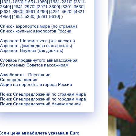
[1321-1650]
[1651-1980]
[1981-2310]
[2311-
2640]
[2641-2970]
[2971-3300]
[3301-3630]
[3631-3960]
[3961-4290]
[4291-4620]
[4621-
4950]
[4951-5280]
[5281-5610]
)
Список аэропортов мира (по странам)
Список крупных аэропортов России
Аэропорт Шереметьево (как доехать)
Аэропорт Домодедово (как доехать)
Аэропорт Внуково (как доехать)
Словарь продвинутого авиапассажира
50 полезных Советов пассажирам
Авиабилеты - Последние
Спецпредложения
Акции на перелеты в города России
Поиск Спецпредложений по странам мира
Поиск Спецпредложений по городам мира
Поиск Спецпредложений Авиакомпаний
Если цена авиабилета указана в Euro