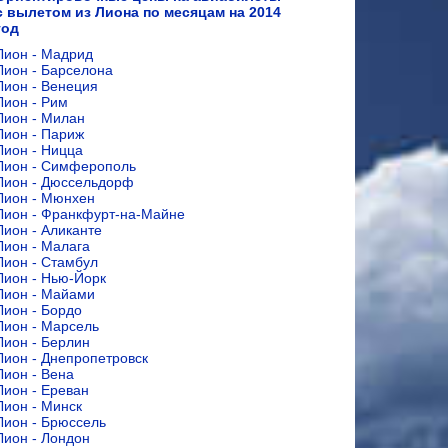
с вылетом из Лиона по месяцам на 2014
год
Лион - Мадрид
Лион - Барселона
Лион - Венеция
Лион - Рим
Лион - Милан
Лион - Париж
Лион - Ницца
Лион - Симферополь
Лион - Дюссельдорф
Лион - Мюнхен
Лион - Франкфурт-на-Майне
Лион - Аликанте
Лион - Малага
Лион - Стамбул
Лион - Нью-Йорк
Лион - Майами
Лион - Бордо
Лион - Марсель
Лион - Берлин
Лион - Днепропетровск
Лион - Вена
Лион - Ереван
Лион - Минск
Лион - Брюссель
Лион - Лондон