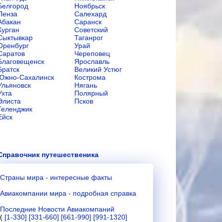
Белгород
Ноябрьск
Пенза
Салехард
Абакан
Саранск
Курган
Советский
Сыктывкар
Таганрог
Оренбург
Урай
Саратов
Череповец
Благовещенск
Ярославль
Братск
Великий Устюг
Южно-Сахалинск
Кострома
Ульяновск
Нягань
Ухта
Полярный
Элиста
Псков
Геленджик
Ейск
Справочник путешественика
Страны мира - интересные факты
Авиакомпании мира - подробная справка
Последние Новости Авиакомпаний
(
[1-330]
[331-660]
[661-990]
[991-1320]