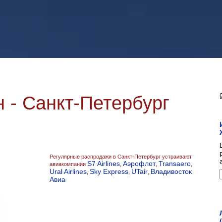
 - Санкт-Петербург
Регулярные распродажи в Санкт-Петербург устраивают
S7 Airlines
Аэрофлот
Transaero
авиакомпании
,
,
,
Ural Airlines
Sky Express
UTair
Владивосток
,
,
,
Авиа