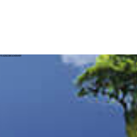
!!0.82823801040649!!