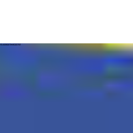
!!0.60908794403076!!