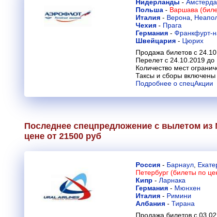
Нидерланды
-
Амстерд
Польша
-
Варшава (биле
Италия
-
Верона
,
Неапо
Чехия
-
Прага
Германия
-
Франкфурт-н
Швейцария
-
Цюрих
Продажа билетов с 24.10
Перелет с 24.10.2019 до
Количество мест огранич
Таксы и сборы включены 
Подробнее о спецАкции
Последнее спецпредложение с вылетом из 
цене от 21500 руб
Россия
-
Барнаул
,
Екате
Петербург (билеты по це
Кипр
-
Ларнака
Германия
-
Мюнхен
Италия
-
Римини
Албания
-
Тирана
Продажа билетов с 03.02