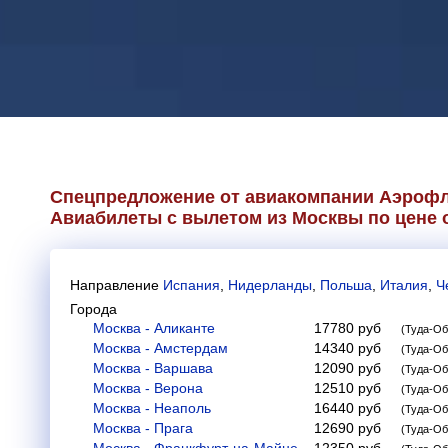
Спецпредложение от авиакомпании
Аэрофл
Авиабилеты с вылетом из Москвы по цене о
Направление
Испания
,
Нидерланды
,
Польша
,
Италия
,
Ч
Города
Москва - Аликанте
17780
руб
(Туда-Об
Москва - Амстердам
14340
руб
(Туда-Об
Москва - Варшава
12090
руб
(Туда-Об
Москва - Верона
12510
руб
(Туда-Об
Москва - Неаполь
16440
руб
(Туда-Об
Москва - Прага
12690
руб
(Туда-Об