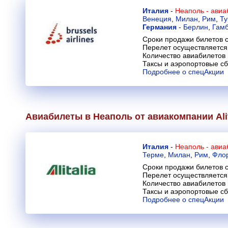
Италия
-
Неаполь - ави
Венеция
,
Милан
,
Рим
,
Ту
Германия
-
Берлин
,
Гамб
Сроки продажи билетов с
Перелет осуществляется 
Количество авиабилетов
Таксы и аэропортовые с
Подробнее о спецАкции
Авиабилеты в Неаполь от авиакомпании
Ali
Италия
-
Неаполь - ави
Терме
,
Милан
,
Рим
,
Фло
Сроки продажи билетов с
Перелет осуществляется 
Количество авиабилетов
Таксы и аэропортовые с
Подробнее о спецАкции