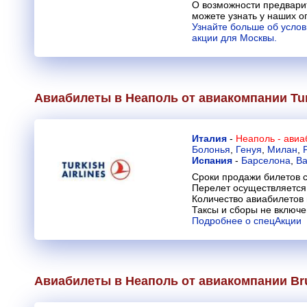
О возможности предвари
можете узнать у наших о
Узнайте больше об усло
акции для Москвы.
Авиабилеты в Неаполь от авиакомпании
Tu
Италия
-
Неаполь - ави
Болонья
,
Генуя
,
Милан
,
Испания
-
Барселона
,
Ва
Сроки продажи билетов с
Перелет осуществляется 
Количество авиабилетов
Таксы и сборы не включ
Подробнее о спецАкции
Авиабилеты в Неаполь от авиакомпании
Br