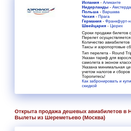
Испания
-
Аликанте
Нидерланды
-
Амстерд
Польша
-
Варшава
Чехия
-
Прага
Германия
-
Франкфурт-н
Швейцария
-
Цюрих
Сроки продажи билетов с
Перелет осуществляется 
Количество авиабилетов
Таксы и аэропортовые с
Тип перелета - Round Tri
Указан тариф для взросл
самолета в эконом класс
Указана минимальная цен
учетом налогов и сборов
Торопитесь!
Как забронировать и куп
скидкой
Открыта продажа дешевых авиабилетов в 
Вылеты из Шереметьево (Москва)