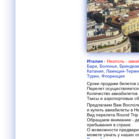
Италия
-
Неаполь - ави
Бари
,
Болонья
,
Бриндизи
Катания
,
Ламеция-Терме
Турин
,
Флоренция
Сроки продажи билетов с
Перелет осуществляется 
Количество авиабилетов
Таксы и аэропортовые с
Предлагаем Вам Восполь
и купить авиабилеты в 
Вид перелета Round Trip 
Обращаем внимание - де
пребывания в стране.
О возможности предвари
можете узнать у наших о