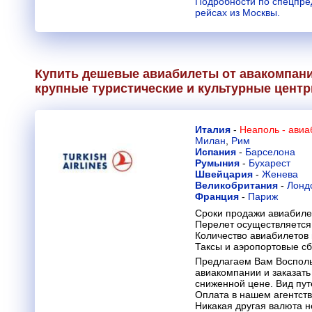
Подробности по спецпре
рейсах из Москвы.
Купить дешевые авиабилеты от авакомпании 
крупные туристические и культурные цент
Италия
-
Неаполь - ави
Милан
,
Рим
Испания
-
Барселона
Румыния
-
Бухарест
Швейцария
-
Женева
Великобритания
-
Лонд
Франция
-
Париж
Сроки продажи авиабиле
Перелет осуществляется 
Количество авиабилетов
Таксы и аэропортовые с
Предлагаем Вам Восполь
авиакомпании и заказать
сниженной цене. Вид пут
Оплата в нашем агентств
Никакая другая валюта н