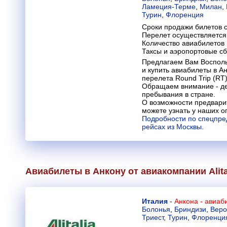
Ламеция-Терме
,
Милан
,
Турин
,
Флоренция
Сроки продажи билетов с
Перелет осуществляется 
Количество авиабилетов
Таксы и аэропортовые с
Предлагаем Вам Восполь
и купить авиабилеты в А
перелета Round Trip (RT)
Обращаем внимание - де
пребывания в стране.
О возможности предвари
можете узнать у наших о
Подробности по спецпре
рейсах из Москвы.
Авиабилеты в Анкону от авиакомпании
Alit
Италия
-
Анкона - авиаб
Болонья
,
Бриндизи
,
Веро
Триест
,
Турин
,
Флоренци