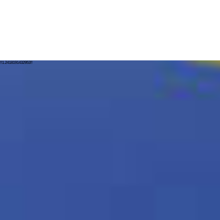
!!1.2418191432953!!