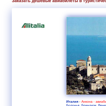
Заказать дешевые авиабилеты в туристиче
Италия
-
Анкона - авиаб
Болонья
,
Бриндизи
,
Вене