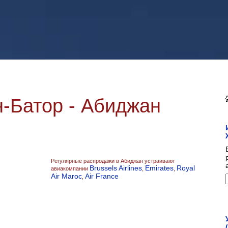
-Батор - Абиджан
Регулярные распродажи в Абиджан устраивают
Brussels Airlines
Emirates
Royal
авиакомпании
,
,
Air Maroc
Air France
,