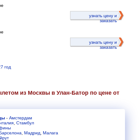
ре
)
узнать цену и
заказать
ре
узнать цену и
заказать
7 год
летом из Москвы в Улан-Батор по цене от
ды
-
Амстердам
нталия
,
Стамбул
фины
Барселона
,
Мадрид
,
Малага
йрут