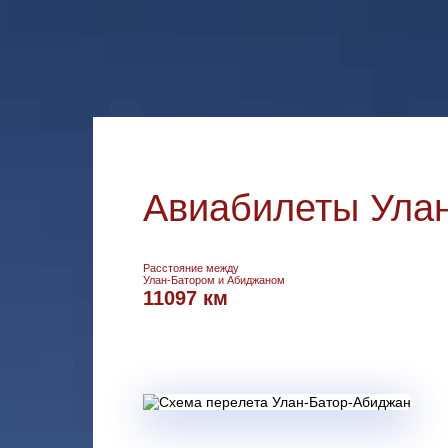
Авиабилеты Улан
Расстояние между
Улан-Батором и Абиджаном
11097 км