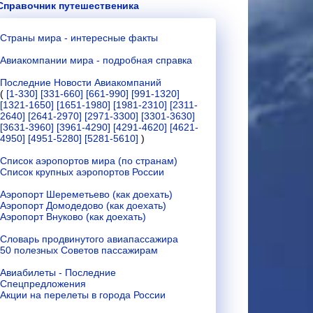
Справочник путешественика
Страны мира - интересные факты
Авиакомпании мира - подробная справка
Последние Новости Авиакомпаний
(
[1-330]
[331-660]
[661-990]
[991-1320]
[1321-1650]
[1651-1980]
[1981-2310]
[2311-
2640]
[2641-2970]
[2971-3300]
[3301-3630]
[3631-3960]
[3961-4290]
[4291-4620]
[4621-
4950]
[4951-5280]
[5281-5610]
)
Список аэропортов мира (по странам)
Список крупных аэропортов России
Аэропорт Шереметьево (как доехать)
Аэропорт Домодедово (как доехать)
Аэропорт Внуково (как доехать)
Словарь продвинутого авиапассажира
50 полезных Советов пассажирам
Авиабилеты - Последние
Спецпредложения
Акции на перелеты в города России