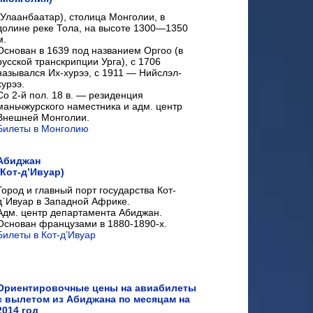
(Улаанбаатар), столица Монголии, в
долине реке Тола, на высоте 1300—1350
м.
Основан в 1639 под названием Оргоо (в
русской транскрипции Урга), с 1706
назывался Их-хурээ, с 1911 — Нийслэл-
хурээ.
Со 2-й пол. 18 в. — резиденция
маньчжурского наместника и адм. центр
Внешней Монголии.
Билеты в Монголию
Абиджан
(Кот-д’Ивуар)
Город и главный порт государства Кот-
д`Ивуар в Западной Африке.
Адм. центр департамента Абиджан.
Основан французами в 1880-1890-х.
Билеты в Кот-д’Ивуар
Ориентировочные цены на авиабилеты
с вылетом из Абиджана по месяцам на
2014 год