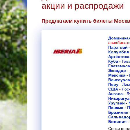
акции и распродажи
Предлагаем купить билеты Москва
Доминикан
авиабилет
Парагвай
Колумбия
Аргентина
Куба
-
Гав
Гватемала
Эквадор
-
Мексика
-
Венесуэла
Перу
-
Лим
США
-
Лос
Ангола
-
Л
Никарагуа
Уругвай
-
Панама
-
П
Бразилия
Сальвадо
Боливия
Сроки прод