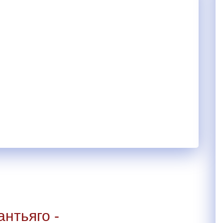
нтьяго -