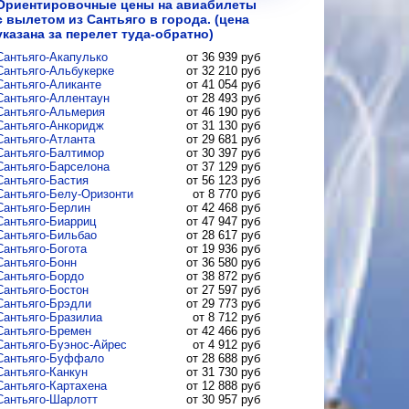
Ориентировочные цены на авиабилеты
с вылетом из Сантьяго в города. (цена
указана за перелет
туда-обратно
)
Сантьяго-Акапулько
от 36 939 руб
Сантьяго-Альбукерке
от 32 210 руб
Сантьяго-Аликанте
от 41 054 руб
Сантьяго-Аллентаун
от 28 493 руб
Сантьяго-Альмерия
от 46 190 руб
Сантьяго-Анкоридж
от 31 130 руб
Сантьяго-Атланта
от 29 681 руб
Сантьяго-Балтимор
от 30 397 руб
Сантьяго-Барселона
от 37 129 руб
Сантьяго-Бастия
от 56 123 руб
Сантьяго-Белу-Оризонти
от 8 770 руб
Сантьяго-Берлин
от 42 468 руб
Сантьяго-Биарриц
от 47 947 руб
Сантьяго-Бильбао
от 28 617 руб
Сантьяго-Богота
от 19 936 руб
Сантьяго-Бонн
от 36 580 руб
Сантьяго-Бордо
от 38 872 руб
Сантьяго-Бостон
от 27 597 руб
Сантьяго-Брэдли
от 29 773 руб
Сантьяго-Бразилиа
от 8 712 руб
Сантьяго-Бремен
от 42 466 руб
Сантьяго-Буэнос-Айрес
от 4 912 руб
Сантьяго-Буффало
от 28 688 руб
Сантьяго-Канкун
от 31 730 руб
Сантьяго-Картахена
от 12 888 руб
Сантьяго-Шарлотт
от 30 957 руб