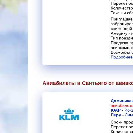
Перелет ос
Количество
Таксы и сб
Приглашае
заброниров
сниженной 
Америку - 
Тип поездк
Продажа пр
авиакомпа
Возможна о
Подробнее 
Авиабилеты в Сантьяго от авиа
Доминикан
авиабилет
ЮАР
-
Йох
Перу
-
Лим
Сроки прод
Перелет ос
Количество