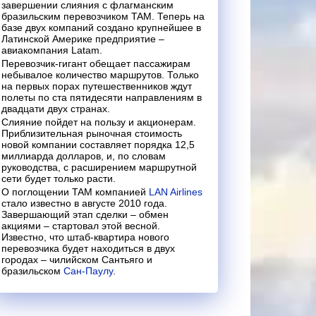
завершении слияния с флагманским
бразильским перевозчиком TAM. Теперь на
базе двух компаний создано крупнейшее в
Латинской Америке предприятие –
авиакомпания Latam.
Перевозчик-гигант обещает пассажирам
небывалое количество маршрутов. Только
на первых порах путешественников ждут
полеты по ста пятидесяти направлениям в
двадцати двух странах.
Слияние пойдет на пользу и акционерам.
Приблизительная рыночная стоимость
новой компании составляет порядка 12,5
миллиарда долларов, и, по словам
руководства, с расширением маршрутной
сети будет только расти.
О поглощении TAM компанией
LAN Airlines
стало известно в августе 2010 года.
Завершающий этап сделки – обмен
акциями – стартовал этой весной.
Известно, что штаб-квартира нового
перевозчика будет находиться в двух
городах – чилийском Сантьяго и
бразильском
Сан-Паулу
.