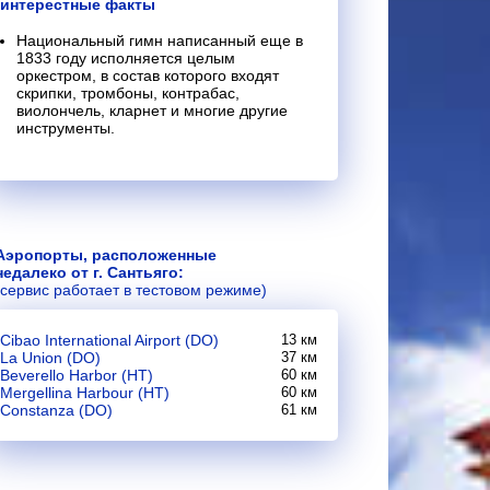
интерестные факты
Национальный гимн написанный еще в
1833 году исполняется целым
оркестром, в состав которого входят
скрипки, тромбоны, контрабас,
виолончель, кларнет и многие другие
инструменты.
Аэропорты, расположенные
недалеко от г. Сантьяго:
(сервис работает в тестовом режиме)
Cibao International Airport (DO)
13 км
La Union (DO)
37 км
Beverello Harbor (HT)
60 км
Mergellina Harbour (HT)
60 км
Constanza (DO)
61 км