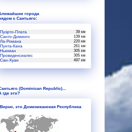
Ближайшие города
рядом с Сантьяго:
Пуэрто-Плата
39 км
Санто-Доминго
139 км
Ла-Романа
220 км
Пунта-Кана
261 км
Ньюман
305 км
Провиденсиалес
305 км
Сан-Хуан
497 км
Сантьяго (Dominican Republic)...
А где это?
Верно, это Доминиканская Республика