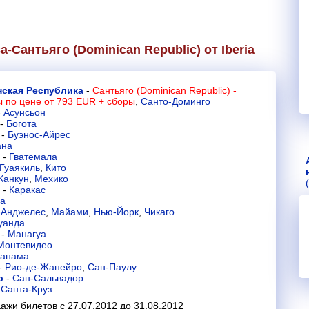
-Сантьяго (Dominican Republic) от
Iberia
ская Республика
-
Сантьяго (Dominican Republic) -
ы
по цене от 793 EUR + сборы
,
Санто-Доминго
-
Асунсьон
-
Богота
-
Буэнос-Айрес
ана
-
Гватемала
Гуаякиль
,
Кито
Канкун
,
Мехико
-
Каракас
а
-Анджелес
,
Майами
,
Нью-Йорк
,
Чикаго
уанда
-
Манагуа
Монтевидео
анама
-
Рио-де-Жанейро
,
Сан-Паулу
р
-
Сан-Сальвадор
-
Санта-Круз
ажи билетов с 27.07.2012 до 31.08.2012