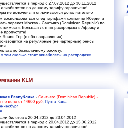
уществляется в период с 27.07.2012 до 30.11.2012
 авиабилетов по данному тарифу ограничено!
оры не включены и оплачиваются дополнительно
м воспользоваться спец тарифами компании Иберия и
ать перелет Москва - Сантьяго (Dominican Republic) по
стоимости. Большая летняя распродажа в Африку и
не пропустите!
и Round Trip (в оба направления).
оизводится на регулярные (не чартерные) рейсы
нии.
плата по безналичному расчету.
о том сколько стоят авиабилеты на распродаже
компании
KLM
ская Республика
-
Сантьяго (Dominican Republic) -
ы
по цене от 44600 руб
,
Пунта-Кана
аннесбург
а
ажи билетов с 20.04.2012 до 23.04.2012
уществляется в период с 20.04.2012 до 15.06.2012
 авиабилетов по данному тарифу ограничено!