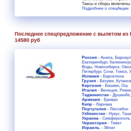
Таксы и сборы включены 
Подробнее о спецАкции
Последнее спецпредложение с вылетом из 
14580 руб
Россия
-
Анапа
,
Барнау
Екатеринбург
,
Калинингр
Воды
,
Новосибирск
,
Омс
Петербург
,
Сочи
,
Томск
,
Испания
-
Барселона
Грузия
-
Батуми
,
Кутаис
Киргизия
-
Бишкек
,
Ош
Италия
-
Венеция
,
Рими
Таджикистан
-
Душанбе
Армения
-
Ереван
Кипр
-
Ларнака
Португалия
-
Лиссабон
Узбекистан
-
Нукус
,
Таш
Украина
-
Симферополь
Черногория
-
Тиват
Израиль
-
Эйлат