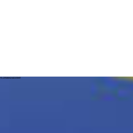
!!0.20588421821594!!