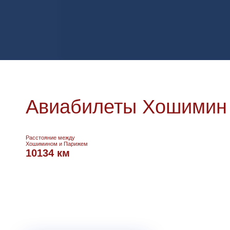
Авиабилеты Хошимин 
Расстояние между
Хошимином и Парижем
10134 км