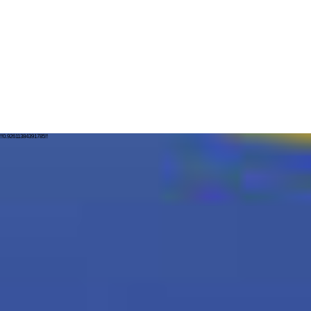
!!0.92611384391785!!