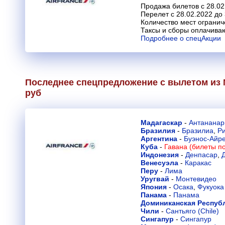
Продажа билетов с 28.02
Перелет с 28.02.2022 до
Количество мест огранич
Таксы и сборы оплачива
Подробнее о спецАкции
Последнее спецпредложение с вылетом из М
руб
Мадагаскар
-
Антананар
Бразилия
-
Бразилиа
,
Р
Аргентина
-
Буэнос-Айр
Куба
-
Гавана (билеты по
Индонезия
-
Денпасар
,
Венесуэла
-
Каракас
Перу
-
Лима
Уругвай
-
Монтевидео
Япония
-
Осака
,
Фукуока
Панама
-
Панама
Доминиканская Респуб
Чили
-
Сантьяго (Chile)
Сингапур
-
Сингапур