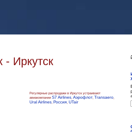
 - Иркутск
Регулярные распродажи в Иркутск устраивают
S7 Airlines
Аэрофлот
Transaero
авиакомпании
,
,
,
Ural Airlines
Россия
UTair
,
,