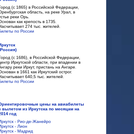
Город (с 1865) в Российской Федерации,
Оренбургская область, на реке Урал, в
устье реки Орь.
Основан как крепость в 1735.
Насчитывает 274 тыс. жителей.
Билеты по России
Иркутск
(Россия)
Город (с 1686), в Российской Федерации,
центр Иркутской области, при впадении в
Ангару реки Иркут, пристань на Ангаре.
Основан в 1661 как Иркутский острог.
Насчитывает 640,5 тыс. жителей.
Билеты по России
Ориентировочные цены на авиабилеты
с вылетом из Иркутска по месяцам на
2014 год
Иркутск - Рио-де-Жанейро
Иркутск - Лион
Иркутск - Мадрид