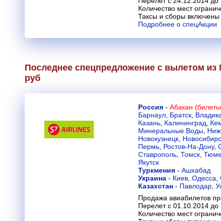
Перелет с 24.12.2014 до
Количество мест огранич
Таксы и сборы включены 
Подробнее о спецАкции
Последнее спецпредложение с вылетом из М
руб
Россия
-
Абакан (билеты
Барнаул
,
Братск
,
Владик
Казань
,
Калининград
,
Ке
Минеральные Воды
,
Ниж
Новокузнецк
,
Новосибирс
Пермь
,
Ростов-На-Дону
,
Ставрополь
,
Томск
,
Тюме
Якутск
Туркмения
-
Ашхабад
Украина
-
Киев
,
Одесса
,
Казахстан
-
Павлодар
,
У
Продажа авиабилетов пр
Перелет с 01.10.2014 до
Количество мест огранич