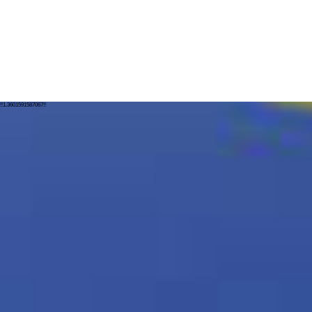
!!1.3601591587067!!