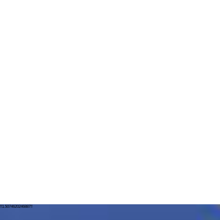
!!1.5074620246887!!