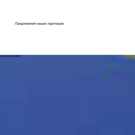
Предложения наших партнеров:
!!0.64541101455688!!