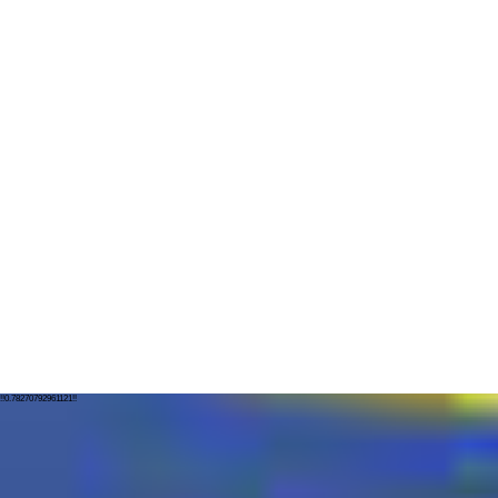
!!0.78270792961121!!