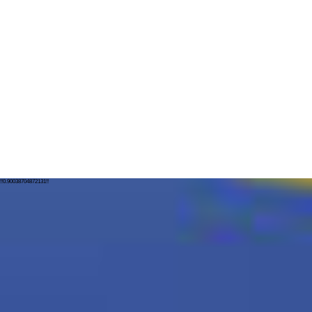
!!0.90038704872131!!