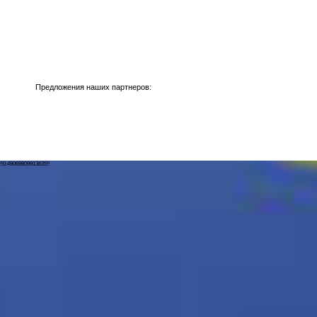
Предложения наших партнеров:
!!0.49069809913635!!